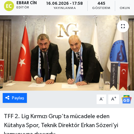
EBRAR CIN
16.06.2026 - 17:58
445
3
EDITÖR
YAYINLANMA
GÖSTERIM
OKUNMA
Dünya
Eğitim
Ekonomi
Emet
Foto Galeri
Gediz
Paylaş
-
+
A
A
Genel
TFF 2. Lig Kırmızı Grup’ta mücadele eden
Gündem
Kütahya Spor, Teknik Direktör Erkan Sözeri’yi
Hisarcık