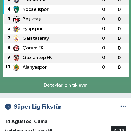
4
Kocaelispor
0
0
5
Beşiktaş
0
0
6
Eyüpspor
0
0
7
Galatasaray
0
0
8
Çorum FK
0
0
9
Gaziantep FK
0
0
10
Alanyaspor
0
0
Detaylar için tıklayın
Süper Lig Fikstür
14 Ağustos, Cuma
Galatasaray - Çorum FK
21:30