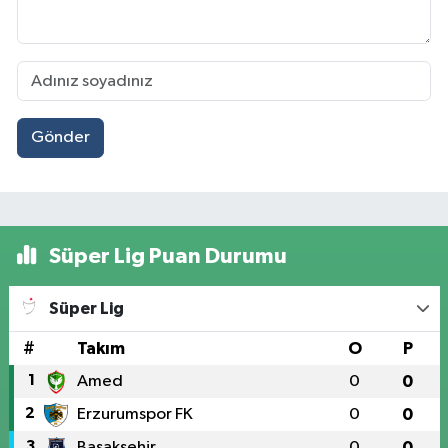
Gönder
Süper Lig Puan Durumu
Süper Lig
#
Takım
O
P
1
Amed
0
0
2
Erzurumspor FK
0
0
3
Başakşehir
0
0