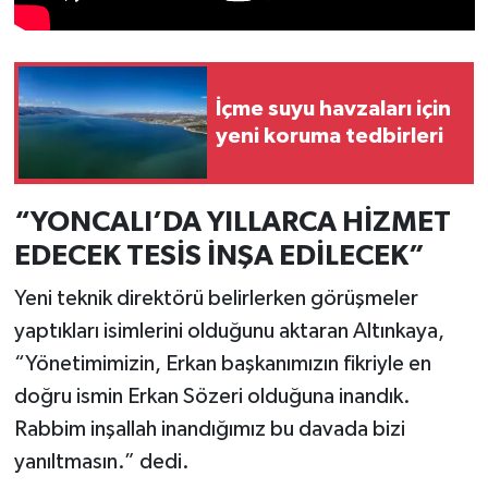
Türkiye
Video Galeri
İçme suyu havzaları için
Yaşam
yeni koruma tedbirleri
Yemek Tarifleri
“YONCALI’DA YILLARCA HİZMET
EDECEK TESİS İNŞA EDİLECEK”
Yeni teknik direktörü belirlerken görüşmeler
yaptıkları isimlerini olduğunu aktaran Altınkaya,
“Yönetimimizin, Erkan başkanımızın fikriyle en
doğru ismin Erkan Sözeri olduğuna inandık.
Rabbim inşallah inandığımız bu davada bizi
yanıltmasın.” dedi.