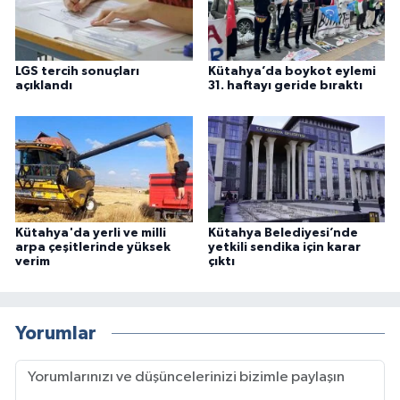
LGS tercih sonuçları
Kütahya’da boykot eylemi
açıklandı
31. haftayı geride bıraktı
Kütahya'da yerli ve milli
Kütahya Belediyesi’nde
arpa çeşitlerinde yüksek
yetkili sendika için karar
verim
çıktı
Yorumlar