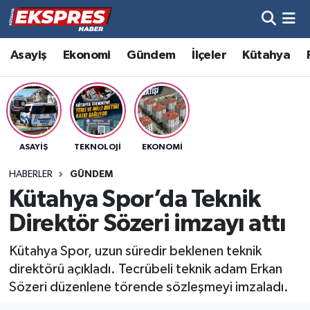
Altıntaş
Hava Durumu
Asayiş
Ekonomi
Gündem
İlçeler
Kütahya
Asayiş
Trafik Durumu
Aslanapa
Süper Lig Puan Durumu ve Fikstür
ASAYIŞ
TEKNOLOJI
EKONOMI
Biyografiler
Tüm Manşetler
HABERLER
GÜNDEM
Bölge
Son Dakika Haberleri
Kütahya Spor’da Teknik
Direktör Sözeri imzayı attı
Çavdarhisar
Haber Arşivi
Kütahya Spor, uzun süredir beklenen teknik
Domaniç
direktörü açıkladı. Tecrübeli teknik adam Erkan
Sözeri düzenlene törende sözleşmeyi imzaladı.
Dumlupınar