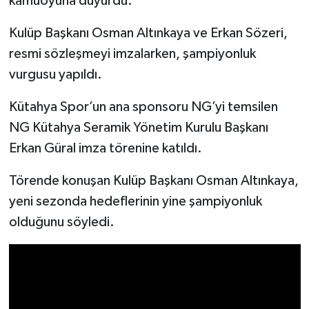
kamuoyuna duyurdu.
Kulüp Başkanı Osman Altınkaya ve Erkan Sözeri,
İlçeler
resmi sözleşmeyi imzalarken, şampiyonluk
Köşe Yazıları
vurgusu yapıldı.
Kültür Sanat
Kütahya Spor’un ana sponsoru NG’yi temsilen
NG Kütahya Seramik Yönetim Kurulu Başkanı
Kütahya
Erkan Güral imza törenine katıldı.
Magazin
Törende konuşan Kulüp Başkanı Osman Altınkaya,
yeni sezonda hedeflerinin yine şampiyonluk
Otomobil
olduğunu söyledi.
Pazarlar
Politika