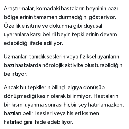
Resmi İlan
Araştırmalar, komadaki hastaların beyninin bazı
Rüya Tabirleri
bölgelerinin tamamen durmadığını gösteriyor.
Özellikle işitme ve dokunma gibi duyusal
Sağlık
uyaranlara karşı belirli beyin tepkilerinin devam
edebildiği ifade ediliyor.
Şaphane
Uzmanlar, tanıdık seslerin veya fiziksel uyarıların
Simav
bazı hastalarda nörolojik aktivite oluşturabildiğini
belirtiyor.
Siyaset
Ancak bu tepkilerin bilinçli algıya dönüşüp
Spor
dönüşmediği kesin olarak bilinmiyor. Hastaların
bir kısmı uyanma sonrası hiçbir şey hatırlamazken,
Tavşanlı
bazıları belirli sesleri veya hisleri kısmen
Teknoloji
hatırladığını ifade edebiliyor.