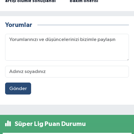
artışı ölümle sonuçlandı
bakım önerisi
Yorumlar
Gönder
Süper Lig Puan Durumu