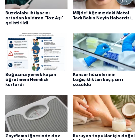
Buzdolabı ihtiyacını
Müjde! Ağzınızdaki Metal
ortadan kaldıran 'Toz Aşı'
Tadı Bakın Neyin Habercisi..
geliştirildi
Boğazına yemek kaçan
Kanser hücrelerinin
öğretmeni Heimlich
bağışıklıktan kaçış sırrı
kurtardı
çözüldü
Zayıflama iğnesinde doz
Kuruyan topuklar için doğal