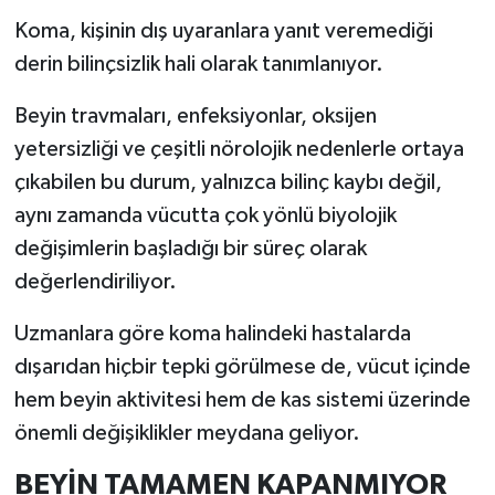
Koma, kişinin dış uyaranlara yanıt veremediği
İlçeler
derin bilinçsizlik hali olarak tanımlanıyor.
Köşe Yazıları
Beyin travmaları, enfeksiyonlar, oksijen
yetersizliği ve çeşitli nörolojik nedenlerle ortaya
Kültür Sanat
çıkabilen bu durum, yalnızca bilinç kaybı değil,
aynı zamanda vücutta çok yönlü biyolojik
Kütahya
değişimlerin başladığı bir süreç olarak
Magazin
değerlendiriliyor.
Uzmanlara göre koma halindeki hastalarda
Otomobil
dışarıdan hiçbir tepki görülmese de, vücut içinde
Pazarlar
hem beyin aktivitesi hem de kas sistemi üzerinde
önemli değişiklikler meydana geliyor.
Politika
BEYİN TAMAMEN KAPANMIYOR