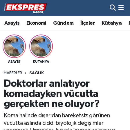
Altıntaş
Hava Durumu
Asayiş
Ekonomi
Gündem
İlçeler
Kütahya
Asayiş
Trafik Durumu
Aslanapa
Süper Lig Puan Durumu ve Fikstür
ASAYIŞ
KÜTAHYA
Biyografiler
Tüm Manşetler
HABERLER
SAĞLIK
Bölge
Son Dakika Haberleri
Doktorlar anlatıyor
komadayken vücutta
Çavdarhisar
Haber Arşivi
gerçekten ne oluyor?
Domaniç
Koma halinde dışarıdan hareketsiz görünen
vücutta aslında ciddi biyolojik değişimler
Dumlupınar