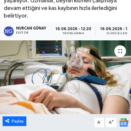
yaşanıyor. Uzmanlar, beynin kısmen çalışmaya
devam ettiğini ve kas kaybının hızla ilerlediğini
Dünya
belirtiyor.
Eğitim
NURCAN GÜNAY
16.06.2026 - 12:20
16.06.2026 - 10
EDITÖR
YAYINLANMA
GÜNCELLEME
Ekonomi
Emet
Foto Galeri
Gediz
Genel
Gündem
Paylaş
-
+
A
A
Hisarcık