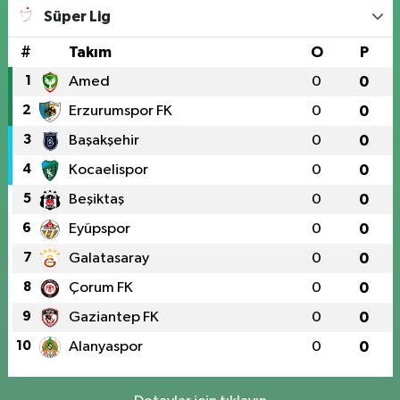
Süper Lig
#
Takım
O
P
1
Amed
0
0
2
Erzurumspor FK
0
0
3
Başakşehir
0
0
4
Kocaelispor
0
0
5
Beşiktaş
0
0
6
Eyüpspor
0
0
7
Galatasaray
0
0
8
Çorum FK
0
0
9
Gaziantep FK
0
0
10
Alanyaspor
0
0