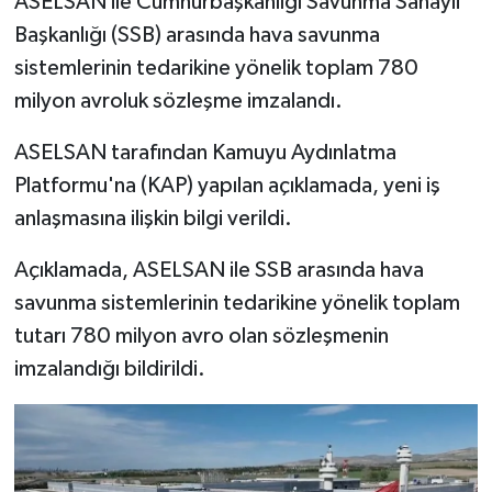
ASELSAN ile Cumhurbaşkanlığı Savunma Sanayii
Başkanlığı (SSB) arasında hava savunma
İlçeler
sistemlerinin tedarikine yönelik toplam 780
milyon avroluk sözleşme imzalandı.
Köşe Yazıları
ASELSAN tarafından Kamuyu Aydınlatma
Kültür Sanat
Platformu'na (KAP) yapılan açıklamada, yeni iş
anlaşmasına ilişkin bilgi verildi.
Kütahya
Açıklamada, ASELSAN ile SSB arasında hava
Magazin
savunma sistemlerinin tedarikine yönelik toplam
Otomobil
tutarı 780 milyon avro olan sözleşmenin
imzalandığı bildirildi.
Pazarlar
Politika