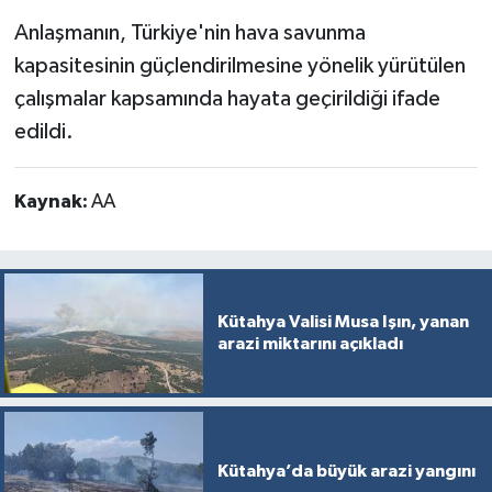
Türkiye
Anlaşmanın, Türkiye'nin hava savunma
kapasitesinin güçlendirilmesine yönelik yürütülen
Video Galeri
çalışmalar kapsamında hayata geçirildiği ifade
edildi.
Yaşam
Yemek Tarifleri
Kaynak:
AA
Kütahya Valisi Musa Işın, yanan
arazi miktarını açıkladı
Kütahya’da büyük arazi yangını