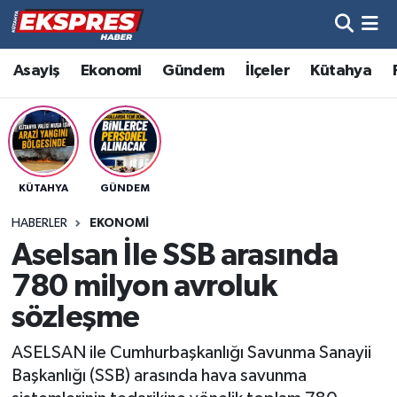
Altıntaş
Hava Durumu
Asayiş
Ekonomi
Gündem
İlçeler
Kütahya
Asayiş
Trafik Durumu
Aslanapa
Süper Lig Puan Durumu ve Fikstür
KÜTAHYA
GÜNDEM
Biyografiler
Tüm Manşetler
HABERLER
EKONOMI
Bölge
Son Dakika Haberleri
Aselsan İle SSB arasında
780 milyon avroluk
Çavdarhisar
Haber Arşivi
sözleşme
Domaniç
ASELSAN ile Cumhurbaşkanlığı Savunma Sanayii
Başkanlığı (SSB) arasında hava savunma
Dumlupınar