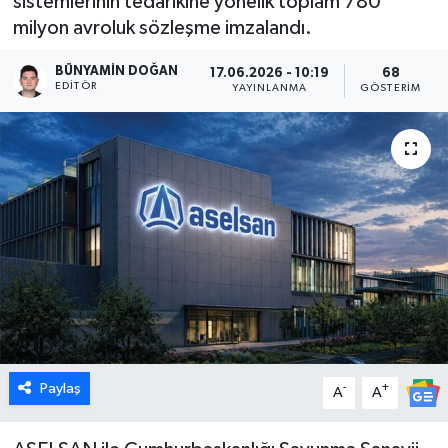
sistemlerinin tedarikine yönelik toplam 780
milyon avroluk sözleşme imzalandı.
Dünya
BÜNYAMIN DOĞAN
17.06.2026 - 10:19
68
Eğitim
EDITÖR
YAYINLANMA
GÖSTERIM
Ekonomi
Emet
Foto Galeri
Gediz
Genel
Paylaş
-
+
Gündem
A
A
Hisarcık