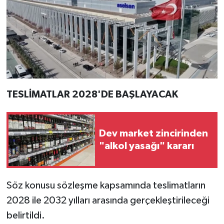
Resmi İlan
Rüya Tabirleri
Sağlık
Şaphane
TESLİMATLAR 2028'DE BAŞLAYACAK
Simav
Siyaset
Dev market zincirinden
"alkol yasağı" kararı
Spor
Tavşanlı
Söz konusu sözleşme kapsamında teslimatların
2028 ile 2032 yılları arasında gerçekleştirileceği
Teknoloji
belirtildi.