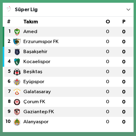
Süper Lig
#
Takım
O
P
1
Amed
0
0
2
Erzurumspor FK
0
0
3
Başakşehir
0
0
4
Kocaelispor
0
0
5
Beşiktaş
0
0
6
Eyüpspor
0
0
7
Galatasaray
0
0
8
Çorum FK
0
0
9
Gaziantep FK
0
0
10
Alanyaspor
0
0