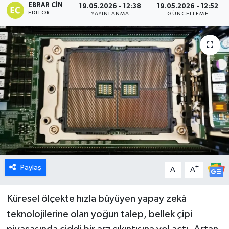
EBRAR CIN
19.05.2026 - 12:38
19.05.2026 - 12:52
EDITÖR
YAYINLANMA
GÜNCELLEME
Dünya
Eğitim
Ekonomi
Emet
Foto Galeri
Gediz
Paylaş
-
+
A
A
Genel
Küresel ölçekte hızla büyüyen yapay zekâ
Gündem
teknolojilerine olan yoğun talep, bellek çipi
Hisarcık