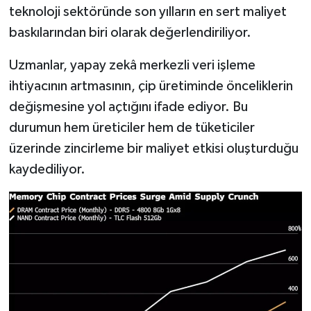
Resmi İlan
teknoloji sektöründe son yılların en sert maliyet
baskılarından biri olarak değerlendiriliyor.
Rüya Tabirleri
Uzmanlar, yapay zekâ merkezli veri işleme
Sağlık
ihtiyacının artmasının, çip üretiminde önceliklerin
değişmesine yol açtığını ifade ediyor. Bu
Şaphane
durumun hem üreticiler hem de tüketiciler
Simav
üzerinde zincirleme bir maliyet etkisi oluşturduğu
kaydediliyor.
Siyaset
Spor
Tavşanlı
Teknoloji