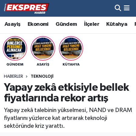
Altıntaş
Hava Durumu
Asayiş
Ekonomi
Gündem
İlçeler
Kütahya
Asayiş
Trafik Durumu
Aslanapa
Süper Lig Puan Durumu ve Fikstür
GÜNDEM
ASAYIŞ
KÜTAHYA
Biyografiler
Tüm Manşetler
HABERLER
TEKNOLOJI
Bölge
Son Dakika Haberleri
Yapay zekâ etkisiyle bellek
fiyatlarında rekor artış
Çavdarhisar
Haber Arşivi
Yapay zekâ talebinin yükselmesi, NAND ve DRAM
Domaniç
fiyatlarını yüzlerce kat artırarak teknoloji
sektöründe kriz yarattı.
Dumlupınar