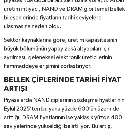
piyasasında ciddi bir arz sıkıntısına yol açtı. Artan
üretim ihtiyacı, NAND ve DRAM gibi temel bellek
İlçeler
bileşenlerinde fiyatların tarihi seviyelere
ulaşmasına neden oldu.
Köşe Yazıları
Sektör kaynaklarına göre, üretim kapasitesinin
Kültür Sanat
büyük bölümünün yapay zekâ altyapıları için
ayrılması, geleneksel elektronik üreticilerinin
Kütahya
hammaddeye erişimini zorlaştırıyor.
Magazin
BELLEK ÇİPLERİNDE TARİHİ FİYAT
ARTIŞI
Otomobil
Piyasalarda NAND çiplerinin sözleşme fiyatlarının
Pazarlar
Eylül 2025’ten bu yana yüzde 600’ün üzerinde
Politika
arttığı, DRAM fiyatlarının ise yaklaşık yüzde 400
seviyelerinde yükseldiği belirtiliyor. Bu artış,