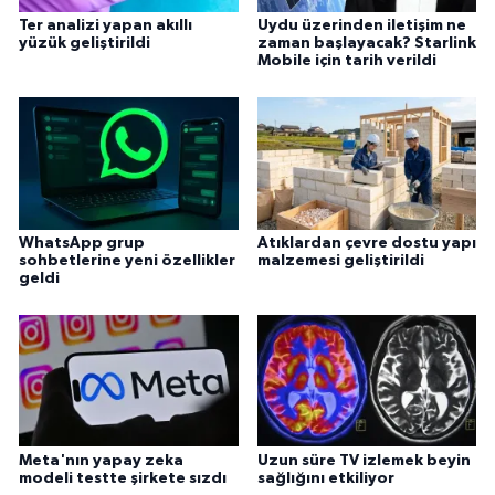
Ter analizi yapan akıllı
Uydu üzerinden iletişim ne
yüzük geliştirildi
zaman başlayacak? Starlink
Mobile için tarih verildi
WhatsApp grup
Atıklardan çevre dostu yapı
sohbetlerine yeni özellikler
malzemesi geliştirildi
geldi
Meta'nın yapay zeka
Uzun süre TV izlemek beyin
modeli testte şirkete sızdı
sağlığını etkiliyor