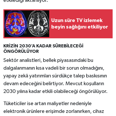
etkilediği aktarılıyor.
Uzun süre TV izlemek
beyin sağlığını etkiliyor
KRİZİN 2030’A KADAR SÜREBİLECEĞİ
ÖNGÖRÜLÜYOR
Sektör analistleri, bellek piyasasındaki bu
dalgalanmanın kısa vadeli bir sorun olmadığını,
yapay zekâ yatırımları sürdükçe talep baskısının
devam edeceğini belirtiyor. Mevcut koşulların
2030 yılına kadar etkili olabileceği öngörülüyor.
Tüketiciler ise artan maliyetler nedeniyle
elektronik ürünlere erişimde zorlanırken, cihaz