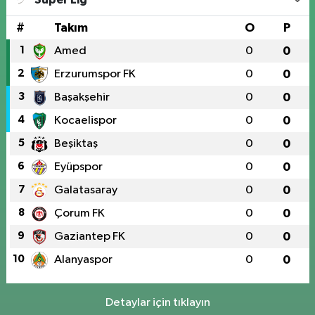
#
Takım
O
P
1
Amed
0
0
2
Erzurumspor FK
0
0
3
Başakşehir
0
0
4
Kocaelispor
0
0
5
Beşiktaş
0
0
6
Eyüpspor
0
0
7
Galatasaray
0
0
8
Çorum FK
0
0
9
Gaziantep FK
0
0
10
Alanyaspor
0
0
Detaylar için tıklayın