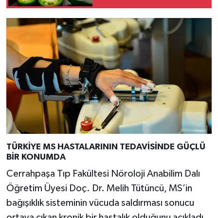
Türkiye
Video Galeri
Yaşam
Yemek Tarifleri
TÜRKİYE MS HASTALARININ TEDAVİSİNDE GÜÇLÜ
BİR KONUMDA
Cerrahpaşa Tıp Fakültesi Nöroloji Anabilim Dalı
Öğretim Üyesi Doç. Dr. Melih Tütüncü, MS’in
bağışıklık sisteminin vücuda saldırması sonucu
ortaya çıkan kronik bir hastalık olduğunu açıkladı.