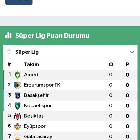
Süper Lig Puan Durumu
Süper Lig
#
Takım
O
P
1
Amed
0
0
2
Erzurumspor FK
0
0
3
Başakşehir
0
0
4
Kocaelispor
0
0
5
Beşiktaş
0
0
6
Eyüpspor
0
0
7
Galatasaray
0
0