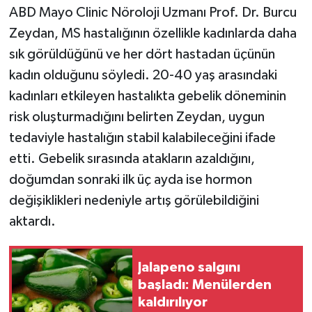
Resmi İlan
ABD Mayo Clinic Nöroloji Uzmanı Prof. Dr. Burcu
Zeydan, MS hastalığının özellikle kadınlarda daha
Rüya Tabirleri
sık görüldüğünü ve her dört hastadan üçünün
kadın olduğunu söyledi. 20-40 yaş arasındaki
Sağlık
kadınları etkileyen hastalıkta gebelik döneminin
Şaphane
risk oluşturmadığını belirten Zeydan, uygun
tedaviyle hastalığın stabil kalabileceğini ifade
Simav
etti. Gebelik sırasında atakların azaldığını,
doğumdan sonraki ilk üç ayda ise hormon
Siyaset
değişiklikleri nedeniyle artış görülebildiğini
Spor
aktardı.
Tavşanlı
Jalapeno salgını
başladı: Menülerden
Teknoloji
kaldırılıyor