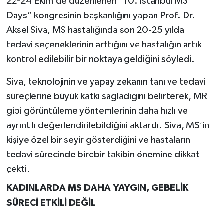
22-24 Ekim’de düzenlenen “10. İstanbul MS
Days” kongresinin başkanlığını yapan Prof. Dr.
İlçeler
Aksel Siva, MS hastalığında son 20-25 yılda
tedavi seçeneklerinin arttığını ve hastalığın artık
Köşe Yazıları
kontrol edilebilir bir noktaya geldiğini söyledi.
Kültür Sanat
Siva, teknolojinin ve yapay zekanın tanı ve tedavi
süreçlerine büyük katkı sağladığını belirterek, MR
Kütahya
gibi görüntüleme yöntemlerinin daha hızlı ve
Magazin
ayrıntılı değerlendirilebildiğini aktardı. Siva, MS’in
kişiye özel bir seyir gösterdiğini ve hastaların
Otomobil
tedavi sürecinde birebir takibin önemine dikkat
çekti.
Pazarlar
KADINLARDA MS DAHA YAYGIN, GEBELİK
Politika
SÜRECİ ETKİLİ DEĞİL