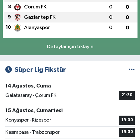
8
Çorum FK
0
0
9
Gaziantep FK
0
0
10
Alanyaspor
0
0
Detaylar için tıklayın
Süper Lig Fikstür
14 Ağustos, Cuma
Galatasaray - Çorum FK
21:30
15 Ağustos, Cumartesi
Konyaspor - Rizespor
19:00
Kasımpaşa - Trabzonspor
19:00