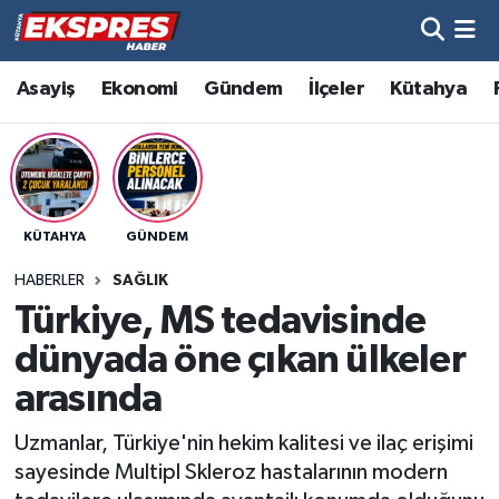
Altıntaş
Hava Durumu
Asayiş
Ekonomi
Gündem
İlçeler
Kütahya
Asayiş
Trafik Durumu
Aslanapa
Süper Lig Puan Durumu ve Fikstür
KÜTAHYA
GÜNDEM
Biyografiler
Tüm Manşetler
HABERLER
SAĞLIK
Bölge
Son Dakika Haberleri
Türkiye, MS tedavisinde
dünyada öne çıkan ülkeler
Çavdarhisar
Haber Arşivi
arasında
Domaniç
Uzmanlar, Türkiye'nin hekim kalitesi ve ilaç erişimi
sayesinde Multipl Skleroz hastalarının modern
Dumlupınar