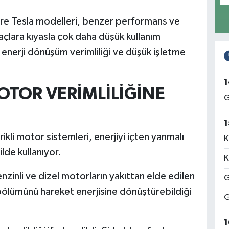
göre Tesla modelleri, benzer performans ve
açlara kıyasla çok daha düşük kullanım
 enerji dönüşüm verimliliği ve düşük işletme
1
MOTOR VERİMLİLİĞİNE
G
1
rikli motor sistemleri, enerjiyi içten yanmalı
K
lde kullanıyor.
K
nzinli ve dizel motorların yakıttan elde edilen
G
 bölümünü hareket enerjisine dönüştürebildiği
G
1