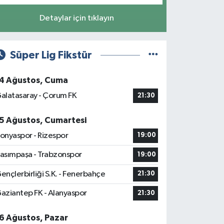
Detaylar için tıklayın
Süper Lig Fikstür
4 Ağustos, Cuma
alatasaray - Çorum FK
21:30
5 Ağustos, Cumartesi
onyaspor - Rizespor
19:00
asımpaşa - Trabzonspor
19:00
ençlerbirliği S.K. - Fenerbahçe
21:30
aziantep FK - Alanyaspor
21:30
6 Ağustos, Pazar