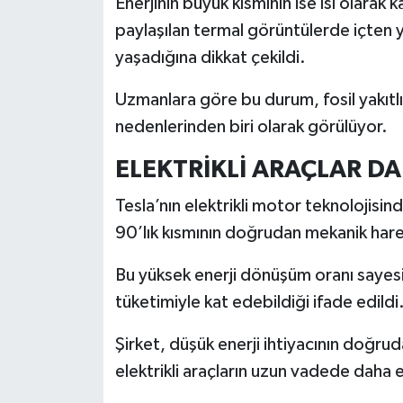
Enerjinin büyük kısmının ise ısı olarak 
Resmi İlan
paylaşılan termal görüntülerde içten y
Rüya Tabirleri
yaşadığına dikkat çekildi.
Sağlık
Uzmanlara göre bu durum, fosil yakıtlı
nedenlerinden biri olarak görülüyor.
Şaphane
ELEKTRİKLİ ARAÇLAR DA
Simav
Tesla’nın elektrikli motor teknolojisin
90’lık kısmının doğrudan mekanik hare
Siyaset
Bu yüksek enerji dönüşüm oranı sayesi
Spor
tüketimiyle kat edebildiği ifade edildi
Tavşanlı
Şirket, düşük enerji ihtiyacının doğruda
elektrikli araçların uzun vadede daha
Teknoloji