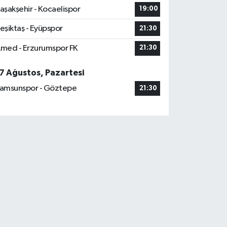
aşakşehir - Kocaelispor
19:00
eşiktaş - Eyüpspor
21:30
med - Erzurumspor FK
21:30
7 Ağustos, Pazartesi
amsunspor - Göztepe
21:30