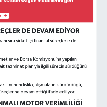
e station wagon modellerini geri
e
REÇLER DE DEVAM EDİYOR
yanı sıra şirket içi finansal süreçlerle de
ymetler ve Borsa Komisyonu’na yapılan
ait tazminat planıyla ilgili sürecin sürdüğünü
daklı mühendislik çalışmalarını sürdürdüğü,
reçlerine devam ettiği ifade ediliyor.
ANMALI MOTOR VERİMLİLİĞİ