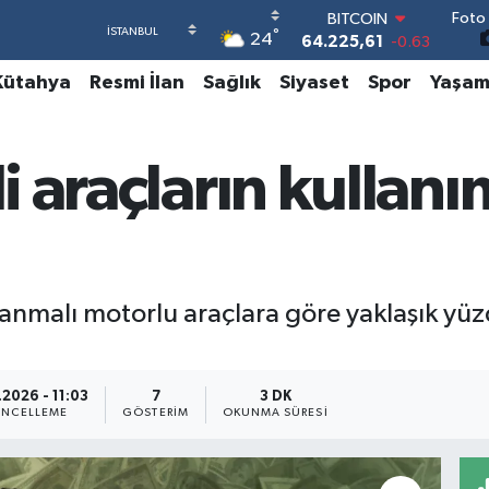
Foto 
DOLAR
°
24
47,7143
0.16
EURO
Kütahya
Resmi İlan
Sağlık
Siyaset
Spor
Yaşa
55,0317
-0.02
STERLİN
64,2463
0.07
GRAM ALTIN
li araçların kullan
6574.81
1.44
BİST100
13.799
70
BITCOIN
64.225,61
-0.63
en yanmalı motorlu araçlara göre yaklaşık y
.2026 - 11:03
7
3 DK
NCELLEME
GÖSTERIM
OKUNMA SÜRESI