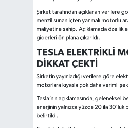
Şirket tarafından açıklanan verilere 
İlçeler
menzil sunan içten yanmalı motorlu ar
Köşe Yazıları
maliyetine sahip. Açıklamada özellikle
giderleri ön plana çıkarıldı.
Kültür Sanat
TESLA ELEKTRİKLİ 
Kütahya
DİKKAT ÇEKTİ
Magazin
Şirketin yayınladığı verilere göre elekt
motorlara kıyasla çok daha verimli şeki
Otomobil
Tesla’nın açıklamasında, geleneksel be
Pazarlar
enerjinin yalnızca yüzde 20 ila 30’luk
belirtildi.
Politika