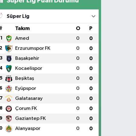
Süper Lig Puan Durumu
Süper Lig
#
Takım
O
P
1
Amed
0
0
2
Erzurumspor FK
0
0
3
Başakşehir
0
0
4
Kocaelispor
0
0
5
Beşiktaş
0
0
6
Eyüpspor
0
0
7
Galatasaray
0
0
8
Çorum FK
0
0
9
Gaziantep FK
0
0
0
Alanyaspor
0
0