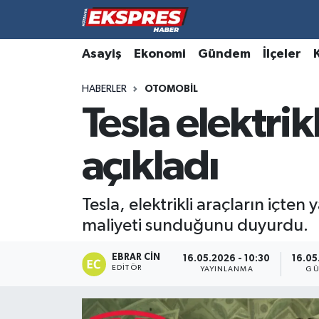
Altıntaş
Hava Durumu
Asayiş
Ekonomi
Gündem
İlçeler
HABERLER
OTOMOBIL
Asayiş
Trafik Durumu
Tesla elektrik
Aslanapa
Süper Lig Puan Durumu ve Fikstür
açıkladı
Biyografiler
Tüm Manşetler
Bölge
Son Dakika Haberleri
Tesla, elektrikli araçların içt
maliyeti sunduğunu duyurdu.
Çavdarhisar
Haber Arşivi
EBRAR CIN
16.05.2026 - 10:30
16.05
EDITÖR
Domaniç
YAYINLANMA
GÜ
Dumlupınar