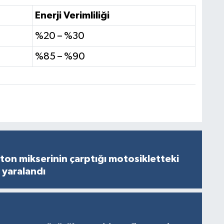
Enerji Verimliliği
%20 – %30
%85 – %90
on mikserinin çarptığı motosikletteki
 yaralandı