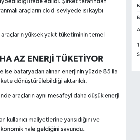
kaybedildiği ifade edildi. Şirket tarafından
B
anmalı araçların ciddi seviyede ısı kaybı
B
A
 araçların yüksek yakıt tüketiminin temel
1
S
HA AZ ENERJİ TÜKETİYOR
de ise bataryadan alınan enerjinin yüzde 85 ila
kete dönüştürülebildiği aktarıldı.
nde araçların aynı mesafeyi daha düşük enerji
.
n kullanıcı maliyetlerine yansıdığını ve
 ekonomik hale geldiğini savundu.