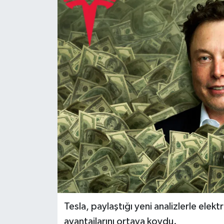
Dünya
Eğitim
Ekonomi
Emet
Foto Galeri
Gediz
Genel
Gündem
Tesla, paylaştığı yeni analizlerle elektri
avantajlarını ortaya koydu.
Hisarcık