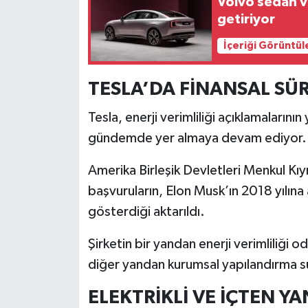
Volvo sedan v
getiriyor
İçeriği Görüntül
TESLA’DA FİNANSAL SÜ
Tesla, enerji verimliliği açıklamalarının 
gündemde yer almaya devam ediyor.
Amerika Birleşik Devletleri Menkul Kı
başvuruların, Elon Musk’ın 2018 yılına 
gösterdiği aktarıldı.
Şirketin bir yandan enerji verimliliği o
diğer yandan kurumsal yapılandırma sü
ELEKTRİKLİ VE İÇTEN Y