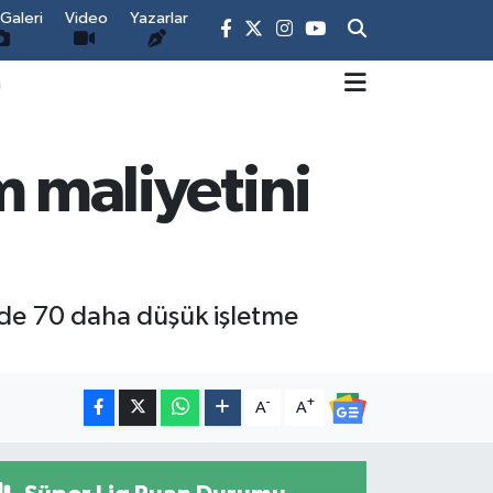
Galeri
Video
Yazarlar
m
ım maliyetini
üzde 70 daha düşük işletme
-
+
A
A