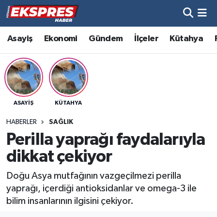
Altıntaş
Hava Durumu
Asayiş
Ekonomi
Gündem
İlçeler
Kütahya
Asayiş
Trafik Durumu
Aslanapa
Süper Lig Puan Durumu ve Fikstür
ASAYIŞ
KÜTAHYA
Biyografiler
Tüm Manşetler
HABERLER
SAĞLIK
Bölge
Son Dakika Haberleri
Perilla yaprağı faydalarıyla
dikkat çekiyor
Çavdarhisar
Haber Arşivi
Doğu Asya mutfağının vazgeçilmezi perilla
Domaniç
yaprağı, içerdiği antioksidanlar ve omega-3 ile
bilim insanlarının ilgisini çekiyor.
Dumlupınar