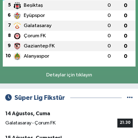
5
Beşiktaş
0
0
6
Eyüpspor
0
0
7
Galatasaray
0
0
8
Çorum FK
0
0
9
Gaziantep FK
0
0
10
Alanyaspor
0
0
Detaylar için tıklayın
Süper Lig Fikstür
14 Ağustos, Cuma
Galatasaray - Çorum FK
21:30
15 Ağustos, Cumartesi