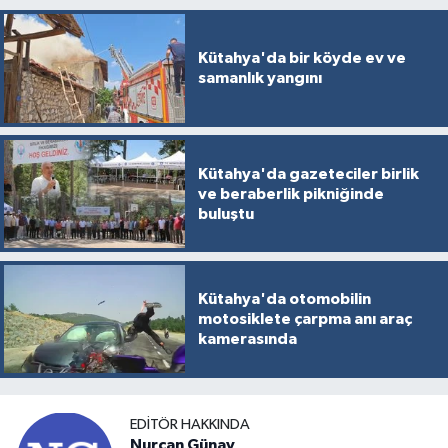
Kütahya'da bir köyde ev ve
samanlık yangını
Kütahya'da gazeteciler birlik
ve beraberlik pikniğinde
buluştu
Kütahya'da otomobilin
motosiklete çarpma anı araç
kamerasında
EDITÖR HAKKINDA
Nurcan Günay