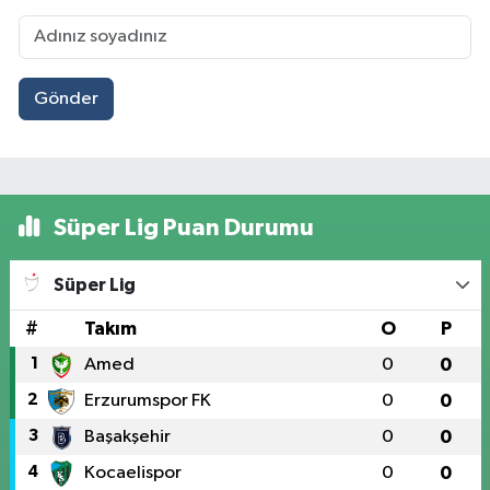
Gönder
Süper Lig Puan Durumu
Süper Lig
#
Takım
O
P
1
Amed
0
0
2
Erzurumspor FK
0
0
3
Başakşehir
0
0
4
Kocaelispor
0
0