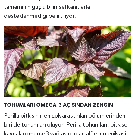
Türkiye
tamamının güçlü bilimsel kanıtlarla
desteklenmediği belirtiliyor.
Video Galeri
Yaşam
Yemek Tarifleri
TOHUMLARI OMEGA-3 AÇISINDAN ZENGİN
Perilla bitkisinin en çok araştırılan bölümlerinden
biri de tohumları oluyor. Perilla tohumları, bitkisel
kaynaklı omega-3 yağ asidi olan alfa-linolenik asit