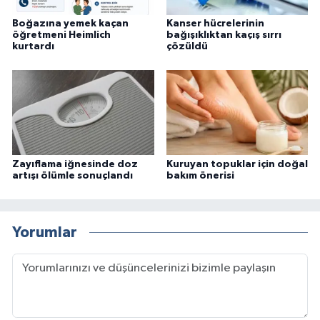
Boğazına yemek kaçan
Kanser hücrelerinin
öğretmeni Heimlich
bağışıklıktan kaçış sırrı
kurtardı
çözüldü
Zayıflama iğnesinde doz
Kuruyan topuklar için doğal
artışı ölümle sonuçlandı
bakım önerisi
Yorumlar