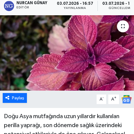
NURCAN GÜNAY
03.07.2026 - 16:57
03.07.2026 - 17
EDITÖR
YAYINLANMA
GÜNCELLEME
Dünya
Eğitim
Ekonomi
Emet
Foto Galeri
Gediz
Paylaş
-
+
A
A
Genel
Doğu Asya mutfağında uzun yıllardır kullanılan
Gündem
perilla yaprağı, son dönemde sağlık üzerindeki
Hisarcık