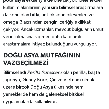
potansiyel etkileriyle de öne çıkıyor. Geleneksel
kullanım alanlarının yanı sıra bilimsel araştırmalara
İlçeler
da konu olan bitki, antioksidan bileşenleri ve
omega-3 açısından zengin içeriğiyle dikkat
Köşe Yazıları
çekiyor. Ancak uzmanlar, mevcut bulguların umut
Kültür Sanat
verici olmasına rağmen daha kapsamlı
araştırmalara ihtiyaç bulunduğunu vurguluyor.
Kütahya
DOĞU ASYA MUTFAĞININ
Magazin
VAZGEÇİLMEZİ
Bilimsel adı
Perilla frutescens
olan perilla, başta
Otomobil
Japonya, Güney Kore, Çin ve Vietnam olmak
Pazarlar
üzere birçok Doğu Asya ülkesinde hem
yemeklerde hem de geleneksel bitkisel
Politika
uygulamalarda kullanılıyor.