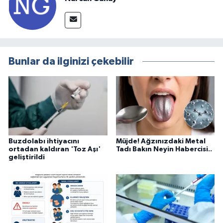
Bunlar da ilginizi çekebilir
Buzdolabı ihtiyacını
Müjde! Ağzınızdaki Metal
ortadan kaldıran 'Toz Aşı'
Tadı Bakın Neyin Habercisi..
geliştirildi