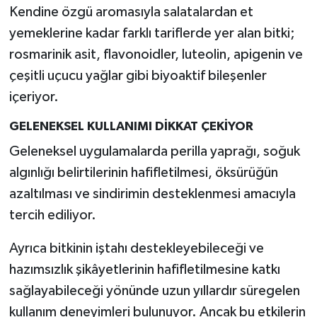
Resmi İlan
Kendine özgü aromasıyla salatalardan et
yemeklerine kadar farklı tariflerde yer alan bitki;
Rüya Tabirleri
rosmarinik asit, flavonoidler, luteolin, apigenin ve
çeşitli uçucu yağlar gibi biyoaktif bileşenler
Sağlık
içeriyor.
Şaphane
GELENEKSEL KULLANIMI DİKKAT ÇEKİYOR
Simav
Geleneksel uygulamalarda perilla yaprağı, soğuk
algınlığı belirtilerinin hafifletilmesi, öksürüğün
Siyaset
azaltılması ve sindirimin desteklenmesi amacıyla
tercih ediliyor.
Spor
Ayrıca bitkinin iştahı destekleyebileceği ve
Tavşanlı
hazımsızlık şikâyetlerinin hafifletilmesine katkı
sağlayabileceği yönünde uzun yıllardır süregelen
Teknoloji
kullanım deneyimleri bulunuyor. Ancak bu etkilerin