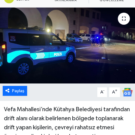
YAYINLANMA
GÜNCELLEME
Dünya
Eğitim
Ekonomi
Emet
Foto Galeri
Gediz
Paylaş
-
+
A
A
Genel
Vefa Mahallesi’nde Kütahya Belediyesi tarafından
drift alanı olarak belirlenen bölgede toplanarak
Gündem
drift yapan kişilerin, çevreyi rahatsız etmesi
Hisarcık