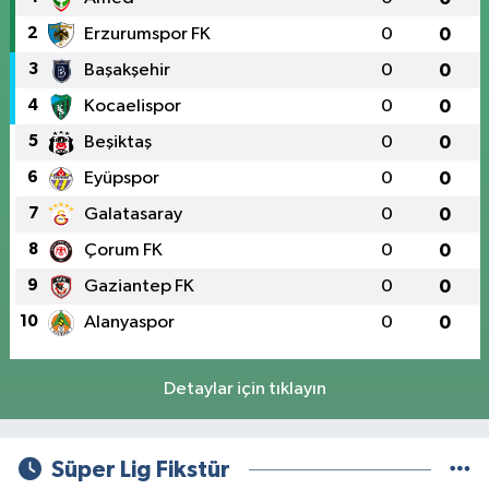
2
Erzurumspor FK
0
0
3
Başakşehir
0
0
4
Kocaelispor
0
0
5
Beşiktaş
0
0
6
Eyüpspor
0
0
7
Galatasaray
0
0
8
Çorum FK
0
0
9
Gaziantep FK
0
0
10
Alanyaspor
0
0
Detaylar için tıklayın
Süper Lig Fikstür