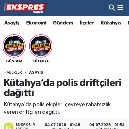
Altıntaş
Hava Durumu
Asayiş
Ekonomi
Gündem
İlçeler
Kütahya
Asayiş
Trafik Durumu
Aslanapa
Süper Lig Puan Durumu ve Fikstür
GÜNDEM
KÜTAHYA
Biyografiler
Tüm Manşetler
HABERLER
ASAYIŞ
Bölge
Son Dakika Haberleri
Kütahya’da polis driftçileri
dağıttı
Çavdarhisar
Haber Arşivi
Kütahya’da polis ekipleri çevreye rahatsızlık
Domaniç
veren driftçileri dağıttı.
Dumlupınar
EBRAR CIN
04.07.2026 - 01:46
04.07.2026 - 01:54
EDITÖR