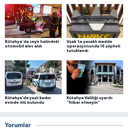
Kütahya'da seyir halindeki
Uşak'ta yasaklı madde
otomobil alev aldı
operasyonunda 16 şüpheli
tutuklandı
Kütahya’da yaşlı kadın
Kütahya Valiliği uyardı:
evinde ölü bulundu
“İtibar etmeyin”
Yorumlar