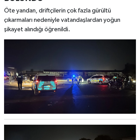
Türkiye
Öte yandan, driftçilerin çok fazla gürültü
çıkarmaları nedeniyle vatandaşlardan yoğun
Video Galeri
şikayet alındığı öğrenildi.
Yaşam
Yemek Tarifleri