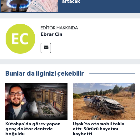
artacak
EDITÖR HAKKINDA
Ebrar Cin
Bunlar da ilginizi çekebilir
Kütahya’da görev yapan
Uşak'ta otomobil takla
genç doktor denizde
attı: Sürücü hayatını
boğuldu
kaybetti