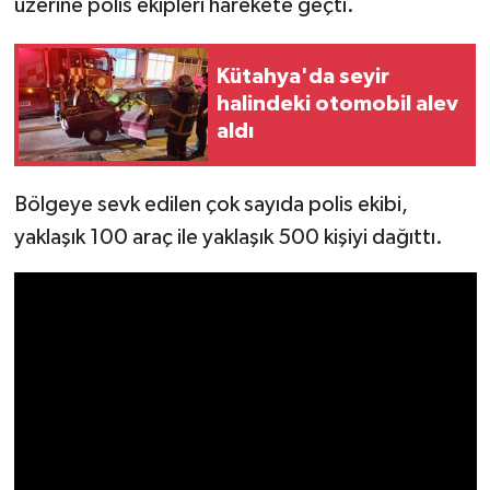
üzerine polis ekipleri harekete geçti.
İlçeler
Kütahya'da seyir
halindeki otomobil alev
Köşe Yazıları
aldı
Kültür Sanat
Bölgeye sevk edilen çok sayıda polis ekibi,
Kütahya
yaklaşık 100 araç ile yaklaşık 500 kişiyi dağıttı.
Magazin
Otomobil
Pazarlar
Politika