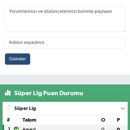
Gönder
Süper Lig Puan Durumu
Süper Lig
#
Takım
O
P
1
Amed
0
0