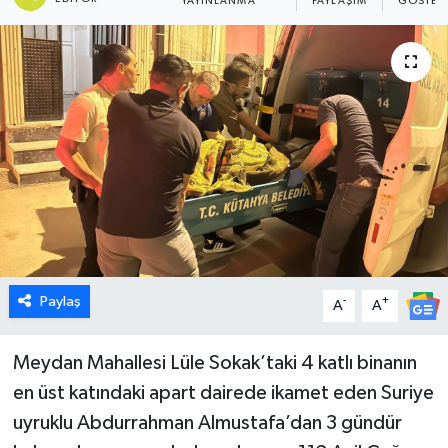
YAYINLANMA
PAYLAŞIM
GÖSTER
Dünya
Eğitim
Ekonomi
Emet
Foto Galeri
Gediz
Paylaş
-
+
A
A
Genel
Meydan Mahallesi Lüle Sokak’taki 4 katlı binanın
en üst katındaki apart dairede ikamet eden Suriye
Gündem
uyruklu Abdurrahman Almustafa’dan 3 gündür
Hisarcık