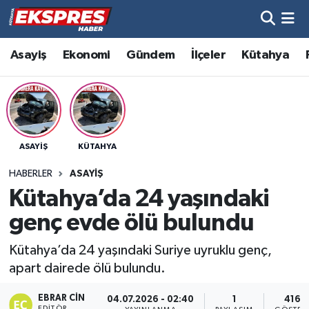
Altıntaş
Hava Durumu
Asayiş
Ekonomi
Gündem
İlçeler
Kütahya
Asayiş
Trafik Durumu
Aslanapa
Süper Lig Puan Durumu ve Fikstür
ASAYIŞ
KÜTAHYA
Biyografiler
Tüm Manşetler
HABERLER
ASAYIŞ
Bölge
Son Dakika Haberleri
Kütahya’da 24 yaşındaki
genç evde ölü bulundu
Çavdarhisar
Haber Arşivi
Kütahya’da 24 yaşındaki Suriye uyruklu genç,
Domaniç
apart dairede ölü bulundu.
Dumlupınar
EBRAR CIN
04.07.2026 - 02:40
1
4165
EDITÖR