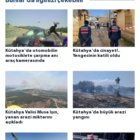
Bunlar da ilginizi çekebilir
Kütahya'da otomobilin
Kütahya'da cinayet!..
motosiklete çarpma anı
Yengesinin katili oldu
araç kamerasında
Kütahya Valisi Musa Işın,
Kütahya’da büyük arazi
yanan arazi miktarını
yangını
açıkladı