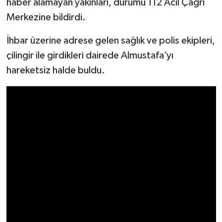
haber alamayan yakınları, durumu 112 Acil Çağrı
Merkezine bildirdi.
İlçeler
İhbar üzerine adrese gelen sağlık ve polis ekipleri,
Köşe Yazıları
çilingir ile girdikleri dairede Almustafa’yı
hareketsiz halde buldu.
Kültür Sanat
Kütahya
Magazin
Otomobil
Pazarlar
Politika