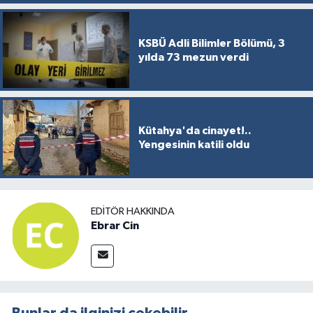
KSBÜ Adli Bilimler Bölümü, 3
yılda 73 mezun verdi
Kütahya'da cinayet!..
Yengesinin katili oldu
EDITÖR HAKKINDA
Ebrar Cin