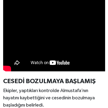
Resmi İlan
Rüya Tabirleri
Sağlık
Şaphane
Simav
Siyaset
Spor
CESEDİ BOZULMAYA BAŞLAMIŞ
Tavşanlı
Ekipler, yaptıkları kontrolde Almustafa’nın
hayatını kaybettiğini ve cesedinin bozulmaya
Teknoloji
başladığını belirledi.