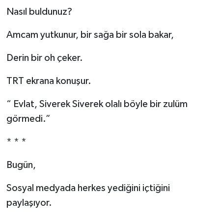
Resmi İlan
Nasıl buldunuz?
Rüya Tabirleri
Amcam yutkunur, bir sağa bir sola bakar,
Sağlık
Derin bir oh çeker.
Şaphane
TRT ekrana konuşur.
Simav
“ Evlat, Siverek Siverek olalı böyle bir zulüm
görmedi.”
Siyaset
* * *
Spor
Bugün,
Tavşanlı
Sosyal medyada herkes yediğini içtiğini
paylaşıyor.
Teknoloji