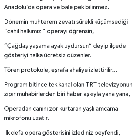
Anadolu’da opera ve bale pek bilinmez.
İlçeler
Dönemin muhterem zevatı sürekli küçümsediği
Köşe Yazıları
“cahil halkımız ” operayı öğrensin,
“Çağdaş yaşama ayak uydursun” deyip ilçede
Kültür Sanat
gösteriyi halka ücretsiz düzenler.
Kütahya
Tören protokole, eşrafa ahaliye izlettirilir…
Magazin
Program bitince tek kanal olan TRT televizyonun
zıpır muhabirlerden biri haber aşkıyla yana yana,
Otomobil
Operadan canını zor kurtaran yaşlı amcama
Pazarlar
mikrofonu uzatır.
Politika
İlk defa opera gösterisini izlediniz beyfendi,