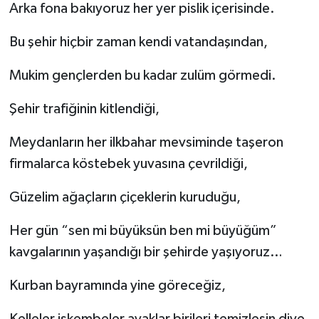
Arka fona bakıyoruz her yer pislik içerisinde.
Türkiye
Bu şehir hiçbir zaman kendi vatandaşından,
Video Galeri
Mukim gençlerden bu kadar zulüm görmedi.
Yaşam
Şehir trafiğinin kitlendiği,
Yemek Tarifleri
Meydanların her ilkbahar mevsiminde taşeron
firmalarca köstebek yuvasına çevrildiği,
Güzelim ağaçların çiçeklerin kuruduğu,
Her gün “sen mi büyüksün ben mi büyüğüm”
kavgalarının yaşandığı bir şehirde yaşıyoruz…
Kurban bayramında yine göreceğiz,