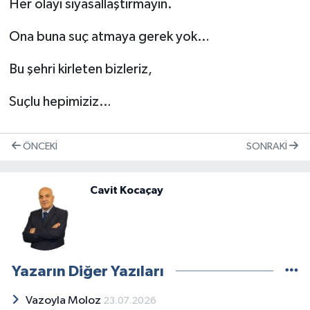
Her olayı siyasallaştırmayın.
Ona buna suç atmaya gerek yok…
Bu şehri kirleten bizleriz,
Suçlu hepimiziz…
ÖNCEKI
SONRAKI
Cavit Kocaçay
Yazarın Diğer Yazıları
Vazoyla Moloz
23.07.2026