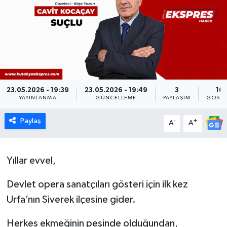
Dünya
Eğitim
Ekonomi
23.05.2026 - 19:39
23.05.2026 - 19:49
3
16
Emet
YAYINLANMA
GÜNCELLEME
PAYLAŞIM
GÖSTE
Foto Galeri
Paylaş
-
+
A
A
Gediz
Yıllar evvel,
Genel
Devlet opera sanatçıları gösteri için ilk kez
Gündem
Urfa’nın Siverek ilçesine gider.
Herkes ekmeğinin peşinde olduğundan,
Hisarcık