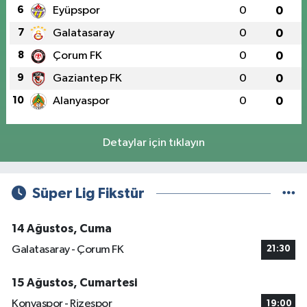
6
Eyüpspor
0
0
7
Galatasaray
0
0
8
Çorum FK
0
0
9
Gaziantep FK
0
0
10
Alanyaspor
0
0
Detaylar için tıklayın
Süper Lig Fikstür
14 Ağustos, Cuma
Galatasaray - Çorum FK
21:30
15 Ağustos, Cumartesi
Konyaspor - Rizespor
19:00