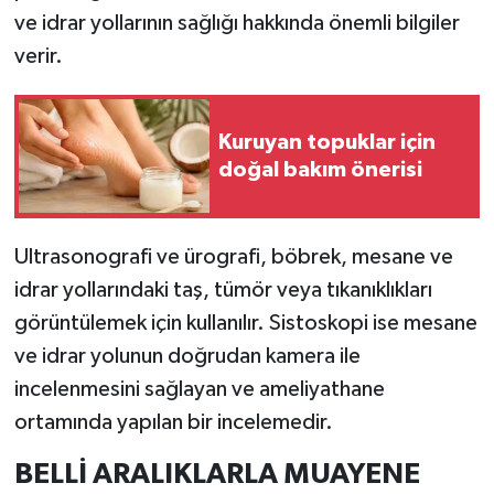
Resmi İlan
ve idrar yollarının sağlığı hakkında önemli bilgiler
verir.
Rüya Tabirleri
Sağlık
Kuruyan topuklar için
doğal bakım önerisi
Şaphane
Simav
Ultrasonografi ve ürografi, böbrek, mesane ve
idrar yollarındaki taş, tümör veya tıkanıklıkları
Siyaset
görüntülemek için kullanılır. Sistoskopi ise mesane
Spor
ve idrar yolunun doğrudan kamera ile
incelenmesini sağlayan ve ameliyathane
Tavşanlı
ortamında yapılan bir incelemedir.
Teknoloji
BELLİ ARALIKLARLA MUAYENE