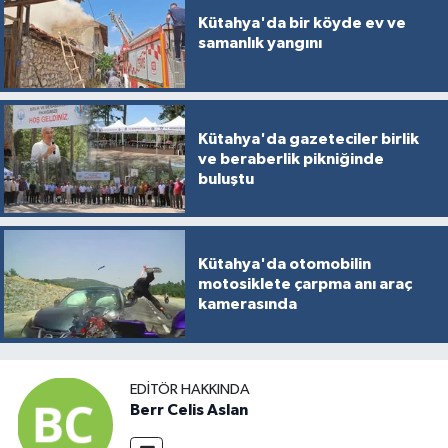
Kütahya'da bir köyde ev ve
samanlık yangını
Kütahya'da gazeteciler birlik
ve beraberlik pikniğinde
buluştu
Kütahya'da otomobilin
motosiklete çarpma anı araç
kamerasında
EDITÖR HAKKINDA
Berr Celis Aslan