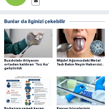
Bunlar da ilginizi çekebilir
Buzdolabı ihtiyacını
Müjde! Ağzınızdaki Metal
ortadan kaldıran 'Toz Aşı'
Tadı Bakın Neyin Habercisi..
geliştirildi
Boğazına yemek kaçan
Kanser hücrelerinin