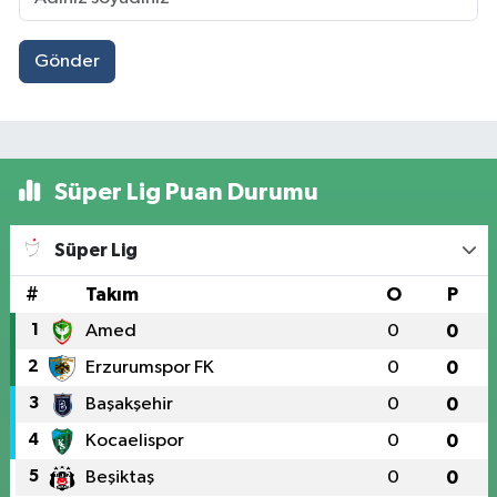
Gönder
Süper Lig Puan Durumu
Süper Lig
#
Takım
O
P
1
Amed
0
0
2
Erzurumspor FK
0
0
3
Başakşehir
0
0
4
Kocaelispor
0
0
5
Beşiktaş
0
0