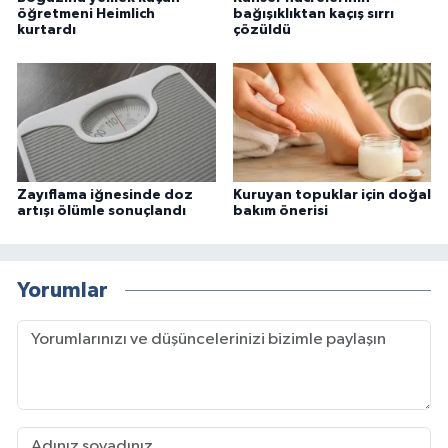
öğretmeni Heimlich
bağışıklıktan kaçış sırrı
kurtardı
çözüldü
Zayıflama iğnesinde doz
Kuruyan topuklar için doğal
artışı ölümle sonuçlandı
bakım önerisi
Yorumlar