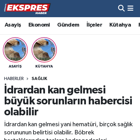
Altıntaş
Hava Durumu
Asayiş
Ekonomi
Gündem
İlçeler
Kütahya
Asayiş
Trafik Durumu
Aslanapa
Süper Lig Puan Durumu ve Fikstür
ASAYIŞ
KÜTAHYA
Biyografiler
Tüm Manşetler
HABERLER
SAĞLIK
Bölge
Son Dakika Haberleri
İdrardan kan gelmesi
büyük sorunların habercisi
Çavdarhisar
Haber Arşivi
olabilir
Domaniç
İdrardan kan gelmesi yani hematüri, birçok sağlık
sorununun belirtisi olabilir. Böbrek
Dumlupınar