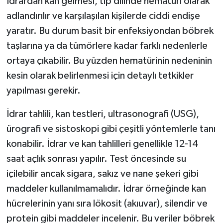
İdrardan kan gelmesi, tıp dilinde hematüri olarak
adlandırılır ve karşılaşılan kişilerde ciddi endişe
İlçeler
yaratır. Bu durum basit bir enfeksiyondan böbrek
taşlarına ya da tümörlere kadar farklı nedenlerle
Köşe Yazıları
ortaya çıkabilir. Bu yüzden hematürinin nedeninin
Kültür Sanat
kesin olarak belirlenmesi için detaylı tetkikler
yapılması gerekir.
Kütahya
İdrar tahlili, kan testleri, ultrasonografi (USG),
Magazin
ürografi ve sistoskopi gibi çeşitli yöntemlerle tanı
konabilir. İdrar ve kan tahlilleri genellikle 12-14
Otomobil
saat açlık sonrası yapılır. Test öncesinde su
içilebilir ancak sigara, sakız ve nane şekeri gibi
Pazarlar
maddeler kullanılmamalıdır. İdrar örneğinde kan
Politika
hücrelerinin yanı sıra lökosit (akıuvar), silendir ve
protein gibi maddeler incelenir. Bu veriler böbrek