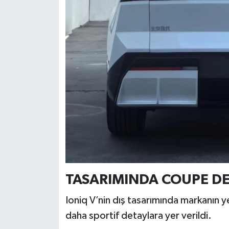
Türkiye
Video Galeri
Yaşam
Yemek Tarifleri
TASARIMINDA COUPE DE
Ioniq V’nin dış tasarımında markanın ye
daha sportif detaylara yer verildi.