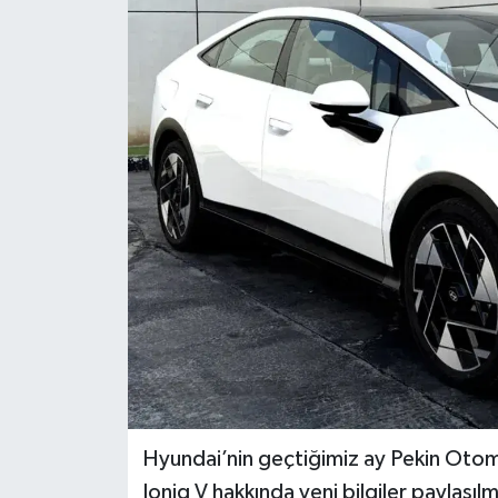
Dünya
Eğitim
Ekonomi
Emet
Foto Galeri
Gediz
Genel
Gündem
Hyundai’nin geçtiğimiz ay Pekin Otomob
Ioniq V hakkında yeni bilgiler paylaşı
Hisarcık