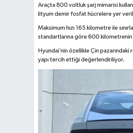
Resmi İlan
Araçta 800 voltluk şarj mimarisi kullan
lityum demir fosfat hücrelere yer veril
Rüya Tabirleri
Maksimum hızı 165 kilometre ile sınırl
Sağlık
standartlarına göre 600 kilometrenin 
Şaphane
Hyundai’nin özellikle Çin pazarındaki r
yapı tercih ettiği değerlendiriliyor.
Simav
Siyaset
Spor
Tavşanlı
Teknoloji