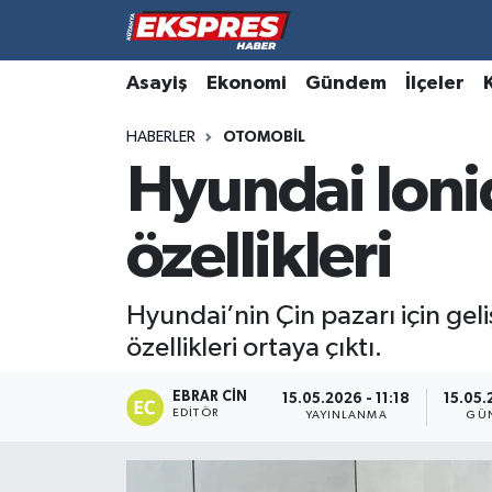
Altıntaş
Hava Durumu
Asayiş
Ekonomi
Gündem
İlçeler
HABERLER
OTOMOBIL
Asayiş
Trafik Durumu
Hyundai Ioniq 
Aslanapa
Süper Lig Puan Durumu ve Fikstür
özellikleri
Biyografiler
Tüm Manşetler
Bölge
Son Dakika Haberleri
Hyundai’nin Çin pazarı için geli
özellikleri ortaya çıktı.
Çavdarhisar
Haber Arşivi
EBRAR CIN
15.05.2026 - 11:18
15.05.
EDITÖR
Domaniç
YAYINLANMA
GÜ
Dumlupınar