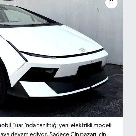
il Fuarı’nda tanıttığı yeni elektrikli modeli
lmaya devam ediyor. Sadece Çin pazarı için