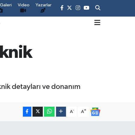
Galeri
Video
Yazarlar
m
eknik
teknik detayları ve donanım
-
+
A
A