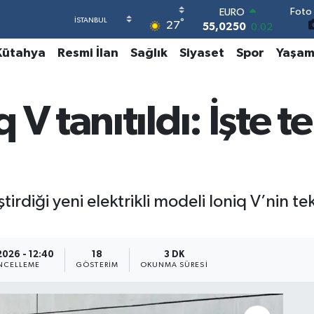
Foto 
STERLİN
°
27
64,2398
0.2
GRAM ALTIN
Kütahya
Resmi İlan
Sağlık
Siyaset
Spor
Yaşa
6500.87
0.12
BİST100
13.799
70
BITCOIN
V tanıtıldı: İşte t
64.643,95
0.16
DOLAR
47,6006
0.06
ştirdiği yeni elektrikli modeli Ioniq V’nin 
2026 - 12:40
18
3 DK
NCELLEME
GÖSTERIM
OKUNMA SÜRESI