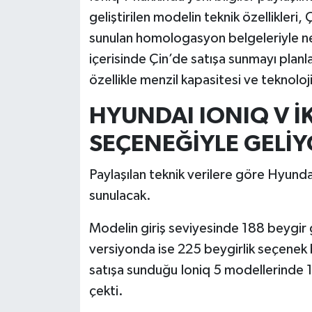
geliştirilen modelin teknik özellikleri, 
İlçeler
sunulan homologasyon belgeleriyle ne
içerisinde Çin’de satışa sunmayı planl
Köşe Yazıları
özellikle menzil kapasitesi ve teknoloj
Kültür Sanat
HYUNDAI IONIQ V İ
SEÇENEĞİYLE GELİ
Kütahya
Paylaşılan teknik verilere göre Hyundai 
Magazin
sunulacak.
Otomobil
Modelin giriş seviyesinde 188 beygir 
Pazarlar
versiyonda ise 225 beygirlik seçenek
satışa sunduğu Ioniq 5 modellerinde 
Politika
çekti.