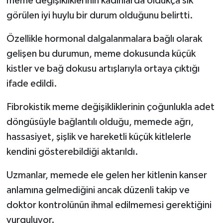
meme değişikliklerinin kadınlarda oldukça sık
görülen iyi huylu bir durum olduğunu belirtti.
İlçeler
Özellikle hormonal dalgalanmalara bağlı olarak
Köşe Yazıları
gelişen bu durumun, meme dokusunda küçük
kistler ve bağ dokusu artışlarıyla ortaya çıktığı
Kültür Sanat
ifade edildi.
Kütahya
Fibrokistik meme değişikliklerinin çoğunlukla adet
döngüsüyle bağlantılı olduğu, memede ağrı,
Magazin
hassasiyet, şişlik ve hareketli küçük kitlelerle
Otomobil
kendini gösterebildiği aktarıldı.
Uzmanlar, memede ele gelen her kitlenin kanser
Pazarlar
anlamına gelmediğini ancak düzenli takip ve
Politika
doktor kontrolünün ihmal edilmemesi gerektiğini
vurguluyor.