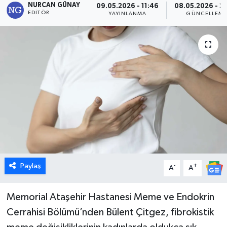
NURCAN GÜNAY
09.05.2026 - 11:46
08.05.2026 - 2
EDITÖR
YAYINLANMA
GÜNCELLEM
Dünya
Eğitim
Ekonomi
Emet
Foto Galeri
Gediz
Paylaş
-
+
A
A
Genel
Memorial Ataşehir Hastanesi Meme ve Endokrin
Gündem
Cerrahisi Bölümü’nden Bülent Çitgez, fibrokistik
Hisarcık