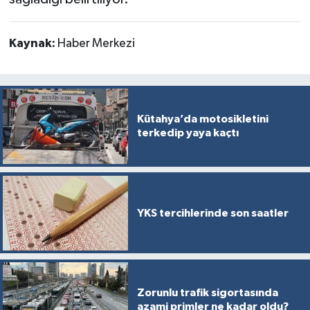
Kaynak:
Haber Merkezi
Kütahya’da motosikletini
terkedip yaya kaçtı
YKS tercihlerinde son saatler
Zorunlu trafik sigortasında
azami primler ne kadar oldu?