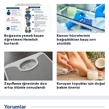
Boğazına yemek kaçan
Kanser hücrelerinin
öğretmeni Heimlich
bağışıklıktan kaçış sırrı
kurtardı
çözüldü
Zayıflama iğnesinde doz
Kuruyan topuklar için doğal
artışı ölümle sonuçlandı
bakım önerisi
Yorumlar