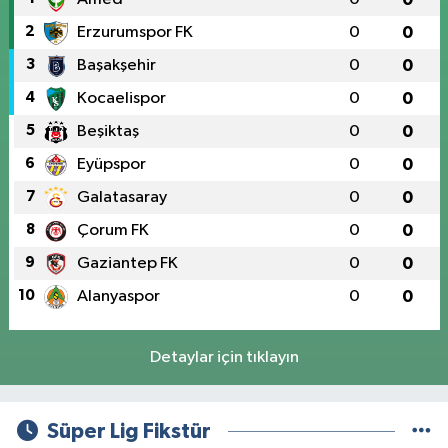
2
Erzurumspor FK
0
0
3
Başakşehir
0
0
4
Kocaelispor
0
0
5
Beşiktaş
0
0
6
Eyüpspor
0
0
7
Galatasaray
0
0
8
Çorum FK
0
0
9
Gaziantep FK
0
0
10
Alanyaspor
0
0
Detaylar için tıklayın
Süper Lig Fikstür