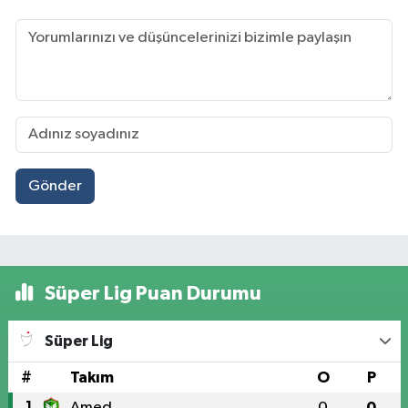
Gönder
Süper Lig Puan Durumu
Süper Lig
#
Takım
O
P
1
Amed
0
0