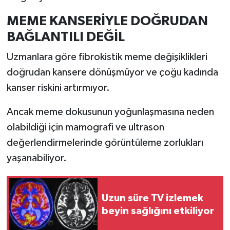
Resmi İlan
MEME KANSERİYLE DOĞRUDAN
Rüya Tabirleri
BAĞLANTILI DEĞİL
Sağlık
Uzmanlara göre fibrokistik meme değişiklikleri
doğrudan kansere dönüşmüyor ve çoğu kadında
Şaphane
kanser riskini artırmıyor.
Simav
Ancak meme dokusunun yoğunlaşmasına neden
olabildiği için mamografi ve ultrason
Siyaset
değerlendirmelerinde görüntüleme zorlukları
yaşanabiliyor.
Spor
Tavşanlı
Uzun süre TV izlemek
beyin sağlığını etkiliyor
Teknoloji