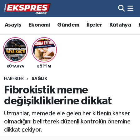
Altıntaş
Hava Durumu
Asayiş
Ekonomi
Gündem
İlçeler
Kütahya
Asayiş
Trafik Durumu
Aslanapa
Süper Lig Puan Durumu ve Fikstür
KÜTAHYA
EĞITIM
Biyografiler
Tüm Manşetler
HABERLER
SAĞLIK
Bölge
Son Dakika Haberleri
Fibrokistik meme
değişikliklerine dikkat
Çavdarhisar
Haber Arşivi
Uzmanlar, memede ele gelen her kitlenin kanser
Domaniç
olmadığını belirterek düzenli kontrolün önemine
dikkat çekiyor.
Dumlupınar