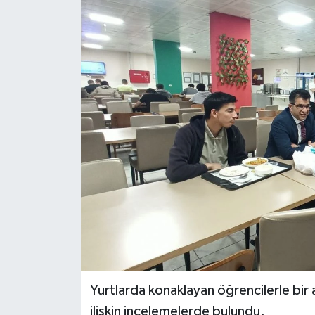
Dünya
Eğitim
Ekonomi
Emet
Foto Galeri
Gediz
Genel
Gündem
Yurtlarda konaklayan öğrencilerle bir 
ilişkin incelemelerde bulundu.
Hisarcık