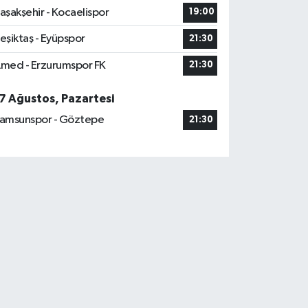
aşakşehir - Kocaelispor
19:00
eşiktaş - Eyüpspor
21:30
med - Erzurumspor FK
21:30
7 Ağustos, Pazartesi
amsunspor - Göztepe
21:30