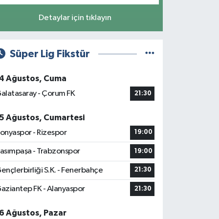
Detaylar için tıklayın
Süper Lig Fikstür
4 Ağustos, Cuma
alatasaray - Çorum FK
21:30
5 Ağustos, Cumartesi
onyaspor - Rizespor
19:00
asımpaşa - Trabzonspor
19:00
ençlerbirliği S.K. - Fenerbahçe
21:30
aziantep FK - Alanyaspor
21:30
6 Ağustos, Pazar