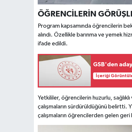
Türkiye
ÖĞRENCİLERİN GÖRÜŞLE
Video Galeri
Program kapsamında öğrencilerin bekl
alındı. Özellikle barınma ve yemek hizm
Yaşam
ifade edildi.
Yemek Tarifleri
GSB'den adayl
İçeriği Görüntül
Yetkililer, öğrencilerin huzurlu, sağlık
çalışmaların sürdürüldüğünü belirtti. Y
çalışmaların öğrencilerden gelen geri