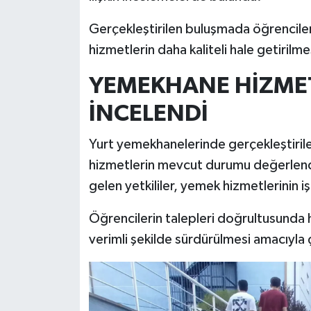
Gerçekleştirilen buluşmada öğrencileri
İlçeler
hizmetlerin daha kaliteli hale getirilm
Köşe Yazıları
YEMEKHANE HİZMET
Kültür Sanat
İNCELENDİ
Kütahya
Yurt yemekhanelerinde gerçekleştiril
hizmetlerin mevcut durumu değerlendir
Magazin
gelen yetkililer, yemek hizmetlerinin i
Otomobil
Öğrencilerin talepleri doğrultusunda hi
verimli şekilde sürdürülmesi amacıyla ç
Pazarlar
Politika