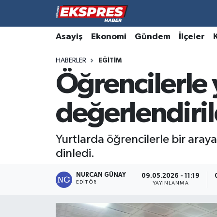
Altıntaş
Hava Durumu
Asayiş
Ekonomi
Gündem
İlçeler
HABERLER
EĞITIM
Asayiş
Trafik Durumu
Öğrencilerle
Aslanapa
Süper Lig Puan Durumu ve Fikstür
değerlendiril
Biyografiler
Tüm Manşetler
Bölge
Son Dakika Haberleri
Yurtlarda öğrencilerle bir araya
dinledi.
Çavdarhisar
Haber Arşivi
NURCAN GÜNAY
09.05.2026 - 11:19
EDITÖR
Domaniç
YAYINLANMA
Dumlupınar