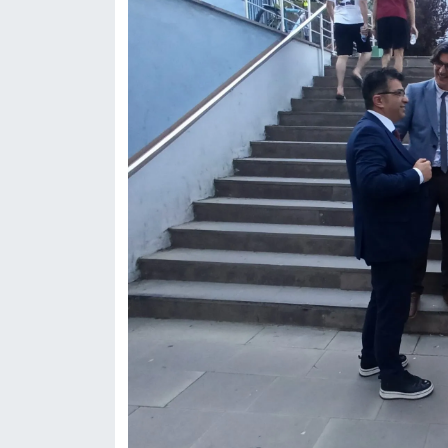
Resmi İlan
Rüya Tabirleri
Sağlık
Şaphane
Simav
Siyaset
Spor
Tavşanlı
Teknoloji