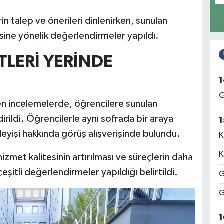
n talep ve önerileri dinlenirken, sunulan
esine yönelik değerlendirmeler yapıldı.
LERİ YERİNDE
1
G
en incelemelerde, öğrencilere sunulan
ildi. Öğrencilerle aynı sofrada bir araya
1
şleyişi hakkında görüş alışverişinde bulundu.
K
K
zmet kalitesinin artırılması ve süreçlerin daha
eşitli değerlendirmeler yapıldığı belirtildi.
G
G
1