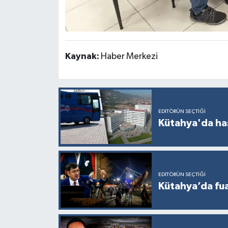
Kaynak:
Haber Merkezi
EDITÖRÜN SEÇTIĞI
Kütahya'da ha
EDITÖRÜN SEÇTIĞI
Kütahya’da fuar