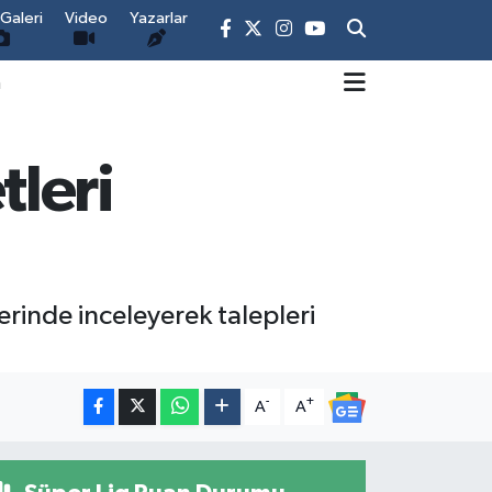
Galeri
Video
Yazarlar
m
leri
erinde inceleyerek talepleri
-
+
A
A