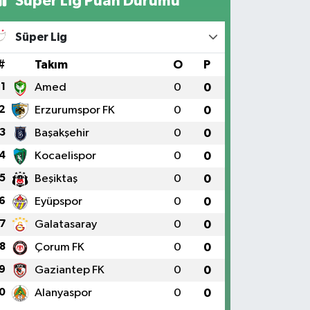
Süper Lig Puan Durumu
Süper Lig
#
Takım
O
P
1
Amed
0
0
2
Erzurumspor FK
0
0
3
Başakşehir
0
0
4
Kocaelispor
0
0
5
Beşiktaş
0
0
6
Eyüpspor
0
0
7
Galatasaray
0
0
8
Çorum FK
0
0
9
Gaziantep FK
0
0
0
Alanyaspor
0
0