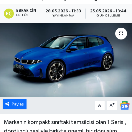
Dünya
EBRAR CIN
28.05.2026 - 11:33
25.05.2026 - 13:44
EDITÖR
YAYINLANMA
GÜNCELLEME
Eğitim
Ekonomi
Emet
Foto Galeri
Gediz
Genel
Paylaş
-
+
A
A
Gündem
Markanın kompakt sınıftaki temsilcisi olan 1 Serisi,
dördüncü nesliyle birlikte önemli bir dönüşüm
Hisarcık