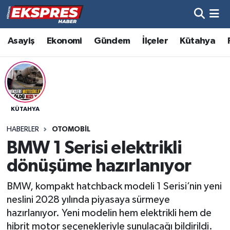
Altıntaş
Hava Durumu
Asayiş
Ekonomi
Gündem
İlçeler
Kütahya
Asayiş
Trafik Durumu
Aslanapa
Süper Lig Puan Durumu ve Fikstür
KÜTAHYA
Biyografiler
Tüm Manşetler
HABERLER
OTOMOBIL
Bölge
Son Dakika Haberleri
BMW 1 Serisi elektrikli
dönüşüme hazırlanıyor
Çavdarhisar
Haber Arşivi
BMW, kompakt hatchback modeli 1 Serisi’nin yeni
Domaniç
neslini 2028 yılında piyasaya sürmeye
hazırlanıyor. Yeni modelin hem elektrikli hem de
Dumlupınar
hibrit motor seçenekleriyle sunulacağı bildirildi.