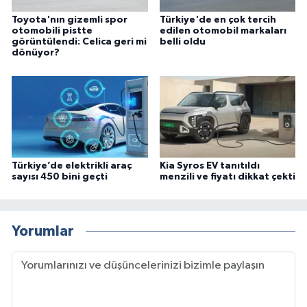
Toyota'nın gizemli spor
Türkiye'de en çok tercih
otomobili pistte
edilen otomobil markaları
görüntülendi: Celica geri mi
belli oldu
dönüyor?
Türkiye’de elektrikli araç
Kia Syros EV tanıtıldı
sayısı 450 bini geçti
menzili ve fiyatı dikkat çekti
Yorumlar