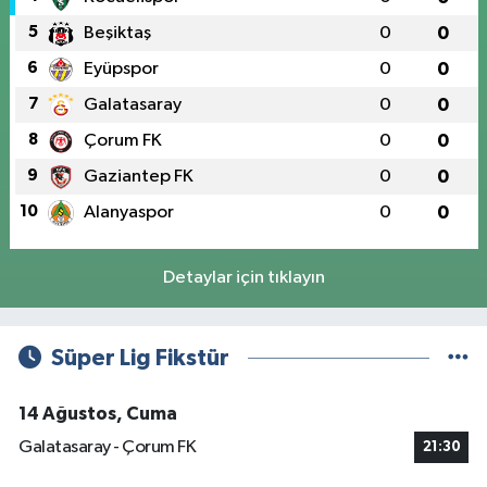
5
Beşiktaş
0
0
6
Eyüpspor
0
0
7
Galatasaray
0
0
8
Çorum FK
0
0
9
Gaziantep FK
0
0
10
Alanyaspor
0
0
Detaylar için tıklayın
Süper Lig Fikstür
14 Ağustos, Cuma
Galatasaray - Çorum FK
21:30