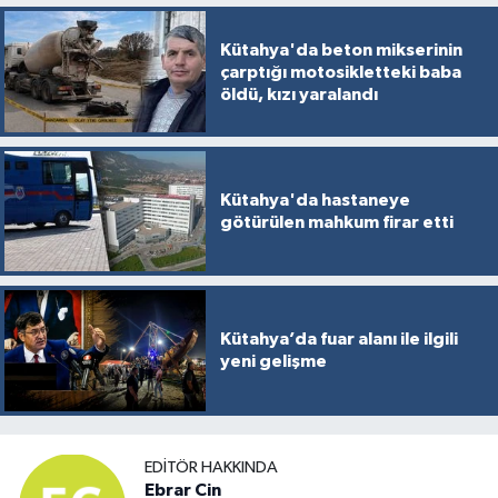
Kütahya'da beton mikserinin
çarptığı motosikletteki baba
öldü, kızı yaralandı
Kütahya'da hastaneye
götürülen mahkum firar etti
Kütahya’da fuar alanı ile ilgili
yeni gelişme
EDITÖR HAKKINDA
Ebrar Cin