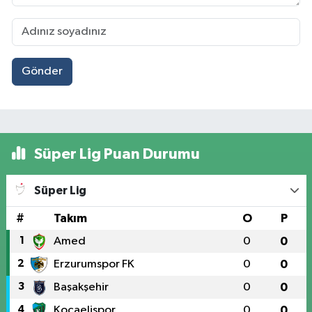
Gönder
Süper Lig Puan Durumu
Süper Lig
#
Takım
O
P
1
Amed
0
0
2
Erzurumspor FK
0
0
3
Başakşehir
0
0
4
Kocaelispor
0
0