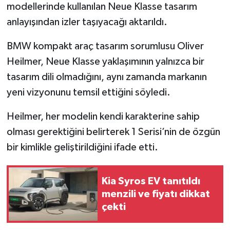
Resmi İlan
modellerinde kullanılan Neue Klasse tasarım
anlayışından izler taşıyacağı aktarıldı.
Rüya Tabirleri
BMW kompakt araç tasarım sorumlusu Oliver
Sağlık
Heilmer, Neue Klasse yaklaşımının yalnızca bir
tasarım dili olmadığını, aynı zamanda markanın
Şaphane
yeni vizyonunu temsil ettiğini söyledi.
Simav
Heilmer, her modelin kendi karakterine sahip
olması gerektiğini belirterek 1 Serisi’nin de özgün
Siyaset
bir kimlikle geliştirildiğini ifade etti.
Spor
Kia Syros EV tanıtıldı
Tavşanlı
menzili ve fiyatı dikkat
çekti
Teknoloji