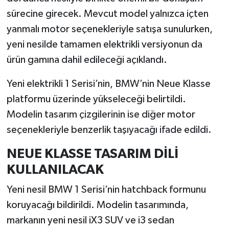
sürecine girecek. Mevcut model yalnızca içten
İlçeler
yanmalı motor seçenekleriyle satışa sunulurken,
yeni nesilde tamamen elektrikli versiyonun da
Köşe Yazıları
ürün gamına dahil edileceği açıklandı.
Kültür Sanat
Yeni elektrikli 1 Serisi’nin, BMW’nin Neue Klasse
platformu üzerinde yükseleceği belirtildi.
Kütahya
Modelin tasarım çizgilerinin ise diğer motor
Magazin
seçenekleriyle benzerlik taşıyacağı ifade edildi.
NEUE KLASSE TASARIM DİLİ
Otomobil
KULLANILACAK
Pazarlar
Yeni nesil BMW 1 Serisi’nin hatchback formunu
koruyacağı bildirildi. Modelin tasarımında,
Politika
markanın yeni nesil iX3 SUV ve i3 sedan