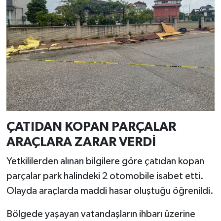
Resmi İlan
Rüya Tabirleri
Sağlık
Şaphane
Simav
ÇATIDAN KOPAN PARÇALAR
Siyaset
ARAÇLARA ZARAR VERDİ
Spor
Yetkililerden alınan bilgilere göre çatıdan kopan
parçalar park halindeki 2 otomobile isabet etti.
Tavşanlı
Olayda araçlarda maddi hasar oluştuğu öğrenildi.
Teknoloji
Bölgede yaşayan vatandaşların ihbarı üzerine