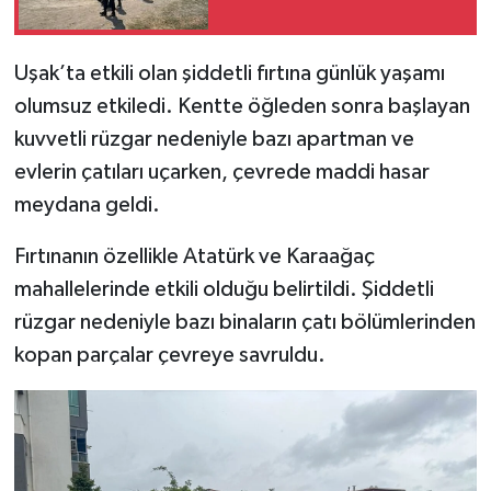
İlçeler
Uşak’ta etkili olan şiddetli fırtına günlük yaşamı
olumsuz etkiledi. Kentte öğleden sonra başlayan
Köşe Yazıları
kuvvetli rüzgar nedeniyle bazı apartman ve
Kültür Sanat
evlerin çatıları uçarken, çevrede maddi hasar
meydana geldi.
Kütahya
Fırtınanın özellikle Atatürk ve Karaağaç
Magazin
mahallelerinde etkili olduğu belirtildi. Şiddetli
rüzgar nedeniyle bazı binaların çatı bölümlerinden
Otomobil
kopan parçalar çevreye savruldu.
Pazarlar
Politika