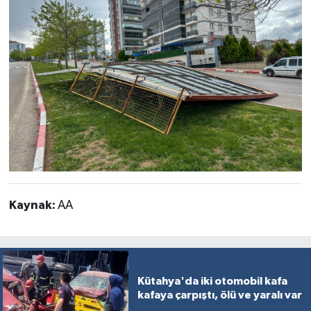
Kaynak:
AA
Kütahya'da iki otomobil kafa
kafaya çarpıştı, ölü ve yaralı var