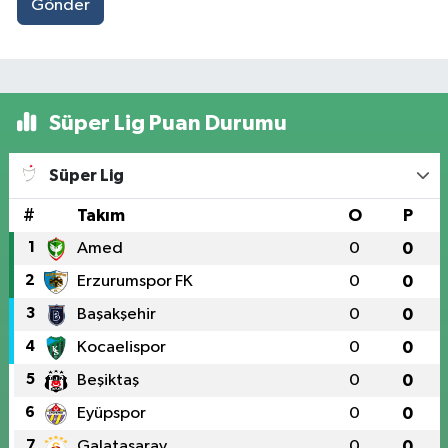
Gönder
Süper Lig Puan Durumu
Süper Lig
#
Takım
O
P
1
Amed
0
0
2
Erzurumspor FK
0
0
3
Başakşehir
0
0
4
Kocaelispor
0
0
5
Beşiktaş
0
0
6
Eyüpspor
0
0
7
Galatasaray
0
0