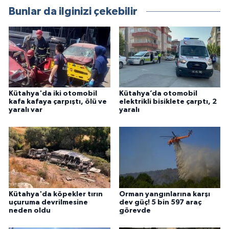
Bunlar da ilginizi çekebilir
Kütahya'da iki otomobil
Kütahya’da otomobil
kafa kafaya çarpıştı, ölü ve
elektrikli bisiklete çarptı, 2
yaralı var
yaralı
Kütahya'da köpekler tırın
Orman yangınlarına karşı
uçuruma devrilmesine
dev güç! 5 bin 597 araç
neden oldu
görevde