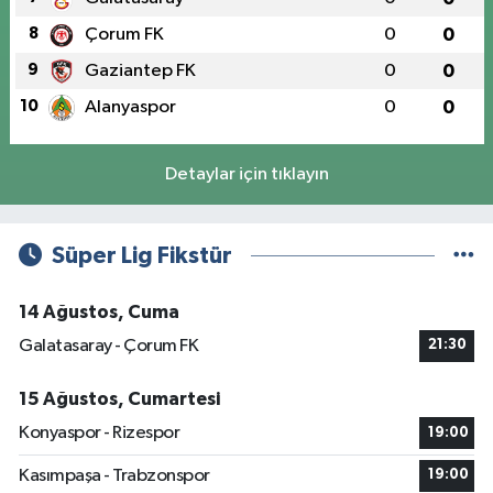
8
Çorum FK
0
0
9
Gaziantep FK
0
0
10
Alanyaspor
0
0
Detaylar için tıklayın
Süper Lig Fikstür
14 Ağustos, Cuma
Galatasaray - Çorum FK
21:30
15 Ağustos, Cumartesi
Konyaspor - Rizespor
19:00
Kasımpaşa - Trabzonspor
19:00