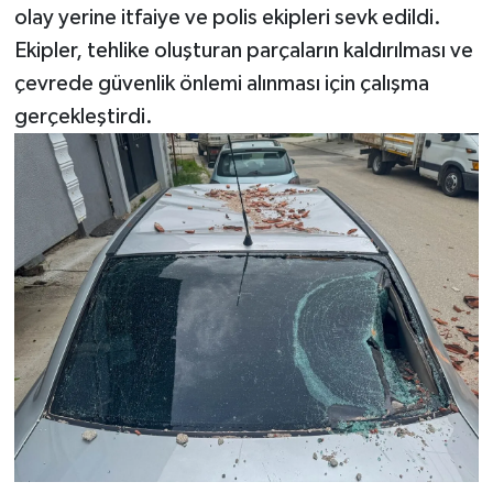
olay yerine itfaiye ve polis ekipleri sevk edildi.
Türkiye
Ekipler, tehlike oluşturan parçaların kaldırılması ve
Video Galeri
çevrede güvenlik önlemi alınması için çalışma
gerçekleştirdi.
Yaşam
Yemek Tarifleri