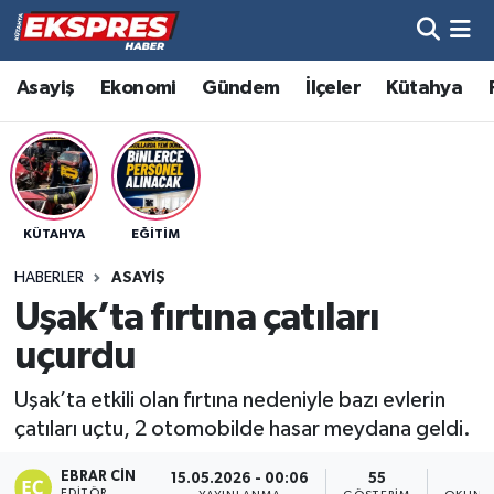
Altıntaş
Hava Durumu
Asayiş
Ekonomi
Gündem
İlçeler
Kütahya
Asayiş
Trafik Durumu
Aslanapa
Süper Lig Puan Durumu ve Fikstür
KÜTAHYA
EĞITIM
Biyografiler
Tüm Manşetler
HABERLER
ASAYIŞ
Bölge
Son Dakika Haberleri
Uşak’ta fırtına çatıları
uçurdu
Çavdarhisar
Haber Arşivi
Uşak’ta etkili olan fırtına nedeniyle bazı evlerin
Domaniç
çatıları uçtu, 2 otomobilde hasar meydana geldi.
Dumlupınar
EBRAR CIN
15.05.2026 - 00:06
55
1
EDITÖR