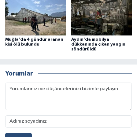
Muğla'da 4 gündür aranan
Aydın'da mobilya
kişi ölü bulundu
dükkanında çıkan yangın
söndürüldü
Yorumlar