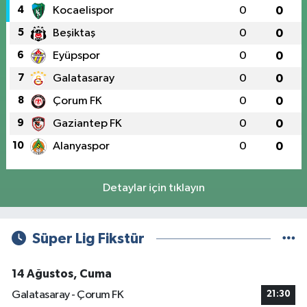
4
Kocaelispor
0
0
5
Beşiktaş
0
0
6
Eyüpspor
0
0
7
Galatasaray
0
0
8
Çorum FK
0
0
9
Gaziantep FK
0
0
10
Alanyaspor
0
0
Detaylar için tıklayın
Süper Lig Fikstür
14 Ağustos, Cuma
Galatasaray - Çorum FK
21:30