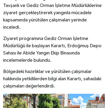
Tavşanlı ve Gediz Orman İşletme Müdürlüklerine
İlçeler
ziyaret gerçekleştirerek yangınla mücadele
kapsamında yürütülen çalışmaları yerinde
Köşe Yazıları
inceledi.
Kültür Sanat
Ziyaret programına Gediz Orman İşletme
Müdürlüğü ile başlayan Karartı, Erdoğmuş Depo
Kütahya
Sahası ile Abide Yangın Ekip Binasında
incelemelerde bulundu.
Magazin
Bölgedeki hazırlıklar ve yürütülen çalışmalar
Otomobil
hakkında yetkililerden bilgi alan Karartı, sahadaki
Pazarlar
çalışmaları değerlendirdi.
Politika