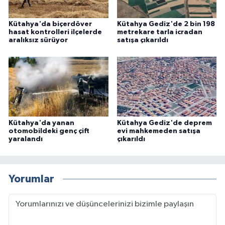
Kütahya'da biçerdöver
Kütahya Gediz'de 2 bin 198
hasat kontrolleri ilçelerde
metrekare tarla icradan
aralıksız sürüyor
satışa çıkarıldı
Kütahya'da yanan
Kütahya Gediz'de deprem
otomobildeki genç çift
evi mahkemeden satışa
yaralandı
çıkarıldı
Yorumlar