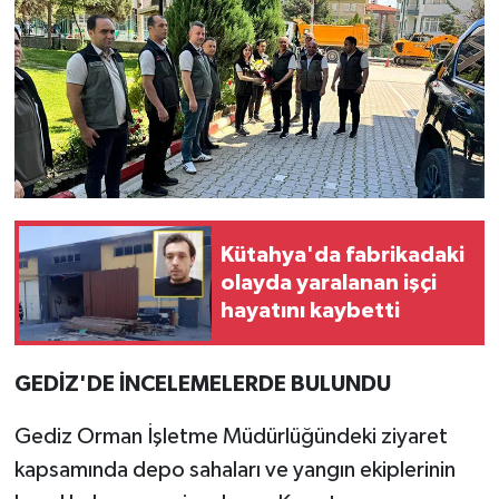
Resmi İlan
Rüya Tabirleri
Sağlık
Şaphane
Simav
Kütahya'da fabrikadaki
olayda yaralanan işçi
Siyaset
hayatını kaybetti
Spor
GEDİZ'DE İNCELEMELERDE BULUNDU
Tavşanlı
Gediz Orman İşletme Müdürlüğündeki ziyaret
Teknoloji
kapsamında depo sahaları ve yangın ekiplerinin