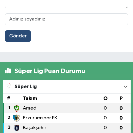
Gönder
Süper Lig Puan Durumu
Süper Lig
#
Takım
O
P
1
Amed
0
0
2
Erzurumspor FK
0
0
3
Başakşehir
0
0