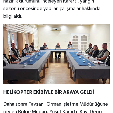
hazırlık durumunu inceleyen Karartı, yangın
Türkiye
sezonu öncesinde yapılan çalışmalar hakkında
bilgi aldı.
Video Galeri
Yaşam
Yemek Tarifleri
HELİKOPTER EKİBİYLE BİR ARAYA GELDİ
Daha sonra Tavşanlı Orman İşletme Müdürlüğüne
geçen Bölge Müdürü Yusuf Karartı, Kayı Depo