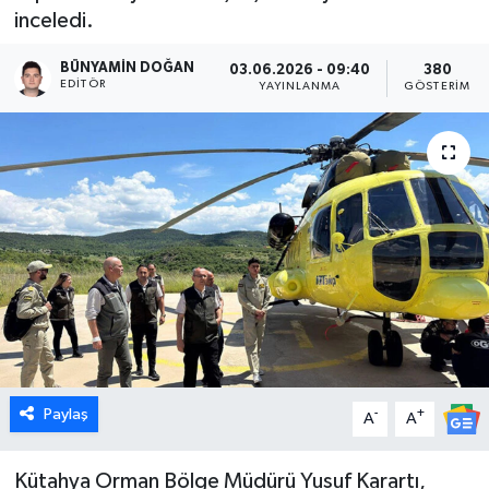
inceledi.
Dünya
BÜNYAMIN DOĞAN
03.06.2026 - 09:40
380
EDITÖR
YAYINLANMA
GÖSTERIM
Eğitim
Ekonomi
Emet
Foto Galeri
Gediz
Genel
Paylaş
-
+
A
A
Gündem
Kütahya Orman Bölge Müdürü Yusuf Karartı,
Hisarcık