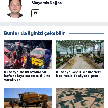
Bünyamin Doğan
Bunlar da ilginizi çekebilir
Kütahya'da iki otomobil
Kütahya Gediz'de modern
kafa kafaya çarpıştı, ölü ve
besi tesisi faaliyete geçti
yaralı var