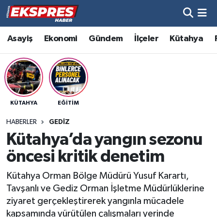
Altıntaş
Hava Durumu
Asayiş
Ekonomi
Gündem
İlçeler
Kütahya
Asayiş
Trafik Durumu
Aslanapa
Süper Lig Puan Durumu ve Fikstür
KÜTAHYA
EĞITIM
Biyografiler
Tüm Manşetler
HABERLER
GEDIZ
Bölge
Son Dakika Haberleri
Kütahya’da yangın sezonu
öncesi kritik denetim
Çavdarhisar
Haber Arşivi
Kütahya Orman Bölge Müdürü Yusuf Karartı,
Domaniç
Tavşanlı ve Gediz Orman İşletme Müdürlüklerine
ziyaret gerçekleştirerek yangınla mücadele
Dumlupınar
kapsamında yürütülen çalışmaları yerinde