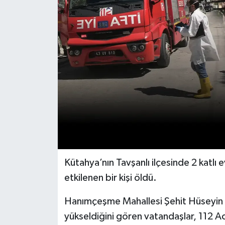
Dünya
Eğitim
Ekonomi
Emet
Foto Galeri
Gediz
Kütahya’nın Tavşanlı ilçesinde 2 kat
Genel
etkilenen bir kişi öldü.
Gündem
Hanımçeşme Mahallesi Şehit Hüseyin T
yükseldiğini gören vatandaşlar, 112 A
Hisarcık