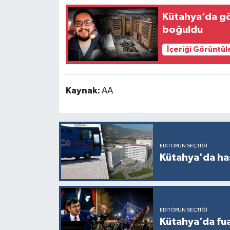
Kütahya’da g
boğuldu
İçeriği Görüntül
Kaynak:
AA
EDITÖRÜN SEÇTIĞI
Kütahya'da ha
EDITÖRÜN SEÇTIĞI
Kütahya’da fuar