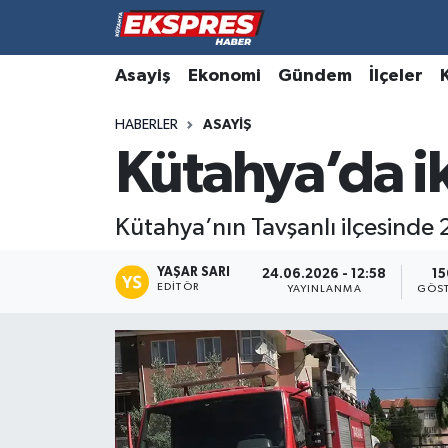
Altıntaş
Hava Durumu
Asayiş
Ekonomi
Gündem
İlçeler
HABERLER
ASAYIŞ
Asayiş
Trafik Durumu
Kütahya’da ik
Aslanapa
Süper Lig Puan Durumu ve Fikstür
Kütahya’nın Tavşanlı ilçesinde
Biyografiler
Tüm Manşetler
YAŞAR SARI
24.06.2026 - 12:58
15
Bölge
Son Dakika Haberleri
EDITÖR
YAYINLANMA
GÖST
Çavdarhisar
Haber Arşivi
Domaniç
Dumlupınar