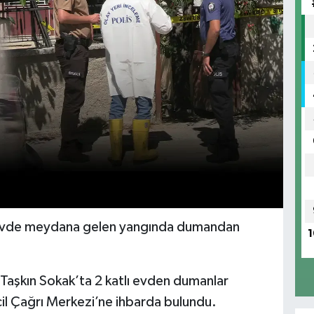
lı evde meydana gelen yangında dumandan
1
aşkın Sokak’ta 2 katlı evden dumanlar
cil Çağrı Merkezi’ne ihbarda bulundu.