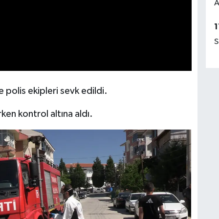
A
1
S
 polis ekipleri sevk edildi.
ken kontrol altına aldı.