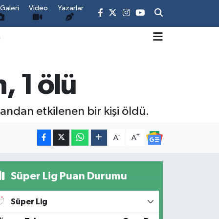
Galeri
Video
Yazarlar
m
, 1 ölü
ndan etkilenen bir kişi öldü.
-
+
A
A
Süper Lig Puan Durumu
Süper Lig