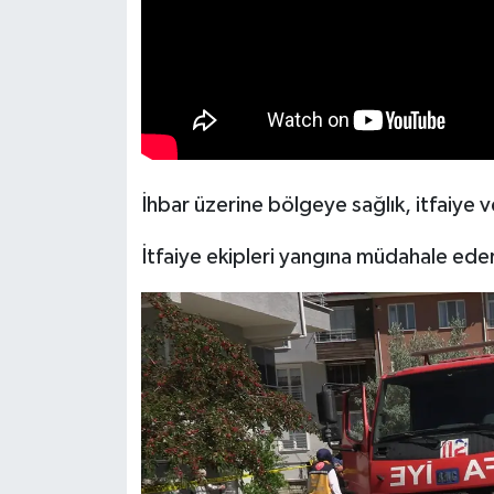
Resmi İlan
Rüya Tabirleri
Sağlık
Şaphane
İhbar üzerine bölgeye sağlık, itfaiye ve
Simav
İtfaiye ekipleri yangına müdahale eder
Siyaset
Spor
Tavşanlı
Teknoloji