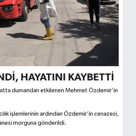
İ, HAYATINI KAYBETTİ
nci katta dumandan etkilenen Mehmet Özdemir’in
cılık işlemlerinin ardından Özdemir’in cenazesi,
anesi morguna gönderildi.