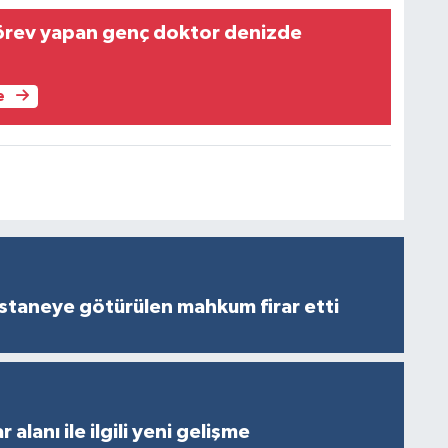
örev yapan genç doktor denizde
e
staneye götürülen mahkum firar etti
 alanı ile ilgili yeni gelişme