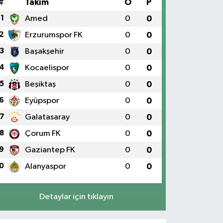
#
Takım
O
P
1
Amed
0
0
2
Erzurumspor FK
0
0
3
Başakşehir
0
0
4
Kocaelispor
0
0
5
Beşiktaş
0
0
6
Eyüpspor
0
0
7
Galatasaray
0
0
8
Çorum FK
0
0
9
Gaziantep FK
0
0
0
Alanyaspor
0
0
Detaylar için tıklayın