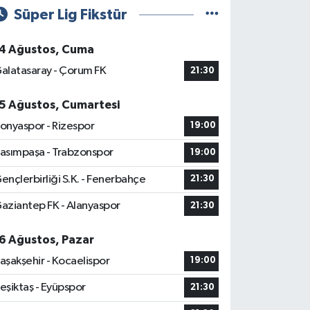
Süper Lig Fikstür
4 Ağustos, Cuma
alatasaray - Çorum FK
21:30
5 Ağustos, Cumartesi
onyaspor - Rizespor
19:00
asımpaşa - Trabzonspor
19:00
ençlerbirliği S.K. - Fenerbahçe
21:30
aziantep FK - Alanyaspor
21:30
6 Ağustos, Pazar
aşakşehir - Kocaelispor
19:00
eşiktaş - Eyüpspor
21:30