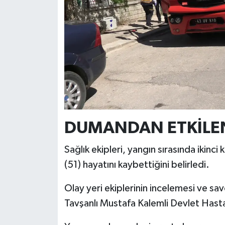
Türkiye
Video Galeri
Yaşam
Yemek Tarifleri
DUMANDAN ETKİLEND
Sağlık ekipleri, yangın sırasında iki
(51) hayatını kaybettiğini belirledi.
Olay yeri ekiplerinin incelemesi ve sav
Tavşanlı Mustafa Kalemli Devlet Hast