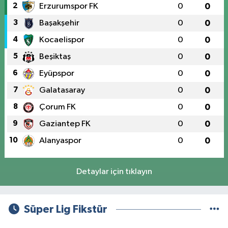
2
Erzurumspor FK
0
0
3
Başakşehir
0
0
4
Kocaelispor
0
0
5
Beşiktaş
0
0
6
Eyüpspor
0
0
7
Galatasaray
0
0
8
Çorum FK
0
0
9
Gaziantep FK
0
0
10
Alanyaspor
0
0
Detaylar için tıklayın
Süper Lig Fikstür