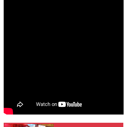
Resmi İlan
Rüya Tabirleri
Sağlık
Şaphane
Simav
Siyaset
Spor
Tavşanlı
Teknoloji