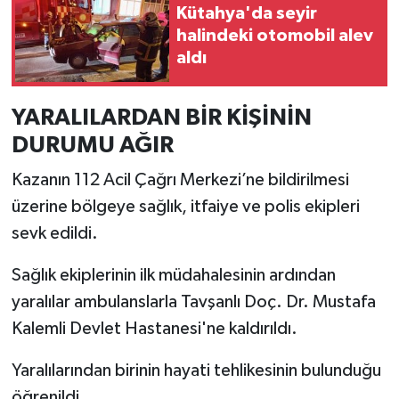
Kütahya'da seyir
Türkiye
halindeki otomobil alev
aldı
Video Galeri
Yaşam
YARALILARDAN BİR KİŞİNİN
DURUMU AĞIR
Yemek Tarifleri
Kazanın 112 Acil Çağrı Merkezi’ne bildirilmesi
üzerine bölgeye sağlık, itfaiye ve polis ekipleri
sevk edildi.
Sağlık ekiplerinin ilk müdahalesinin ardından
yaralılar ambulanslarla Tavşanlı Doç. Dr. Mustafa
Kalemli Devlet Hastanesi'ne kaldırıldı.
Yaralılarından birinin hayati tehlikesinin bulunduğu
öğrenildi.