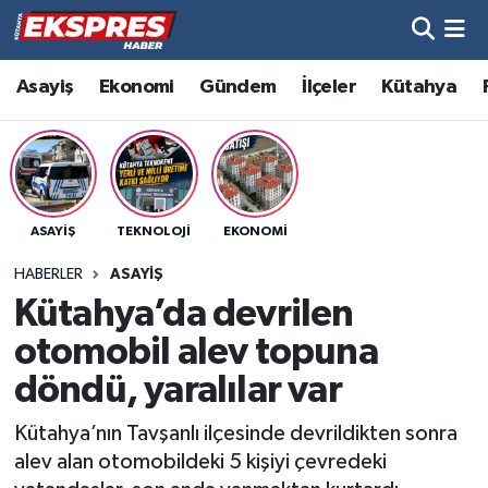
Altıntaş
Hava Durumu
Asayiş
Ekonomi
Gündem
İlçeler
Kütahya
Asayiş
Trafik Durumu
Aslanapa
Süper Lig Puan Durumu ve Fikstür
ASAYIŞ
TEKNOLOJI
EKONOMI
Biyografiler
Tüm Manşetler
HABERLER
ASAYIŞ
Bölge
Son Dakika Haberleri
Kütahya’da devrilen
otomobil alev topuna
Çavdarhisar
Haber Arşivi
döndü, yaralılar var
Domaniç
Kütahya’nın Tavşanlı ilçesinde devrildikten sonra
alev alan otomobildeki 5 kişiyi çevredeki
Dumlupınar