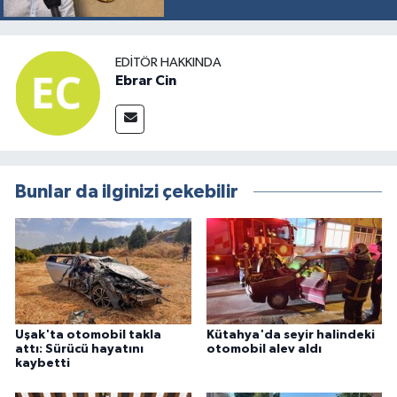
EDITÖR HAKKINDA
Ebrar Cin
Bunlar da ilginizi çekebilir
Uşak'ta otomobil takla
Kütahya'da seyir halindeki
attı: Sürücü hayatını
otomobil alev aldı
kaybetti