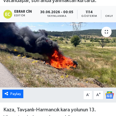
vatandaşlar, son anda yanmaktan kurtardı.
Dünya
EBRAR CIN
30.06.2026 - 00:05
1114
1
EDITÖR
YAYINLANMA
GÖSTERIM
OKUNM
Eğitim
Ekonomi
Emet
Foto Galeri
Gediz
Genel
Paylaş
-
+
A
A
Gündem
Kaza, Tavşanlı-Harmancık kara yolunun 13.
Hisarcık