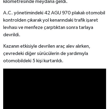
kilometresinde meydana geldi.
İlçeler
A.C. yönetimindeki 42 AGU 970 plakalı otomobil
kontrolden çıkarak yol kenarındaki trafik işaret
Köşe Yazıları
levhası ve menfeze çarptıktan sonra tarlaya
devrildi.
Kültür Sanat
Kazanın etkisiyle devrilen araç alev alırken,
Kütahya
çevredeki diğer sürücülerin de yardımıyla
otomobildeki 5 kişi kurtarıldı.
Magazin
Otomobil
Pazarlar
Politika