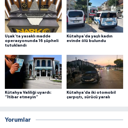
Uşak'ta yasaklı madde
Kütahya’da yaşlı kadın
operasyonunda 16 şüpheli
evinde ölü bulundu
tutuklandı
Kütahya Valiliği uyardı:
Kütahya’da iki otomobil
“İtibar etmeyin”
çarpıştı, sürücü yaralı
Yorumlar