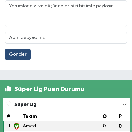
Gönder
Süper Lig Puan Durumu
Süper Lig
#
Takım
O
P
1
Amed
0
0