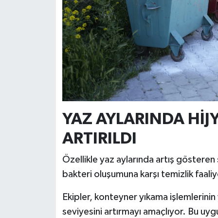
Resmi İlan
Rüya Tabirleri
Sağlık
Şaphane
Simav
YAZ AYLARINDA HİJ
Siyaset
ARTIRILDI
Spor
Özellikle yaz aylarında artış gösteren s
bakteri oluşumuna karşı temizlik faaliy
Tavşanlı
Ekipler, konteyner yıkama işlemlerinin 
Teknoloji
seviyesini artırmayı amaçlıyor. Bu uy