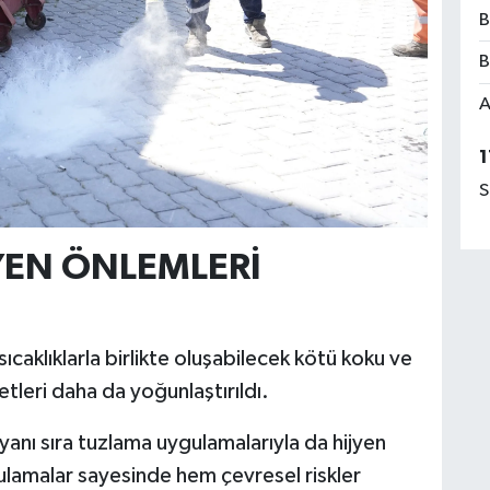
B
B
A
1
S
YEN ÖNLEMLERİ
ıcaklıklarla birlikte oluşabilecek kötü koku ve
etleri daha da yoğunlaştırıldı.
yanı sıra tuzlama uygulamalarıyla da hijyen
gulamalar sayesinde hem çevresel riskler