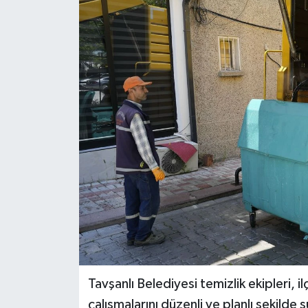
Dünya
Eğitim
Ekonomi
Emet
Foto Galeri
Gediz
Genel
Gündem
Tavşanlı Belediyesi temizlik ekipleri, 
çalışmalarını düzenli ve planlı şekilde 
Hisarcık