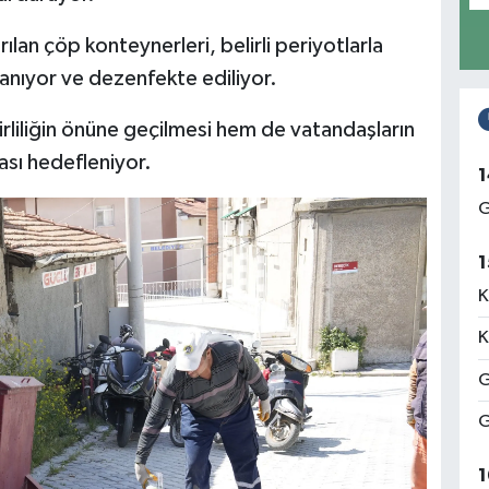
rılan çöp konteynerleri, belirli periyotlarla
kanıyor ve dezenfekte ediliyor.
irliliğin önüne geçilmesi hem de vatandaşların
ası hedefleniyor.
1
G
1
K
K
G
G
1