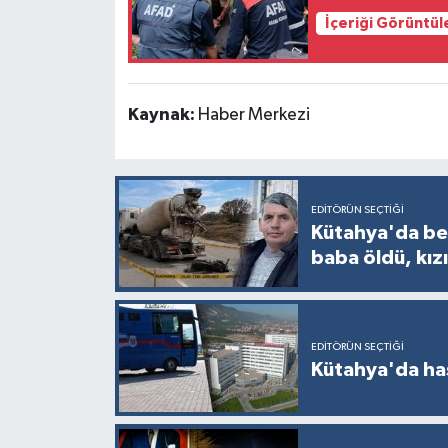
İçeriği Görüntül
Kaynak:
Haber Merkezi
EDITÖRÜN SEÇTIĞI
Kütahya'da bet
baba öldü, kızı
EDITÖRÜN SEÇTIĞI
Kütahya'da ha