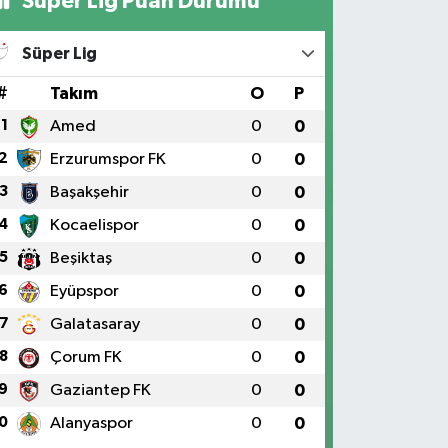
Süper Lig Puan Durumu
Süper Lig
#
Takım
O
P
1
Amed
0
0
2
Erzurumspor FK
0
0
3
Başakşehir
0
0
4
Kocaelispor
0
0
5
Beşiktaş
0
0
6
Eyüpspor
0
0
7
Galatasaray
0
0
8
Çorum FK
0
0
9
Gaziantep FK
0
0
0
Alanyaspor
0
0