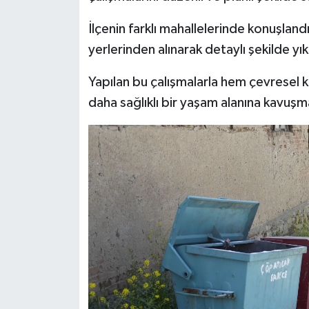
İlçenin farklı mahallelerinde konuşlandı
İlçeler
yerlerinden alınarak detaylı şekilde yı
Köşe Yazıları
Yapılan bu çalışmalarla hem çevresel k
daha sağlıklı bir yaşam alanına kavuşm
Kültür Sanat
Kütahya
Magazin
Otomobil
Pazarlar
Politika