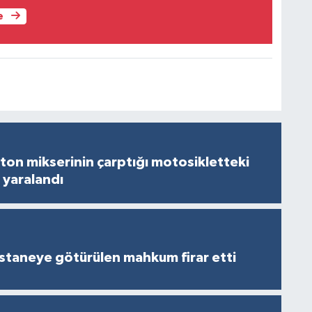
e
on mikserinin çarptığı motosikletteki
 yaralandı
staneye götürülen mahkum firar etti