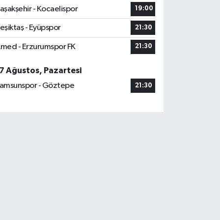
aşakşehir - Kocaelispor
19:00
eşiktaş - Eyüpspor
21:30
med - Erzurumspor FK
21:30
7 Ağustos, Pazartesi
amsunspor - Göztepe
21:30