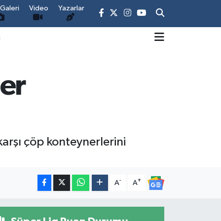
Galeri
Video
Yazarlar
m
er
karşı çöp konteynerlerini
-
+
A
A