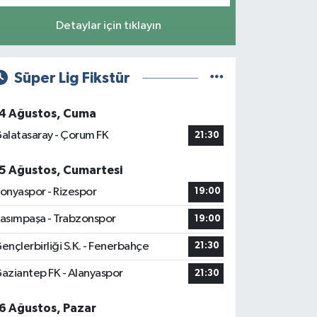
Detaylar için tıklayın
Süper Lig Fikstür
4 Ağustos, Cuma
alatasaray - Çorum FK
21:30
5 Ağustos, Cumartesi
onyaspor - Rizespor
19:00
asımpaşa - Trabzonspor
19:00
ençlerbirliği S.K. - Fenerbahçe
21:30
aziantep FK - Alanyaspor
21:30
6 Ağustos, Pazar