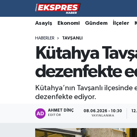
Altıntaş
Hava Durumu
Asayiş
Ekonomi
Gündem
İlçeler
HABERLER
TAVŞANLI
Asayiş
Trafik Durumu
Kütahya Tavş
Aslanapa
Süper Lig Puan Durumu ve Fikstür
dezenfekte ed
Biyografiler
Tüm Manşetler
Bölge
Son Dakika Haberleri
Kütahya’nın Tavşanlı ilçesinde e
dezenfekte ediyor.
Çavdarhisar
Haber Arşivi
AHMET DINÇ
08.06.2026 - 10:30
12
EDITÖR
Domaniç
YAYINLANMA
Dumlupınar