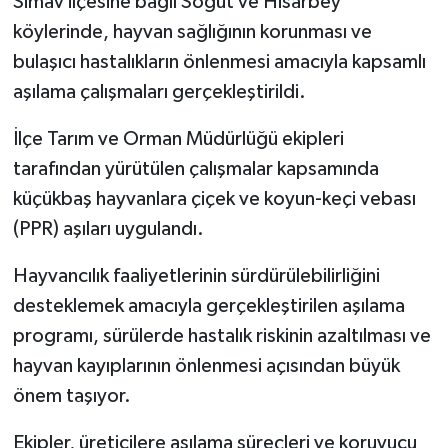
Simav ilçesine bağlı Söğüt ve Hisarbey
köylerinde, hayvan sağlığının korunması ve
İlçeler
bulaşıcı hastalıkların önlenmesi amacıyla kapsamlı
aşılama çalışmaları gerçekleştirildi.
Köşe Yazıları
İlçe Tarım ve Orman Müdürlüğü ekipleri
Kültür Sanat
tarafından yürütülen çalışmalar kapsamında
küçükbaş hayvanlara çiçek ve koyun-keçi vebası
Kütahya
(PPR) aşıları uygulandı.
Magazin
Hayvancılık faaliyetlerinin sürdürülebilirliğini
Otomobil
desteklemek amacıyla gerçekleştirilen aşılama
programı, sürülerde hastalık riskinin azaltılması ve
Pazarlar
hayvan kayıplarının önlenmesi açısından büyük
önem taşıyor.
Politika
Ekipler, üreticilere aşılama süreçleri ve koruyucu