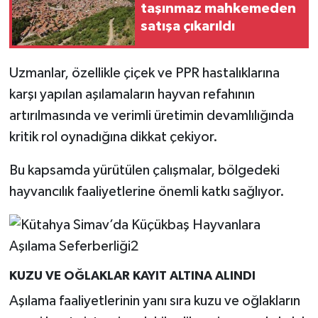
taşınmaz mahkemeden
Türkiye
satışa çıkarıldı
Video Galeri
Uzmanlar, özellikle çiçek ve PPR hastalıklarına
Yaşam
karşı yapılan aşılamaların hayvan refahının
artırılmasında ve verimli üretimin devamlılığında
Yemek Tarifleri
kritik rol oynadığına dikkat çekiyor.
Bu kapsamda yürütülen çalışmalar, bölgedeki
hayvancılık faaliyetlerine önemli katkı sağlıyor.
KUZU VE OĞLAKLAR KAYIT ALTINA ALINDI
Aşılama faaliyetlerinin yanı sıra kuzu ve oğlakların