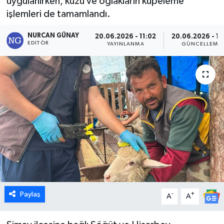
uygulanırken, kuzu ve oğlakların küpeleme
işlemleri de tamamlandı.
Dünya
NURCAN GÜNAY
20.06.2026 - 11:02
20.06.2026 - 11
Eğitim
EDITÖR
YAYINLANMA
GÜNCELLEME
Ekonomi
Emet
Foto Galeri
Gediz
Genel
Paylaş
-
+
Gündem
A
A
Hisarcık