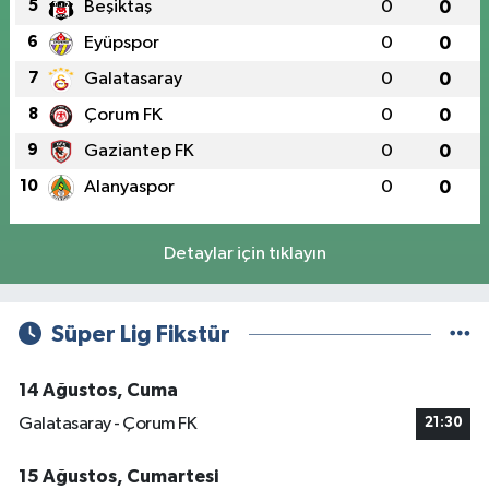
5
Beşiktaş
0
0
6
Eyüpspor
0
0
7
Galatasaray
0
0
8
Çorum FK
0
0
9
Gaziantep FK
0
0
10
Alanyaspor
0
0
Detaylar için tıklayın
Süper Lig Fikstür
14 Ağustos, Cuma
Galatasaray - Çorum FK
21:30
15 Ağustos, Cumartesi