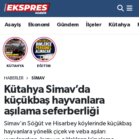
Altıntaş
Hava Durumu
Asayiş
Ekonomi
Gündem
İlçeler
Kütahya
Asayiş
Trafik Durumu
Aslanapa
Süper Lig Puan Durumu ve Fikstür
KÜTAHYA
EĞITIM
Biyografiler
Tüm Manşetler
HABERLER
SIMAV
Bölge
Son Dakika Haberleri
Kütahya Simav’da
küçükbaş hayvanlara
Çavdarhisar
Haber Arşivi
aşılama seferberliği
Domaniç
Simav’ın Söğüt ve Hisarbey köylerinde küçükbaş
hayvanlara yönelik çiçek ve veba aşıları
Dumlupınar