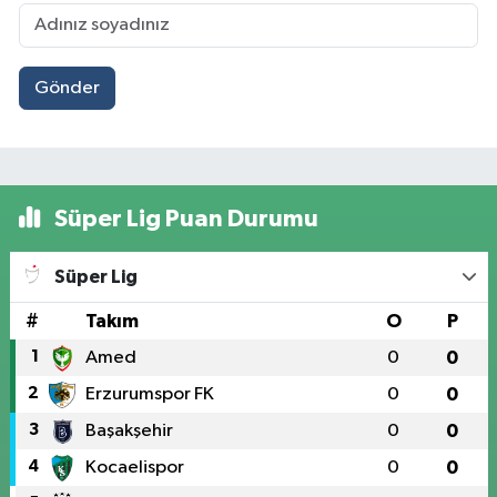
Gönder
Süper Lig Puan Durumu
Süper Lig
#
Takım
O
P
1
Amed
0
0
2
Erzurumspor FK
0
0
3
Başakşehir
0
0
4
Kocaelispor
0
0