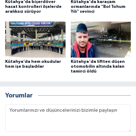
Kütahya'da biçerdöver
Kütahya'da karaçam
hasat kontrolleri ilçelerde
ormanlarında "Bol Tohum
aralıksız sürüyor
Yılı" sevinci
Kütahya’da hem okudular
Kütahya'da liftten düşen
hem işe başladılar
otomobilin altında kalan
tamirci öldü
Yorumlar