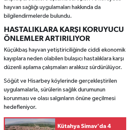
Resmi İlan
hayvan sağlığı uygulamaları hakkında da
bilgilendirmelerde bulundu.
Rüya Tabirleri
HASTALIKLARA KARŞI KORUYUCU
Sağlık
ÖNLEMLER ARTIRILIYOR
Şaphane
Küçükbaş hayvan yetiştiriciliğinde ciddi ekonomik
kayıplara neden olabilen bulaşıcı hastalıklara karşı
Simav
düzenli aşılama çalışmaları aralıksız sürdürülüyor.
Siyaset
Söğüt ve Hisarbey köylerinde gerçekleştirilen
uygulamalarla, sürülerin sağlık durumunun
Spor
korunması ve olası salgınların önüne geçilmesi
Tavşanlı
hedefleniyor.
Teknoloji
Kütahya Simav'da 4