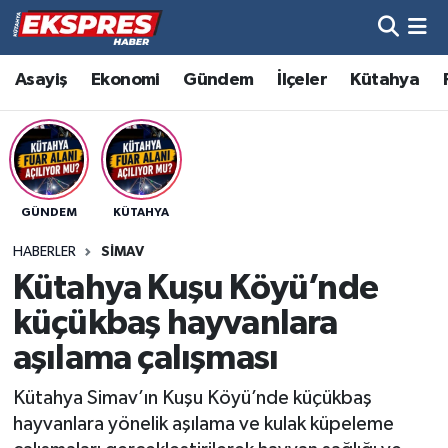
Altıntaş
Hava Durumu
Asayiş
Ekonomi
Gündem
İlçeler
Kütahya
Asayiş
Trafik Durumu
Aslanapa
Süper Lig Puan Durumu ve Fikstür
GÜNDEM
KÜTAHYA
Biyografiler
Tüm Manşetler
HABERLER
SIMAV
Bölge
Son Dakika Haberleri
Kütahya Kuşu Köyü’nde
küçükbaş hayvanlara
Çavdarhisar
Haber Arşivi
aşılama çalışması
Domaniç
Kütahya Simav’ın Kuşu Köyü’nde küçükbaş
hayvanlara yönelik aşılama ve kulak küpeleme
Dumlupınar