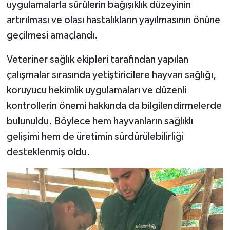
uygulamalarla sürülerin bağışıklık düzeyinin
Türkiye
artırılması ve olası hastalıkların yayılmasının önüne
geçilmesi amaçlandı.
Video Galeri
Veteriner sağlık ekipleri tarafından yapılan
Yaşam
çalışmalar sırasında yetiştiricilere hayvan sağlığı,
Yemek Tarifleri
koruyucu hekimlik uygulamaları ve düzenli
kontrollerin önemi hakkında da bilgilendirmelerde
bulunuldu. Böylece hem hayvanların sağlıklı
gelişimi hem de üretimin sürdürülebilirliği
desteklenmiş oldu.