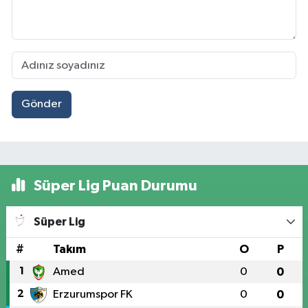
Gönder
Süper Lig Puan Durumu
Süper Lig
#
Takım
O
P
1
Amed
0
0
2
Erzurumspor FK
0
0