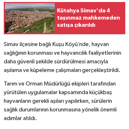
Kütahya Simav'da 4
İlçeler
taşınmaz mahkemeden
satışa çıkarıldı
Köşe Yazıları
Kültür Sanat
Simav ilçesine bağlı Kuşu Köyü’nde, hayvan
sağlığının korunması ve hayvancılık faaliyetlerinin
Kütahya
daha güvenli şekilde sürdürülmesi amacıyla
aşılama ve küpeleme çalışmaları gerçekleştirildi.
Magazin
Tarım ve Orman Müdürlüğü ekipleri tarafından
Otomobil
yürütülen uygulamalar kapsamında küçükbaş
hayvanların gerekli aşıları yapılırken, sürülerin
Pazarlar
sağlık durumlarının korunmasına yönelik önemli
Politika
adımlar atıldı.