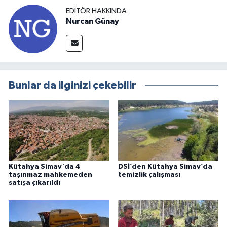
EDITÖR HAKKINDA
Nurcan Günay
Bunlar da ilginizi çekebilir
Kütahya Simav'da 4
DSİ’den Kütahya Simav’da
taşınmaz mahkemeden
temizlik çalışması
satışa çıkarıldı