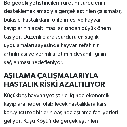
Resmi İlan
Bölgedeki yetiştiricilerin üretim süreçlerini
desteklemek amacıyla gerçekleştirilen çalışmalar,
Rüya Tabirleri
bulaşıcı hastalıkların önlenmesi ve hayvan
kayıplarının azaltılması açısından büyük önem
Sağlık
taşıyor. Düzenli olarak sürdürülen sağlık
uygulamaları sayesinde hayvan refahının
Şaphane
artırılması ve verimli üretimin devamlılığının
Simav
sağlanması hedefleniyor.
Siyaset
AŞILAMA ÇALIŞMALARIYLA
HASTALIK RİSKİ AZALTILIYOR
Spor
Küçükbaş hayvan yetiştiriciliğinde ekonomik
Tavşanlı
kayıplara neden olabilecek hastalıklara karşı
koruyucu tedbirlerin başında aşılama faaliyetleri
Teknoloji
geliyor. Kuşu Köyü’nde gerçekleştirilen