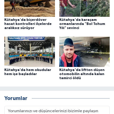
Kütahya'da biçerdöver
Kütahya'da karaçam
hasat kontrolleri ilçelerde
ormanlarında "Bol Tohum
aralıksız sürüyor
Yılı" sevinci
Kütahya’da hem okudular
Kütahya'da liftten düşen
hem işe başladılar
otomobilin altında kalan
tamirci öldü
Yorumlar