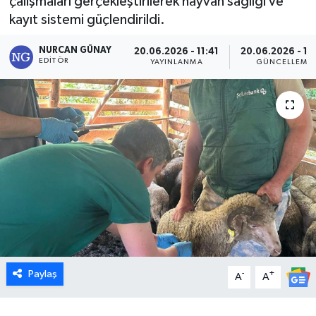
çalışmaları gerçekleştirilerek hayvan sağlığı ve
kayıt sistemi güçlendirildi.
Dünya
NURCAN GÜNAY
20.06.2026 - 11:41
20.06.2026 - 12
Eğitim
EDITÖR
YAYINLANMA
GÜNCELLEME
Ekonomi
Emet
Foto Galeri
Gediz
Genel
Paylaş
-
+
Gündem
A
A
Hisarcık