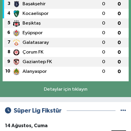
3
Başakşehir
0
0
4
Kocaelispor
0
0
5
Beşiktaş
0
0
6
Eyüpspor
0
0
7
Galatasaray
0
0
8
Çorum FK
0
0
9
Gaziantep FK
0
0
10
Alanyaspor
0
0
Detaylar için tıklayın
Süper Lig Fikstür
14 Ağustos, Cuma