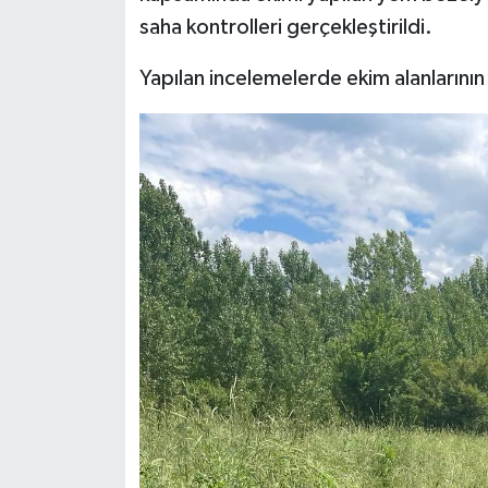
saha kontrolleri gerçekleştirildi.
İlçeler
Yapılan incelemelerde ekim alanlarının
Köşe Yazıları
Kültür Sanat
Kütahya
Magazin
Otomobil
Pazarlar
Politika