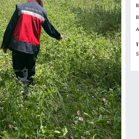
B
B
A
1
S