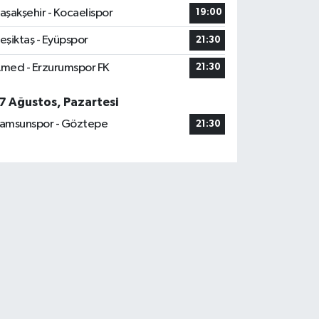
aşakşehir - Kocaelispor
19:00
eşiktaş - Eyüpspor
21:30
med - Erzurumspor FK
21:30
7 Ağustos, Pazartesi
amsunspor - Göztepe
21:30