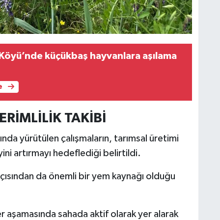
Köyü’nde küçükbaş hayvanlara aşılama
e
ERİMLİLİK TAKİBİ
nda yürütülen çalışmaların, tarımsal üretimi
ini artırmayı hedeflediği belirtildi.
açısından da önemli bir yem kaynağı olduğu
er aşamasında sahada aktif olarak yer alarak