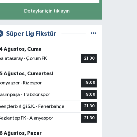
Detaylar için tıklayın
Süper Lig Fikstür
4 Ağustos, Cuma
alatasaray - Çorum FK
21:30
5 Ağustos, Cumartesi
onyaspor - Rizespor
19:00
asımpaşa - Trabzonspor
19:00
ençlerbirliği S.K. - Fenerbahçe
21:30
aziantep FK - Alanyaspor
21:30
6 Ağustos, Pazar