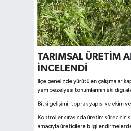
Türkiye
Video Galeri
Yaşam
Yemek Tarifleri
TARIMSAL ÜRETİM A
İNCELENDİ
İlçe genelinde yürütülen çalışmalar k
yem bezelyesi tohumlarının ekildiği ala
Bitki gelişimi, toprak yapısı ve ekim ve
Kontroller sırasında üretim sürecinin sağ
amacıyla üreticilere bilgilendirmelerd