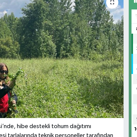
i’nde, hibe destekli tohum dağıtımı
1
i tarlalarında teknik personeller tarafından