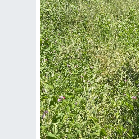
Resmi İlan
Rüya Tabirleri
Sağlık
Şaphane
Simav
Siyaset
Spor
Tavşanlı
Teknoloji