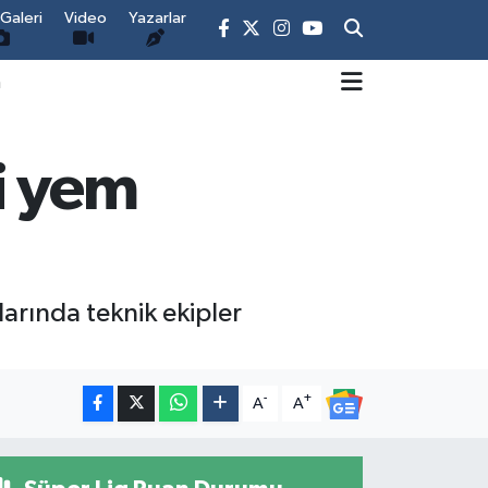
Galeri
Video
Yazarlar
m
i yem
arında teknik ekipler
-
+
A
A