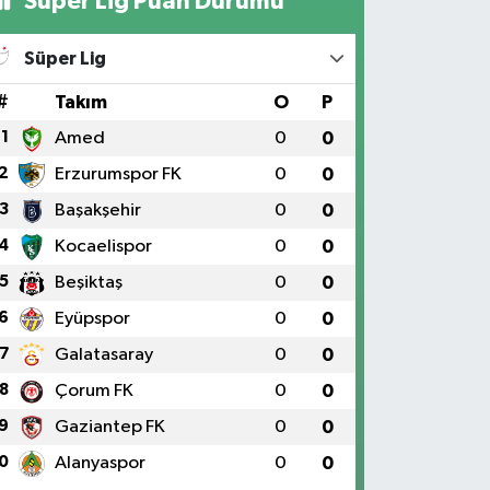
Süper Lig Puan Durumu
Süper Lig
#
Takım
O
P
1
Amed
0
0
2
Erzurumspor FK
0
0
3
Başakşehir
0
0
4
Kocaelispor
0
0
5
Beşiktaş
0
0
6
Eyüpspor
0
0
7
Galatasaray
0
0
8
Çorum FK
0
0
9
Gaziantep FK
0
0
0
Alanyaspor
0
0