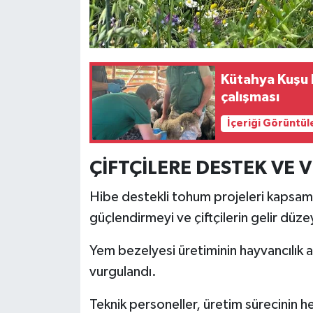
Kütahya Kuşu 
çalışması
İçeriği Görüntül
ÇİFTÇİLERE DESTEK VE V
Hibe destekli tohum projeleri kapsamı
güçlendirmeyi ve çiftçilerin gelir düzey
Yem bezelyesi üretiminin hayvancılık 
vurgulandı.
Teknik personeller, üretim sürecinin h