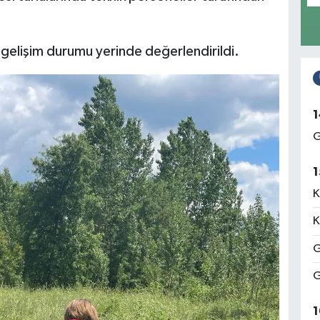
 gelişim durumu yerinde değerlendirildi.
1
G
1
K
K
G
G
1