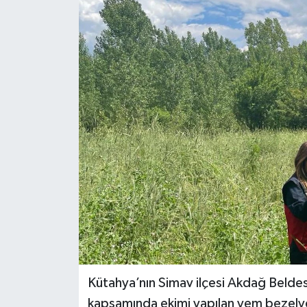
Dünya
Eğitim
Ekonomi
Emet
Foto Galeri
Gediz
Genel
Gündem
Kütahya’nın Simav ilçesi Akdağ Beldes
kapsamında ekimi yapılan yem bezelyes
Hisarcık