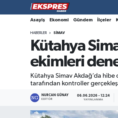
Altıntaş
Hava Durumu
Asayiş
Ekonomi
Gündem
İlçeler
HABERLER
SIMAV
Asayiş
Trafik Durumu
Kütahya Sima
Aslanapa
Süper Lig Puan Durumu ve Fikstür
ekimleri den
Biyografiler
Tüm Manşetler
Bölge
Son Dakika Haberleri
Kütahya Simav Akdağ’da hibe de
tarafından kontroller gerçekleşti
Çavdarhisar
Haber Arşivi
NURCAN GÜNAY
06.06.2026 - 12:24
EDITÖR
Domaniç
YAYINLANMA
Dumlupınar