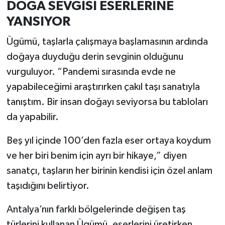
DOĞA SEVGİSİ ESERLERİNE
Türkiye
YANSIYOR
Video Galeri
Ügümü, taşlarla çalışmaya başlamasının ardında
doğaya duyduğu derin sevginin olduğunu
Yaşam
vurguluyor. “Pandemi sırasında evde ne
Yemek Tarifleri
yapabileceğimi araştırırken çakıl taşı sanatıyla
tanıştım. Bir insan doğayı seviyorsa bu tabloları
da yapabilir.
Beş yıl içinde 100’den fazla eser ortaya koydum
ve her biri benim için ayrı bir hikaye,” diyen
sanatçı, taşların her birinin kendisi için özel anlam
taşıdığını belirtiyor.
Antalya’nın farklı bölgelerinde değişen taş
türlerini kullanan Ügümü, eserlerini üretirken