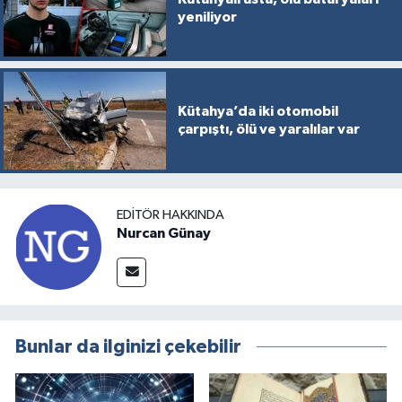
yeniliyor
Kütahya’da iki otomobil
çarpıştı, ölü ve yaralılar var
EDITÖR HAKKINDA
Nurcan Günay
Bunlar da ilginizi çekebilir