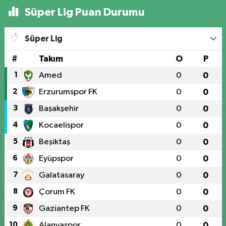
Süper Lig Puan Durumu
Süper Lig
#
Takım
O
P
1
Amed
0
0
2
Erzurumspor FK
0
0
3
Başakşehir
0
0
4
Kocaelispor
0
0
5
Beşiktaş
0
0
6
Eyüpspor
0
0
7
Galatasaray
0
0
8
Çorum FK
0
0
9
Gaziantep FK
0
0
10
Alanyaspor
0
0