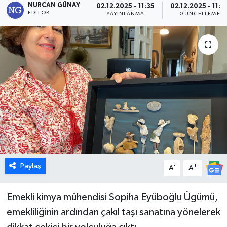
NURCAN GÜNAY
02.12.2025 - 11:35
02.12.2025 - 11:3
EDITÖR
YAYINLANMA
GÜNCELLEME
Dünya
Eğitim
Ekonomi
Emet
Foto Galeri
Gediz
Paylaş
-
+
A
A
Genel
Emekli kimya mühendisi Sopiha Eyüboğlu Ügümü,
Gündem
emekliliğinin ardından çakıl taşı sanatına yönelerek
Hisarcık