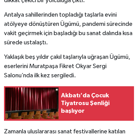
dikkat çekici bir yolculuğa çıktı.
Antalya sahillerinden topladığı taşlarla evini
İlçeler
atölyeye dönüştüren Ügümü, pandemi sürecinde
Köşe Yazıları
vakit geçirmek için başladığı bu sanat dalında kısa
sürede ustalaştı.
Kültür Sanat
Yaklaşık beş yıldır çakıl taşlarıyla uğraşan Ügümü,
Kütahya
eserlerini Muratpaşa Fikret Okyar Sergi
Salonu’nda ilk kez sergiledi.
Magazin
Otomobil
Akbatı'da Çocuk
Tiyatrosu Şenliği
Pazarlar
başlıyor
Politika
Zamanla uluslararası sanat festivallerine katılan