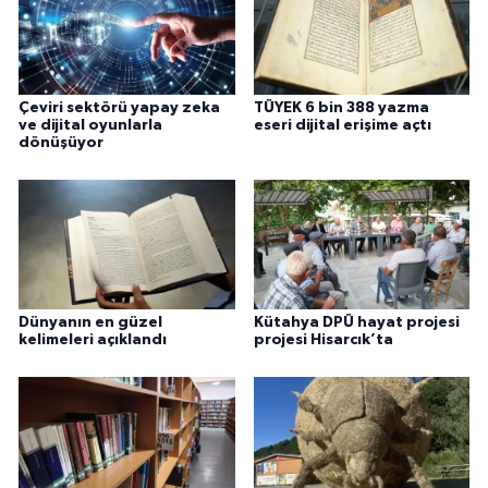
Çeviri sektörü yapay zeka
TÜYEK 6 bin 388 yazma
ve dijital oyunlarla
eseri dijital erişime açtı
dönüşüyor
Dünyanın en güzel
Kütahya DPÜ hayat projesi
kelimeleri açıklandı
projesi Hisarcık’ta