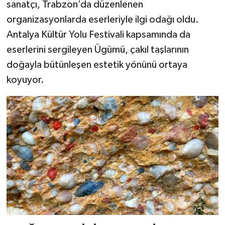
Resmi İlan
sanatçı, Trabzon’da düzenlenen
organizasyonlarda eserleriyle ilgi odağı oldu.
Rüya Tabirleri
Antalya Kültür Yolu Festivali kapsamında da
eserlerini sergileyen Ügümü, çakıl taşlarının
Sağlık
doğayla bütünleşen estetik yönünü ortaya
koyuyor.
Şaphane
Simav
Siyaset
Spor
Tavşanlı
Teknoloji