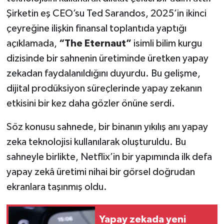
Şirketin eş CEO’su Ted Sarandos, 2025’in ikinci
İlçeler
çeyreğine ilişkin finansal toplantıda yaptığı
açıklamada,
“The Eternaut”
isimli bilim kurgu
Köşe Yazıları
dizisinde bir sahnenin üretiminde üretken yapay
zekadan faydalanıldığını duyurdu. Bu gelişme,
Kültür Sanat
dijital prodüksiyon süreçlerinde yapay zekanın
Kütahya
etkisini bir kez daha gözler önüne serdi.
Magazin
Söz konusu sahnede, bir binanın yıkılış anı yapay
zeka teknolojisi kullanılarak oluşturuldu. Bu
Otomobil
sahneyle birlikte, Netflix’in bir yapımında ilk defa
yapay zekâ üretimi nihai bir görsel doğrudan
Pazarlar
ekranlara taşınmış oldu.
Politika
Yapay zekada yeni