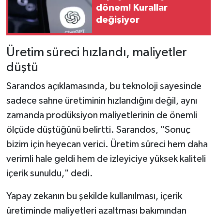
Resmi İlan
dönem! Kurallar
değişiyor
Rüya Tabirleri
Üretim süreci hızlandı, maliyetler
Sağlık
düştü
Şaphane
Sarandos açıklamasında, bu teknoloji sayesinde
sadece sahne üretiminin hızlandığını değil, aynı
Simav
zamanda prodüksiyon maliyetlerinin de önemli
Siyaset
ölçüde düştüğünü belirtti. Sarandos, "Sonuç
bizim için heyecan verici. Üretim süreci hem daha
Spor
verimli hale geldi hem de izleyiciye yüksek kaliteli
içerik sunuldu," dedi.
Tavşanlı
Yapay zekanın bu şekilde kullanılması, içerik
Teknoloji
üretiminde maliyetleri azaltması bakımından