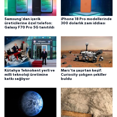
Samsung’dan içerik
iPhone 18 Pro modellerinde
üreticilerine özel telefon:
300 dolarlık zam iddiası
Galaxy F70 Pro 5G tanıtıldı
Kütahya Teknokent yerli ve
Mars'ta şaşırtan keşif:
milli teknoloji üretimine
Curiosity çokgen şekiller
katkı sağlıyor
buldu