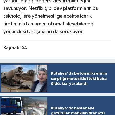
yaratıcı emeği değersizleştirebileceğini
savunuyor. Netflix gibi dev platformların bu
teknolojilere yönelmesi, gelecekte içerik
üretiminin tamamen otomatikleşebileceği
yönündeki tartışmaları da körüklüyor.
Kaynak:
AA
Kütahya'da beton mikserinin
çarptığı motosikletteki baba
öldü, kızı yaralandı
Kütahya'da hastaneye
götürülen mahkum firar etti