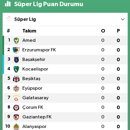
Süper Lig Puan Durumu
Süper Lig
#
Takım
O
P
1
Amed
0
0
2
Erzurumspor FK
0
0
3
Başakşehir
0
0
4
Kocaelispor
0
0
5
Beşiktaş
0
0
6
Eyüpspor
0
0
7
Galatasaray
0
0
8
Çorum FK
0
0
9
Gaziantep FK
0
0
10
Alanyaspor
0
0