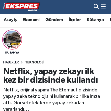
Altıntaş
Hava Durumu
Asayiş
Ekonomi
Gündem
İlçeler
Kütahya
Asayiş
Trafik Durumu
Aslanapa
Süper Lig Puan Durumu ve Fikstür
KÜTAHYA
Biyografiler
Tüm Manşetler
HABERLER
TEKNOLOJI
Bölge
Son Dakika Haberleri
Netflix, yapay zekayı ilk
kez bir dizisinde kullandı
Çavdarhisar
Haber Arşivi
Netflix, orijinal yapımı The Eternaut dizisinde
Domaniç
yapay zeka teknolojisini kullanarak bir ilke imza
attı. Görsel efektlerde yapay zekadan
Dumlupınar
yararlandı...