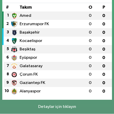
#
Takım
O
P
1
Amed
0
0
2
Erzurumspor FK
0
0
3
Başakşehir
0
0
4
Kocaelispor
0
0
5
Beşiktaş
0
0
6
Eyüpspor
0
0
7
Galatasaray
0
0
8
Çorum FK
0
0
9
Gaziantep FK
0
0
10
Alanyaspor
0
0
Detaylar için tıklayın