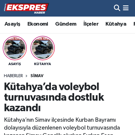
Altıntaş
Hava Durumu
Asayiş
Ekonomi
Gündem
İlçeler
Kütahya
Asayiş
Trafik Durumu
Aslanapa
Süper Lig Puan Durumu ve Fikstür
ASAYIŞ
KÜTAHYA
Biyografiler
Tüm Manşetler
HABERLER
SIMAV
Bölge
Son Dakika Haberleri
Kütahya’da voleybol
turnuvasında dostluk
Çavdarhisar
Haber Arşivi
kazandı
Domaniç
Kütahya’nın Simav ilçesinde Kurban Bayramı
dolayısıyla düzenlenen voleybol turnuvasında
Dumlupınar