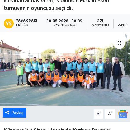
kazanan Simav Gençlik olurken Furkan Esen
turnuvanın oyuncusu seçildi.
Dünya
YAŞAR SARI
30.05.2026 - 10:39
371
Eğitim
EDITÖR
YAYINLANMA
GÖSTERIM
OKUNM
Ekonomi
Emet
Foto Galeri
Gediz
Genel
Paylaş
-
+
Gündem
A
A
Hisarcık