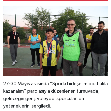
Resmi İlan
Rüya Tabirleri
Sağlık
Şaphane
Simav
Siyaset
Spor
27-30 Mayıs arasında “Sporla birleşelim dostlukla
Tavşanlı
kazanalım” parolasıyla düzenlenen turnuvada,
geleceğin genç voleybol sporcuları da
Teknoloji
yeteneklerini sergiledi.