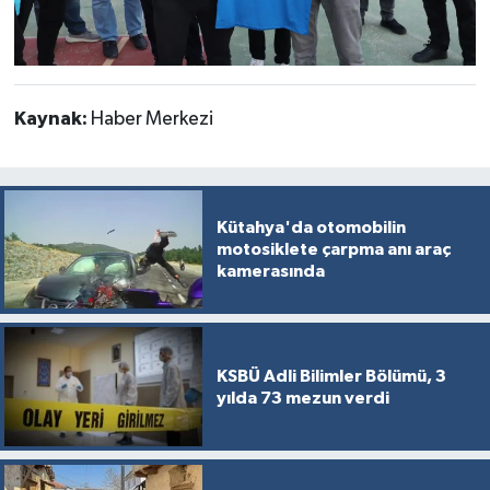
Kaynak:
Haber Merkezi
Kütahya'da otomobilin
motosiklete çarpma anı araç
kamerasında
KSBÜ Adli Bilimler Bölümü, 3
yılda 73 mezun verdi