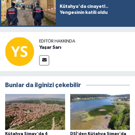
Kütahya'da cinayet!..
Yengesinin katili oldu
EDITÖR HAKKINDA
Yaşar Sarı
Bunlar da ilginizi çekebilir
Kütahya Simav'da 4
DSİ’den Kütahya Simav’da