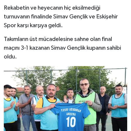
Türkiye
Rekabetin ve heyecanın hiç eksilmediği
turnuvanın finalinde Simav Gençlik ve Eskişehir
Video Galeri
Spor karşı karşıya geldi.
Yaşam
Takımların üst mücadelesine sahne olan final
maçını 3-1 kazanan Simav Gençlik kupanın sahibi
Yemek Tarifleri
oldu.