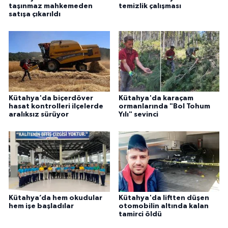
taşınmaz mahkemeden
temizlik çalışması
satışa çıkarıldı
Kütahya'da biçerdöver
Kütahya'da karaçam
hasat kontrolleri ilçelerde
ormanlarında "Bol Tohum
aralıksız sürüyor
Yılı" sevinci
Kütahya’da hem okudular
Kütahya'da liftten düşen
hem işe başladılar
otomobilin altında kalan
tamirci öldü