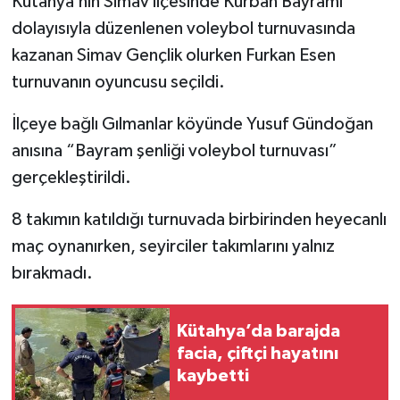
Kütahya’nın Simav ilçesinde Kurban Bayramı
dolayısıyla düzenlenen voleybol turnuvasında
İlçeler
kazanan Simav Gençlik olurken Furkan Esen
turnuvanın oyuncusu seçildi.
Köşe Yazıları
İlçeye bağlı Gılmanlar köyünde Yusuf Gündoğan
Kültür Sanat
anısına “Bayram şenliği voleybol turnuvası”
gerçekleştirildi.
Kütahya
8 takımın katıldığı turnuvada birbirinden heyecanlı
Magazin
maç oynanırken, seyirciler takımlarını yalnız
Otomobil
bırakmadı.
Pazarlar
Kütahya’da barajda
facia, çiftçi hayatını
Politika
kaybetti