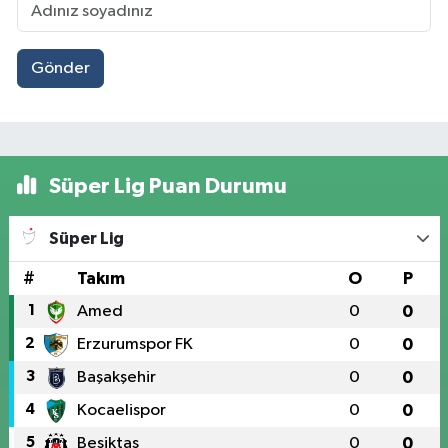
Gönder
Süper Lig Puan Durumu
Süper Lig
#
Takım
O
P
1
Amed
0
0
2
Erzurumspor FK
0
0
3
Başakşehir
0
0
4
Kocaelispor
0
0
5
Beşiktaş
0
0