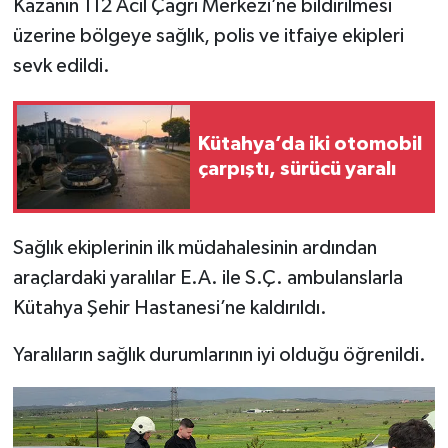
Kazanın 112 Acil Çağrı Merkezi’ne bildirilmesi
Türkiye
üzerine bölgeye sağlık, polis ve itfaiye ekipleri
sevk edildi.
Video Galeri
Yaşam
Kütahya’da iki otomobil
çarpıştı, sürücü yaralı
Yemek Tarifleri
Sağlık ekiplerinin ilk müdahalesinin ardından
araçlardaki yaralılar E.A. ile S.Ç. ambulanslarla
Kütahya Şehir Hastanesi’ne kaldırıldı.
Yaralıların sağlık durumlarının iyi olduğu öğrenildi.