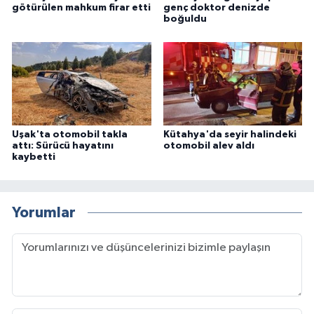
götürülen mahkum firar etti
genç doktor denizde
boğuldu
Uşak'ta otomobil takla
Kütahya'da seyir halindeki
attı: Sürücü hayatını
otomobil alev aldı
kaybetti
Yorumlar