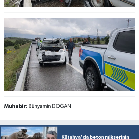
Muhabir:
Bünyamin DOĞAN
Kütahya'da beton mikserinin