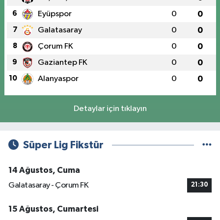
6
Eyüpspor
0
0
7
Galatasaray
0
0
8
Çorum FK
0
0
9
Gaziantep FK
0
0
10
Alanyaspor
0
0
Detaylar için tıklayın
Süper Lig Fikstür
14 Ağustos, Cuma
Galatasaray - Çorum FK
21:30
15 Ağustos, Cumartesi