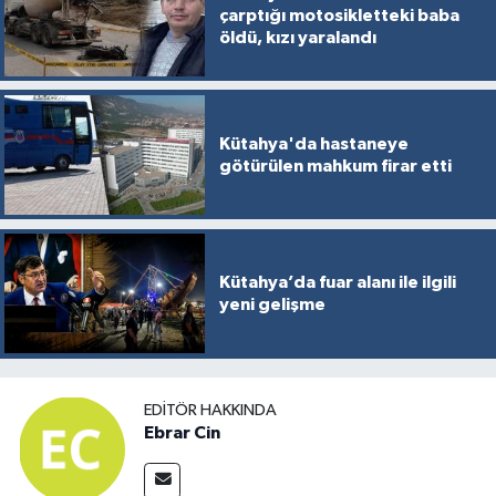
çarptığı motosikletteki baba
öldü, kızı yaralandı
Kütahya'da hastaneye
götürülen mahkum firar etti
Kütahya’da fuar alanı ile ilgili
yeni gelişme
EDITÖR HAKKINDA
Ebrar Cin