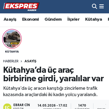
Altıntaş
Hava Durumu
Asayiş
Ekonomi
Gündem
İlçeler
Kütahya
Asayiş
Trafik Durumu
Aslanapa
Süper Lig Puan Durumu ve Fikstür
KÜTAHYA
Biyografiler
Tüm Manşetler
HABERLER
ASAYIŞ
Bölge
Son Dakika Haberleri
Kütahya’da üç araç
birbirine girdi, yaralılar var
Çavdarhisar
Haber Arşivi
Kütahya’da üç aracın karıştığı zincirleme trafik
Domaniç
kazasında araçlardaki iki kadın yolcu yaralandı.
Dumlupınar
EBRAR CIN
14.05.2026 - 17:02
1470
1 
EDITÖR