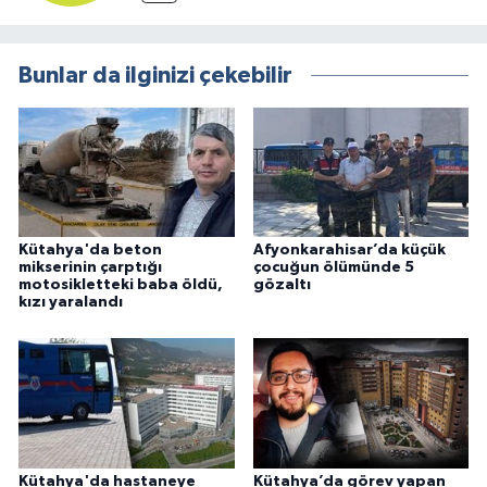
Bunlar da ilginizi çekebilir
Kütahya'da beton
Afyonkarahisar’da küçük
mikserinin çarptığı
çocuğun ölümünde 5
motosikletteki baba öldü,
gözaltı
kızı yaralandı
Kütahya'da hastaneye
Kütahya’da görev yapan