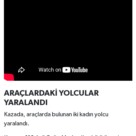
Resmi İlan
Rüya Tabirleri
Sağlık
Şaphane
Simav
Siyaset
ARAÇLARDAKİ YOLCULAR
Spor
YARALANDI
Tavşanlı
Kazada, araçlarda bulunan iki kadın yolcu
yaralandı.
Teknoloji