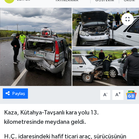
YAYINLANMA
GÖSTERIM
OKUNMA
Dünya
Eğitim
Ekonomi
Emet
Foto Galeri
Gediz
Paylaş
-
+
A
A
Genel
Kaza, Kütahya-Tavşanlı kara yolu 13.
kilometresinde meydana geldi.
Gündem
H.Ç. idaresindeki hafif ticari araç, sürücüsünün
Hisarcık