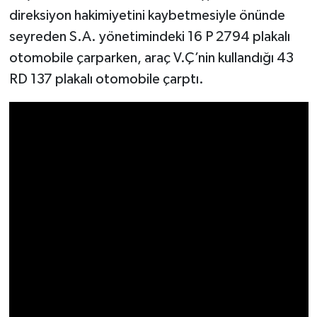
direksiyon hakimiyetini kaybetmesiyle önünde
İlçeler
seyreden S.A. yönetimindeki 16 P 2794 plakalı
otomobile çarparken, araç V.Ç’nin kullandığı 43
Köşe Yazıları
RD 137 plakalı otomobile çarptı.
Kültür Sanat
Kütahya
Magazin
Otomobil
Pazarlar
Politika