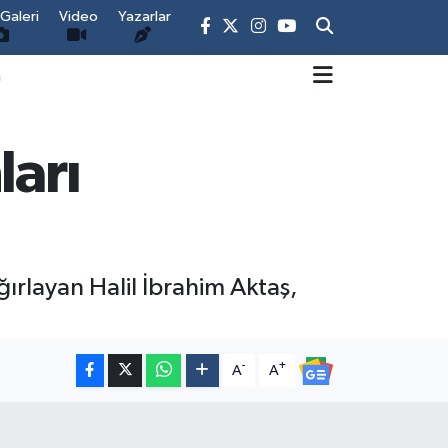
Galeri
Video
Yazarlar
m
ları
ırlayan Halil İbrahim Aktaş,
-
+
A
A