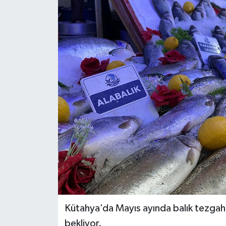
Dünya
Eğitim
Ekonomi
Emet
Foto Galeri
Gediz
Genel
Gündem
Kütahya’da Mayıs ayında balık tezgahlar
bekliyor.
Hisarcık