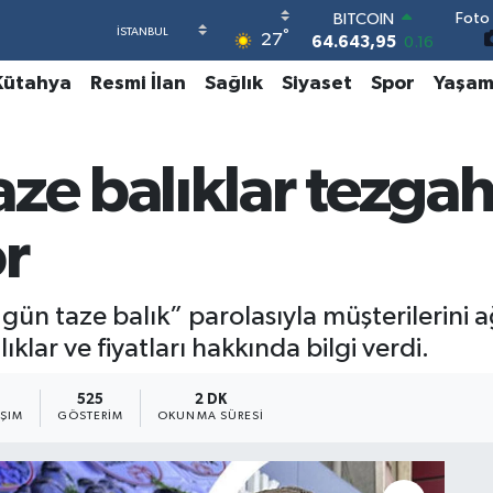
Foto 
DOLAR
°
27
47,6006
0.06
EURO
Kütahya
Resmi İlan
Sağlık
Siyaset
Spor
Yaşa
55,0250
0.02
STERLİN
64,2398
0.2
GRAM ALTIN
ze balıklar tezgah
6500.87
0.12
BİST100
13.799
70
r
BITCOIN
64.643,95
0.16
n taze balık” parolasıyla müşterilerini ağ
klar ve fiyatları hakkında bilgi verdi.
525
2 DK
AŞIM
GÖSTERIM
OKUNMA SÜRESI