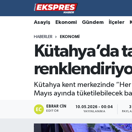
Altıntaş
Hava Durumu
Asayiş
Ekonomi
Gündem
İlçeler
HABERLER
EKONOMI
Asayiş
Trafik Durumu
Kütahya’da ta
Aslanapa
Süper Lig Puan Durumu ve Fikstür
renklendiriyo
Biyografiler
Tüm Manşetler
Bölge
Son Dakika Haberleri
Kütahya kent merkezinde “Her gü
Mayıs ayında tüketilebilecek balı
Çavdarhisar
Haber Arşivi
EBRAR CIN
10.05.2026 - 00:04
3
EDITÖR
Domaniç
YAYINLANMA
PAYL
Dumlupınar