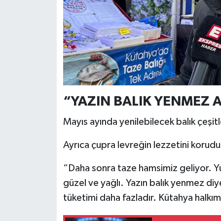
“YAZIN BALIK YENMEZ A
Mayıs ayında yenilebilecek balık çeşitler
Ayrıca çupra levreğin lezzetini korudu
“Daha sonra taze hamsimiz geliyor. Yuna
güzel ve yağlı. Yazın balık yenmez diye
tüketimi daha fazladır. Kütahya halkım