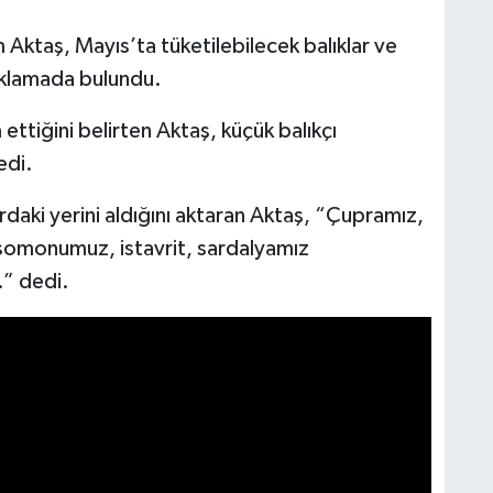
 Aktaş, Mayıs’ta tüketilebilecek balıklar ve
ıklamada bulundu.
ttiğini belirten Aktaş, küçük balıkçı
edi.
daki yerini aldığını aktaran Aktaş, “Çupramız,
li somonumuz, istavrit, sardalyamız
.” dedi.