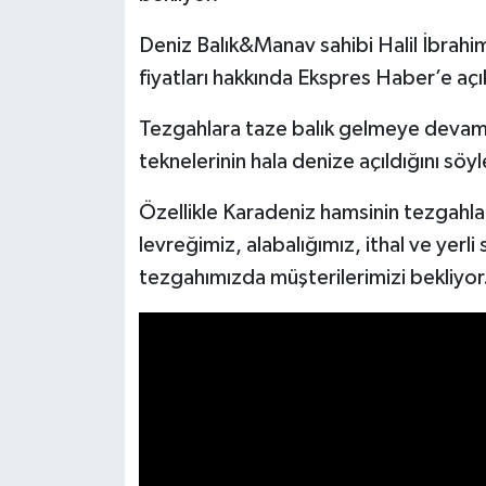
Deniz Balık&Manav sahibi Halil İbrahim
İlçeler
fiyatları hakkında Ekspres Haber’e aç
Köşe Yazıları
Tezgahlara taze balık gelmeye devam e
teknelerinin hala denize açıldığını söyl
Kültür Sanat
Özellikle Karadeniz hamsinin tezgahlar
Kütahya
levreğimiz, alabalığımız, ithal ve yer
Magazin
tezgahımızda müşterilerimizi bekliyor
Otomobil
Pazarlar
Politika