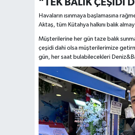
“TEK BALIK ÇEŞİDİ 
Türkiye
Havaların ısınmaya başlamasına rağmen
Video Galeri
Aktaş, tüm Kütahya halkını balık almaya
Yaşam
Müşterilerine her gün taze balık sunma
çeşidi dahi olsa müşterilerimize getirm
Yemek Tarifleri
gün, her saat bulabilecekleri Deniz&B