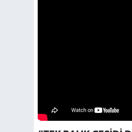
Resmi İlan
Rüya Tabirleri
Sağlık
Şaphane
Simav
Siyaset
Spor
Tavşanlı
Teknoloji