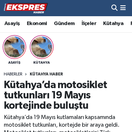
Altıntaş
Hava Durumu
Asayiş
Ekonomi
Gündem
İlçeler
Kütahya
Asayiş
Trafik Durumu
Aslanapa
Süper Lig Puan Durumu ve Fikstür
ASAYIŞ
KÜTAHYA
Biyografiler
Tüm Manşetler
HABERLER
KÜTAHYA HABER
Bölge
Son Dakika Haberleri
Kütahya’da motosiklet
tutkunları 19 Mayıs
Çavdarhisar
Haber Arşivi
kortejinde buluştu
Domaniç
Kütahya’da 19 Mayıs kutlamaları kapsamında
motosiklet tutkunları, kortejde bir araya geldi.
Dumlupınar