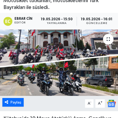
Motosiklet tutkunları, motosikletlerini Türk
Bayrakları ile süsledi.
Dünya
EBRAR CIN
19.05.2026 - 15:50
19.05.2026 - 16:01
Eğitim
EDITÖR
YAYINLANMA
GÜNCELLEME
Ekonomi
Emet
Foto Galeri
Gediz
Genel
Paylaş
-
+
Gündem
A
A
Hisarcık