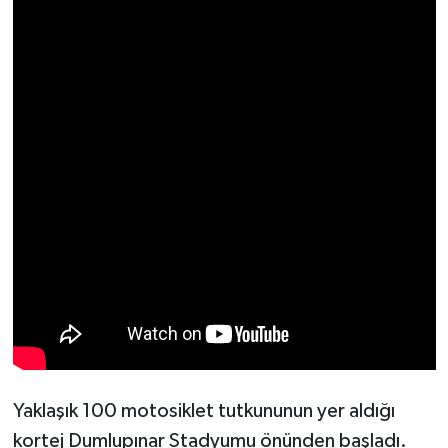
Resmi İlan
Rüya Tabirleri
Sağlık
Şaphane
Simav
Siyaset
Spor
Tavşanlı
Yaklaşık 100 motosiklet tutkununun yer aldığı
Teknoloji
kortej Dumlupınar Stadyumu önünden başladı.