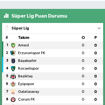
Süper Lig Puan Durumu
Süper Lig
#
Takım
O
P
1
Amed
0
0
2
Erzurumspor FK
0
0
3
Başakşehir
0
0
4
Kocaelispor
0
0
5
Beşiktaş
0
0
6
Eyüpspor
0
0
7
Galatasaray
0
0
8
Çorum FK
0
0