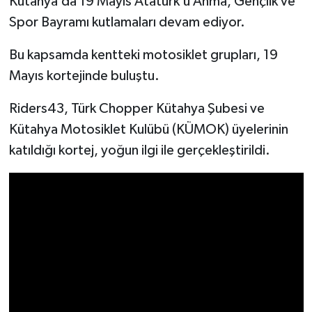
Kütahya’da 19 Mayıs Atatürk’ü Anma, Gençlik ve
Spor Bayramı kutlamaları devam ediyor.
İlçeler
Bu kapsamda kentteki motosiklet grupları, 19
Köşe Yazıları
Mayıs kortejinde buluştu.
Kültür Sanat
Riders43, Türk Chopper Kütahya Şubesi ve
Kütahya Motosiklet Kulübü (KÜMOK) üyelerinin
Kütahya
katıldığı kortej, yoğun ilgi ile gerçekleştirildi.
Magazin
Otomobil
Pazarlar
Politika