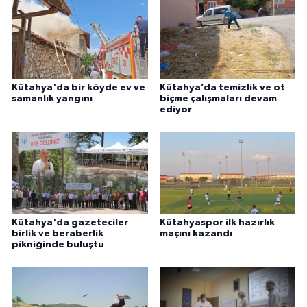
Kütahya'da bir köyde ev ve
Kütahya’da temizlik ve ot
samanlık yangını
biçme çalışmaları devam
ediyor
Kütahya'da gazeteciler
Kütahyaspor ilk hazırlık
birlik ve beraberlik
maçını kazandı
pikniğinde buluştu