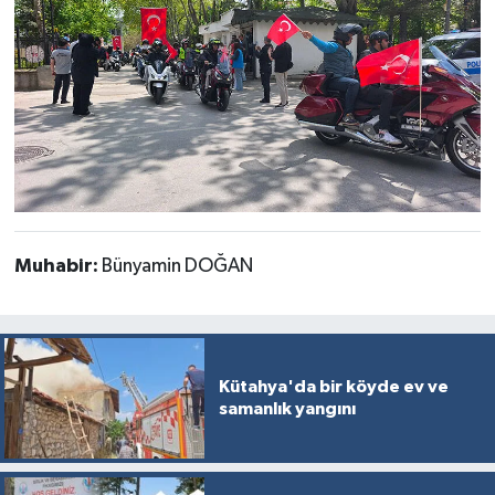
Muhabir:
Bünyamin DOĞAN
Kütahya'da bir köyde ev ve
samanlık yangını