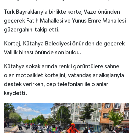
Türkiye
Türk Bayraklarıyla birlikte kortej Vazo önünden
geçerek Fatih Mahallesi ve Yunus Emre Mahallesi
Video Galeri
güzergahını takip etti.
Yaşam
Kortej, Kütahya Belediyesi önünden de geçerek
Yemek Tarifleri
Valilik binası önünde son buldu.
Kütahya sokaklarında renkli görüntülere sahne
olan motosiklet kortejini, vatandaşlar alkışlarıyla
destek verirken, cep telefonları ile o anları
kaydetti.