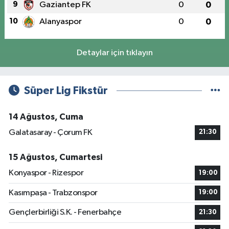
9
Gaziantep FK
0
0
10
Alanyaspor
0
0
Detaylar için tıklayın
Süper Lig Fikstür
14 Ağustos, Cuma
Galatasaray - Çorum FK
21:30
15 Ağustos, Cumartesi
Konyaspor - Rizespor
19:00
Kasımpaşa - Trabzonspor
19:00
Gençlerbirliği S.K. - Fenerbahçe
21:30