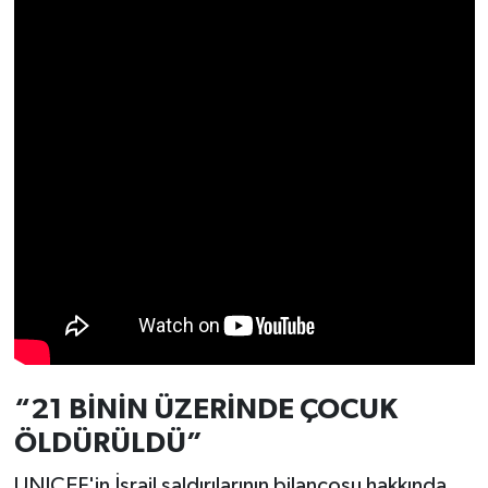
Türkiye
Video Galeri
Yaşam
Yemek Tarifleri
“21 BİNİN ÜZERİNDE ÇOCUK
ÖLDÜRÜLDÜ”
UNICEF'in İsrail saldırılarının bilançosu hakkında