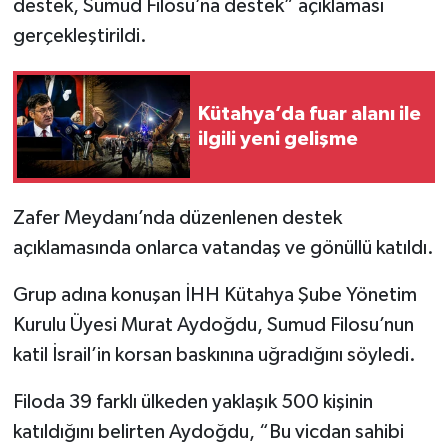
destek, Sumud Filosu’na destek” açıklaması
gerçekleştirildi.
İlçeler
Köşe Yazıları
Kütahya’da fuar alanı ile
ilgili yeni gelişme
Kültür Sanat
Kütahya
Zafer Meydanı’nda düzenlenen destek
açıklamasında onlarca vatandaş ve gönüllü katıldı.
Magazin
Grup adına konuşan İHH Kütahya Şube Yönetim
Otomobil
Kurulu Üyesi Murat Aydoğdu, Sumud Filosu’nun
Pazarlar
katil İsrail’in korsan baskınına uğradığını söyledi.
Filoda 39 farklı ülkeden yaklaşık 500 kişinin
Politika
katıldığını belirten Aydoğdu, “Bu vicdan sahibi