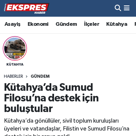
Altıntaş
Hava Durumu
Asayiş
Ekonomi
Gündem
İlçeler
Kütahya
Asayiş
Trafik Durumu
Aslanapa
Süper Lig Puan Durumu ve Fikstür
KÜTAHYA
Biyografiler
Tüm Manşetler
HABERLER
GÜNDEM
Bölge
Son Dakika Haberleri
Kütahya’da Sumud
Filosu’na destek için
Çavdarhisar
Haber Arşivi
buluştular
Domaniç
Kütahya’da gönüllüler, sivil toplum kuruluşları
üyeleri ve vatandaşlar, Filistin ve Sumud Filosu’na
Dumlupınar