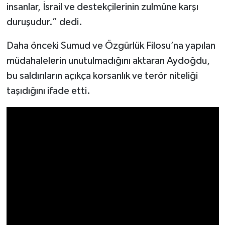
Resmi İlan
insanlar, İsrail ve destekçilerinin zulmüne karşı
duruşudur.” dedi.
Rüya Tabirleri
Daha önceki Sumud ve Özgürlük Filosu’na yapılan
Sağlık
müdahalelerin unutulmadığını aktaran Aydoğdu,
bu saldırıların açıkça korsanlık ve terör niteliği
Şaphane
taşıdığını ifade etti.
Simav
Siyaset
Spor
Tavşanlı
Teknoloji