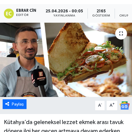
Dünya
EBRAR CIN
25.04.2026 - 00:05
2165
2
EDITÖR
YAYINLANMA
GÖSTERIM
OKUNM
Eğitim
Ekonomi
Emet
Foto Galeri
Gediz
Genel
Paylaş
-
+
A
A
Gündem
Kütahya’da geleneksel lezzet ekmek arası tavuk
dönere ilgi her geçen artmaya devam ederken,
Hisarcık