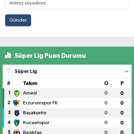
Gönder
Süper Lig Puan Durumu
Süper Lig
#
Takım
O
P
1
Amed
0
0
2
Erzurumspor FK
0
0
3
Başakşehir
0
0
4
Kocaelispor
0
0
5
Beşiktaş
0
0