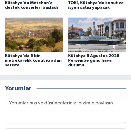
Kütahya’da Metehan’a
TOKİ, Kütahya’da konut ve
destek konserleri başladı
işyeri satışı yapacak
Kütahya'da 6 bin
Kütahya 6 Ağustos 2026
metrekarelik konut icradan
Perşembe günü hava
satışta
durumu
Yorumlar