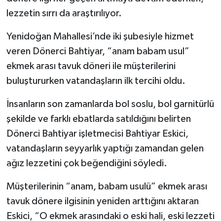
lezzetin sırrı da araştırılıyor.
İlçeler
Yenidoğan Mahallesi’nde iki şubesiyle hizmet
Köşe Yazıları
veren Dönerci Bahtiyar, “anam babam usul”
ekmek arası tavuk döneri ile müşterilerini
Kültür Sanat
buluştururken vatandaşların ilk tercihi oldu.
Kütahya
İnsanların son zamanlarda bol soslu, bol garnitürlü
şekilde ve farklı ebatlarda satıldığını belirten
Magazin
Dönerci Bahtiyar işletmecisi Bahtiyar Eskici,
vatandaşların seyyarlık yaptığı zamandan gelen
Otomobil
ağız lezzetini çok beğendiğini söyledi.
Pazarlar
Müşterilerinin “anam, babam usulü” ekmek arası
Politika
tavuk dönere ilgisinin yeniden arttığını aktaran
Eskici, “O ekmek arasındaki o eski hali, eski lezzeti