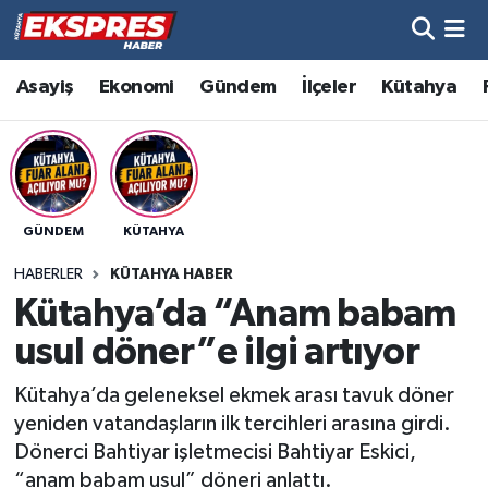
Altıntaş
Hava Durumu
Asayiş
Ekonomi
Gündem
İlçeler
Kütahya
Asayiş
Trafik Durumu
Aslanapa
Süper Lig Puan Durumu ve Fikstür
GÜNDEM
KÜTAHYA
Biyografiler
Tüm Manşetler
HABERLER
KÜTAHYA HABER
Bölge
Son Dakika Haberleri
Kütahya’da “Anam babam
usul döner”e ilgi artıyor
Çavdarhisar
Haber Arşivi
Kütahya’da geleneksel ekmek arası tavuk döner
Domaniç
yeniden vatandaşların ilk tercihleri arasına girdi.
Dönerci Bahtiyar işletmecisi Bahtiyar Eskici,
Dumlupınar
“anam babam usul” döneri anlattı.