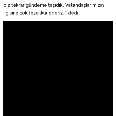
Resmi İlan
biz tekrar gündeme taşıdık. Vatandaşlarımızın
ilgisine çok teşekkür ederiz.” dedi.
Rüya Tabirleri
Sağlık
Şaphane
Simav
Siyaset
Spor
Tavşanlı
Teknoloji