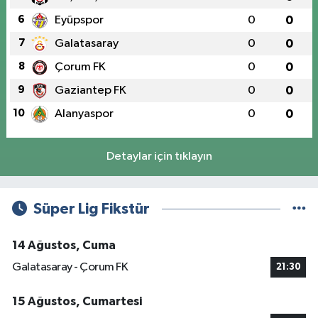
6
Eyüpspor
0
0
7
Galatasaray
0
0
8
Çorum FK
0
0
9
Gaziantep FK
0
0
10
Alanyaspor
0
0
Detaylar için tıklayın
Süper Lig Fikstür
14 Ağustos, Cuma
Galatasaray - Çorum FK
21:30
15 Ağustos, Cumartesi