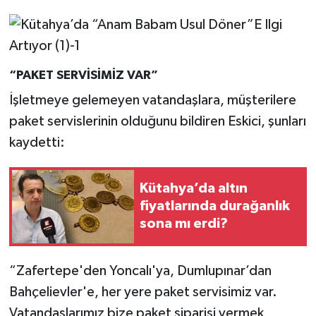
“PAKET SERVİSİMİZ VAR”
İşletmeye gelemeyen vatandaşlara, müşterilere
paket servislerinin olduğunu bildiren Eskici, şunları
kaydetti:
Kütahya’da altın
fiyatlarında durağanlık
sona mı erdi?
“Zafertepe'den Yoncalı'ya, Dumlupınar’dan
Bahçelievler'e, her yere paket servisimiz var.
Vatandaşlarımız bize paket siparişi vermek