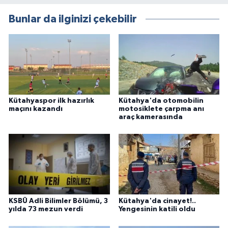
Bunlar da ilginizi çekebilir
Kütahyaspor ilk hazırlık
Kütahya'da otomobilin
maçını kazandı
motosiklete çarpma anı
araç kamerasında
KSBÜ Adli Bilimler Bölümü, 3
Kütahya'da cinayet!..
yılda 73 mezun verdi
Yengesinin katili oldu