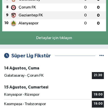
8
Çorum FK
0
0
9
Gaziantep FK
0
0
10
Alanyaspor
0
0
Detaylar için tıklayın
Süper Lig Fikstür
14 Ağustos, Cuma
Galatasaray - Çorum FK
21:30
15 Ağustos, Cumartesi
Konyaspor - Rizespor
19:00
Kasımpaşa - Trabzonspor
19:00