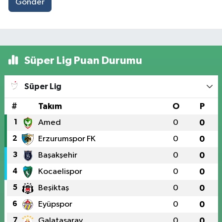
Gönder
Süper Lig Puan Durumu
Süper Lig
#
Takım
O
P
1
Amed
0
0
2
Erzurumspor FK
0
0
3
Başakşehir
0
0
4
Kocaelispor
0
0
5
Beşiktaş
0
0
6
Eyüpspor
0
0
7
Galatasaray
0
0