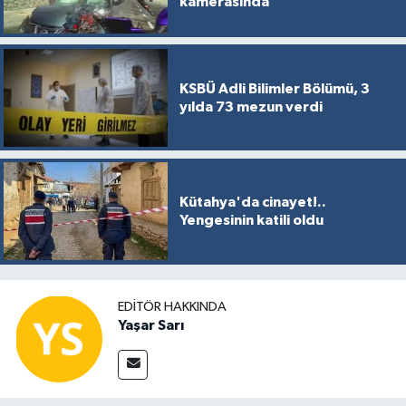
kamerasında
KSBÜ Adli Bilimler Bölümü, 3
yılda 73 mezun verdi
Kütahya'da cinayet!..
Yengesinin katili oldu
EDITÖR HAKKINDA
Yaşar Sarı