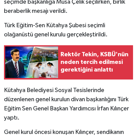
seçimde başkanlığa Musa Çelik seçilirken, birlik
beraberlik mesajı verildi.
İlçeler
Türk Eğitim-Sen Kütahya Şubesi seçimli
Köşe Yazıları
olağanüstü genel kurulu gerçekleştirildi.
Kültür Sanat
Rektör Tekin, KSBÜ'nün
Kütahya
neden tercih edilmesi
gerektiğini anlattı
Magazin
Kütahya Belediyesi Sosyal Tesislerinde
Otomobil
düzenlenen genel kurulun divan başkanlığını Türk
Pazarlar
Eğitim Sen Genel Başkan Yardımcısı İrfan Kılınçer
yaptı.
Politika
Genel kurul öncesi konuşan Kılınçer, sendikanın