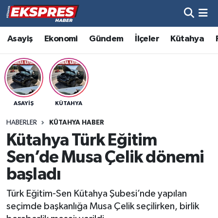
Altıntaş
Hava Durumu
Asayiş
Ekonomi
Gündem
İlçeler
Kütahya
Asayiş
Trafik Durumu
Aslanapa
Süper Lig Puan Durumu ve Fikstür
ASAYIŞ
KÜTAHYA
Biyografiler
Tüm Manşetler
HABERLER
KÜTAHYA HABER
Bölge
Son Dakika Haberleri
Kütahya Türk Eğitim
Sen’de Musa Çelik dönemi
Çavdarhisar
Haber Arşivi
başladı
Domaniç
Türk Eğitim-Sen Kütahya Şubesi’nde yapılan
seçimde başkanlığa Musa Çelik seçilirken, birlik
Dumlupınar