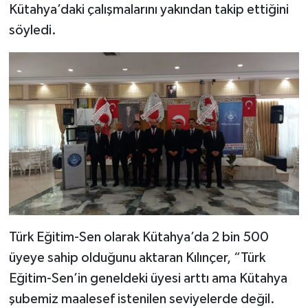
Resmi İlan
Kütahya’daki çalışmalarını yakından takip ettiğini
söyledi.
Rüya Tabirleri
Sağlık
Şaphane
Simav
Siyaset
Spor
Türk Eğitim-Sen olarak Kütahya’da 2 bin 500
Tavşanlı
üyeye sahip olduğunu aktaran Kılınçer, “Türk
Eğitim-Sen’in geneldeki üyesi arttı ama Kütahya
Teknoloji
şubemiz maalesef istenilen seviyelerde değil.