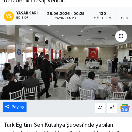
beraberlik mesajı verildi.
Dünya
YAŞAR SARI
28.06.2026 - 00:25
130
EDITÖR
YAYINLANMA
GÖSTERIM
OKUNM
Eğitim
Ekonomi
Emet
Foto Galeri
Gediz
Genel
Paylaş
-
+
A
A
Gündem
Türk Eğitim-Sen Kütahya Şubesi’nde yapılan
Hisarcık