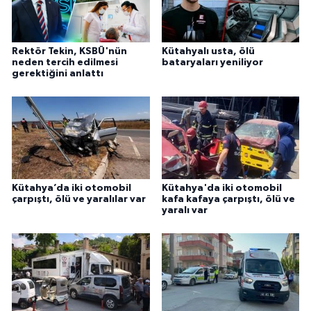
Rektör Tekin, KSBÜ'nün
Kütahyalı usta, ölü
neden tercih edilmesi
bataryaları yeniliyor
gerektiğini anlattı
Kütahya’da iki otomobil
Kütahya'da iki otomobil
çarpıştı, ölü ve yaralılar var
kafa kafaya çarpıştı, ölü ve
yaralı var