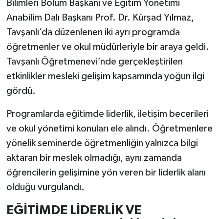
Bilimleri Bölüm Başkanı ve Eğitim Yönetimi
Anabilim Dalı Başkanı Prof. Dr. Kürşad Yılmaz,
İlçeler
Tavşanlı’da düzenlenen iki ayrı programda
öğretmenler ve okul müdürleriyle bir araya geldi.
Köşe Yazıları
Tavşanlı Öğretmenevi’nde gerçekleştirilen
Kültür Sanat
etkinlikler mesleki gelişim kapsamında yoğun ilgi
gördü.
Kütahya
Programlarda eğitimde liderlik, iletişim becerileri
Magazin
ve okul yönetimi konuları ele alındı. Öğretmenlere
yönelik seminerde öğretmenliğin yalnızca bilgi
Otomobil
aktaran bir meslek olmadığı, aynı zamanda
öğrencilerin gelişimine yön veren bir liderlik alanı
Pazarlar
olduğu vurgulandı.
Politika
EĞİTİMDE LİDERLİK VE