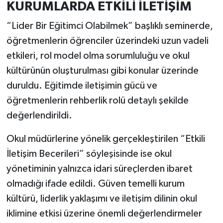
Resmi İlan
KURUMLARDA ETKİLİ İLETİŞİM
“Lider Bir Eğitimci Olabilmek” başlıklı seminerde,
Rüya Tabirleri
öğretmenlerin öğrenciler üzerindeki uzun vadeli
Sağlık
etkileri, rol model olma sorumluluğu ve okul
kültürünün oluşturulması gibi konular üzerinde
Şaphane
duruldu. Eğitimde iletişimin gücü ve
öğretmenlerin rehberlik rolü detaylı şekilde
Simav
değerlendirildi.
Siyaset
Okul müdürlerine yönelik gerçekleştirilen “Etkili
İletişim Becerileri” söyleşisinde ise okul
Spor
yönetiminin yalnızca idari süreçlerden ibaret
Tavşanlı
olmadığı ifade edildi. Güven temelli kurum
kültürü, liderlik yaklaşımı ve iletişim dilinin okul
Teknoloji
iklimine etkisi üzerine önemli değerlendirmeler