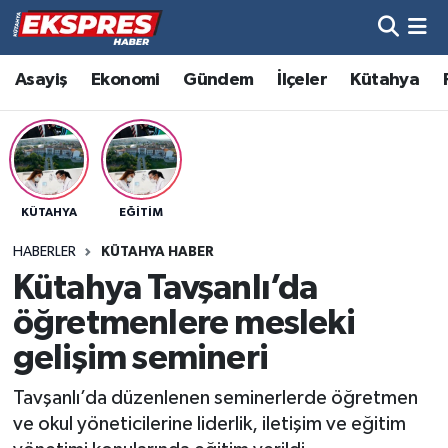
Altıntaş
Hava Durumu
Asayiş
Ekonomi
Gündem
İlçeler
Kütahya
Asayiş
Trafik Durumu
Aslanapa
Süper Lig Puan Durumu ve Fikstür
KÜTAHYA
EĞITIM
Biyografiler
Tüm Manşetler
HABERLER
KÜTAHYA HABER
Bölge
Son Dakika Haberleri
Kütahya Tavşanlı’da
öğretmenlere mesleki
Çavdarhisar
Haber Arşivi
gelişim semineri
Domaniç
Tavşanlı’da düzenlenen seminerlerde öğretmen
ve okul yöneticilerine liderlik, iletişim ve eğitim
Dumlupınar