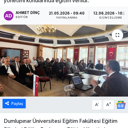
yönetimi konularında eğitim verildi.
Dünya
AHMET DINÇ
21.05.2026 - 09:40
12.06.2026 - 10:3
EDITÖR
YAYINLANMA
GÜNCELLEME
Eğitim
Ekonomi
Emet
Foto Galeri
Gediz
Genel
Paylaş
-
+
A
A
Gündem
Dumlupınar Üniversitesi Eğitim Fakültesi Eğitim
Hisarcık