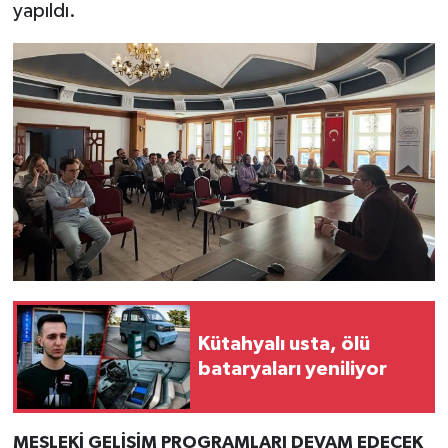
yapıldı.
Türkiye
Video Galeri
Yaşam
Yemek Tarifleri
Kütahyalı usta, ölü
bataryaları yeniliyor
MESLEKİ GELİŞİM PROGRAMLARI DEVAM EDECEK