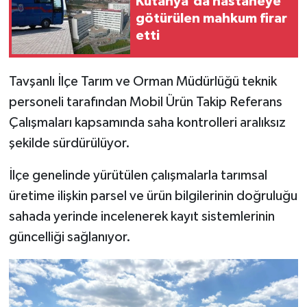
Kütahya'da hastaneye
götürülen mahkum firar
İlçeler
etti
Köşe Yazıları
Tavşanlı İlçe Tarım ve Orman Müdürlüğü teknik
personeli tarafından Mobil Ürün Takip Referans
Kültür Sanat
Çalışmaları kapsamında saha kontrolleri aralıksız
Kütahya
şekilde sürdürülüyor.
Magazin
İlçe genelinde yürütülen çalışmalarla tarımsal
üretime ilişkin parsel ve ürün bilgilerinin doğruluğu
Otomobil
sahada yerinde incelenerek kayıt sistemlerinin
güncelliği sağlanıyor.
Pazarlar
Politika