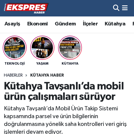
Altıntaş
Hava Durumu
Asayiş
Ekonomi
Gündem
İlçeler
Kütahya
Asayiş
Trafik Durumu
Aslanapa
Süper Lig Puan Durumu ve Fikstür
TEKNOLOJI
YAŞAM
KÜTAHYA
Biyografiler
Tüm Manşetler
HABERLER
KÜTAHYA HABER
Bölge
Son Dakika Haberleri
Kütahya Tavşanlı’da mobil
ürün çalışmaları sürüyor
Çavdarhisar
Haber Arşivi
Kütahya Tavşanlı’da Mobil Ürün Takip Sistemi
Domaniç
kapsamında parsel ve ürün bilgilerinin
doğrulanmasına yönelik saha kontrolleri veri giriş
Dumlupınar
işlemleri devam ediyor.