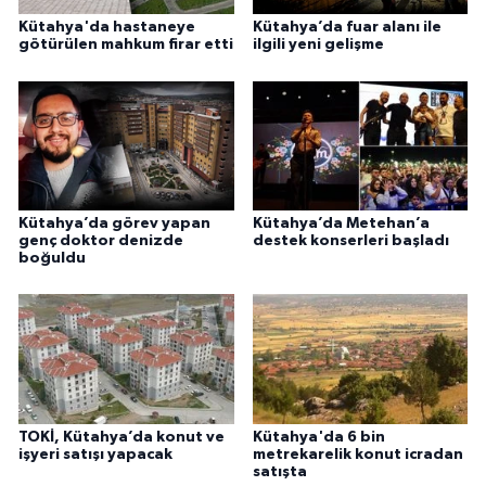
Kütahya'da hastaneye
Kütahya’da fuar alanı ile
götürülen mahkum firar etti
ilgili yeni gelişme
Kütahya’da görev yapan
Kütahya’da Metehan’a
genç doktor denizde
destek konserleri başladı
boğuldu
TOKİ, Kütahya’da konut ve
Kütahya'da 6 bin
işyeri satışı yapacak
metrekarelik konut icradan
satışta