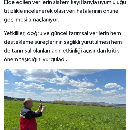
Elde edilen verilerin sistem kayıtlarıyla uyumluluğu
Türkiye
titizlikle incelenerek olası veri hatalarının önüne
geçilmesi amaçlanıyor.
Video Galeri
Yetkililer, doğru ve güncel tarımsal verilerin hem
Yaşam
destekleme süreçlerinin sağlıklı yürütülmesi hem
Yemek Tarifleri
de tarımsal planlamanın etkinliği açısından kritik
önem taşıdığını vurguladı.