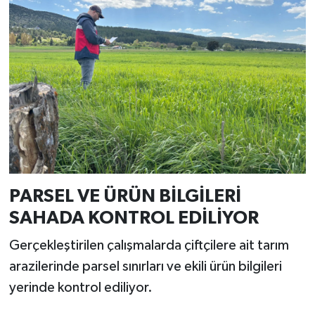
Resmi İlan
Rüya Tabirleri
Sağlık
Şaphane
Simav
Siyaset
PARSEL VE ÜRÜN BİLGİLERİ
SAHADA KONTROL EDİLİYOR
Spor
Gerçekleştirilen çalışmalarda çiftçilere ait tarım
Tavşanlı
arazilerinde parsel sınırları ve ekili ürün bilgileri
yerinde kontrol ediliyor.
Teknoloji