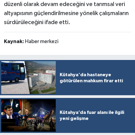
düzenli olarak devam edeceğini ve tarımsal veri
altyapısının güçlendirilmesine yönelik çalışmaların
sürdürüleceğini ifade etti.
Kaynak:
Haber merkezi
Kütahya'da hastaneye
götürülen mahkum firar etti
Kütahya’da fuar alanı ile ilgili
yeni gelişme