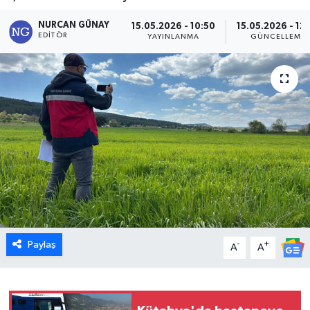
Dünya
NURCAN GÜNAY
15.05.2026 - 10:50
15.05.2026 - 12
EDITÖR
YAYINLANMA
GÜNCELLEME
Eğitim
Ekonomi
Emet
Foto Galeri
Gediz
Genel
Paylaş
-
+
A
A
Gündem
Hisarcık