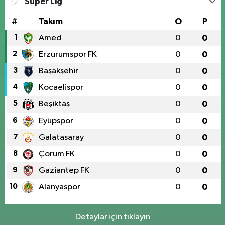
Süper Lig
#
Takım
O
P
1
Amed
0
0
2
Erzurumspor FK
0
0
3
Başakşehir
0
0
4
Kocaelispor
0
0
5
Beşiktaş
0
0
6
Eyüpspor
0
0
7
Galatasaray
0
0
8
Çorum FK
0
0
9
Gaziantep FK
0
0
10
Alanyaspor
0
0
Detaylar için tıklayın