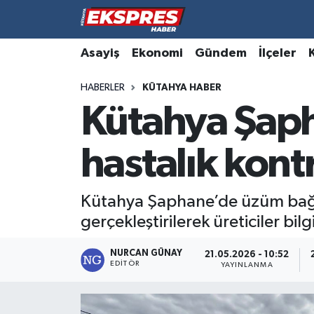
Altıntaş
Hava Durumu
Asayiş
Ekonomi
Gündem
İlçeler
HABERLER
KÜTAHYA HABER
Asayiş
Trafik Durumu
Kütahya Şaph
Aslanapa
Süper Lig Puan Durumu ve Fikstür
hastalık kont
Biyografiler
Tüm Manşetler
Bölge
Son Dakika Haberleri
Kütahya Şaphane’de üzüm bağları
gerçekleştirilerek üreticiler bilgi
Çavdarhisar
Haber Arşivi
NURCAN GÜNAY
21.05.2026 - 10:52
EDITÖR
Domaniç
YAYINLANMA
Dumlupınar