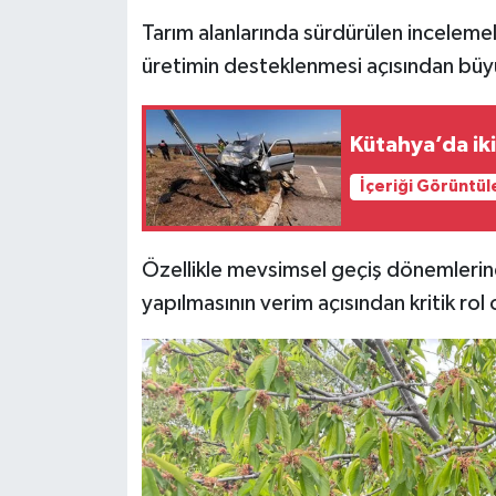
Türkiye
Tarım alanlarında sürdürülen incelemele
üretimin desteklenmesi açısından büyü
Video Galeri
Yaşam
Kütahya’da iki
İçeriği Görüntül
Yemek Tarifleri
Özellikle mevsimsel geçiş dönemlerinde
yapılmasının verim açısından kritik rol o