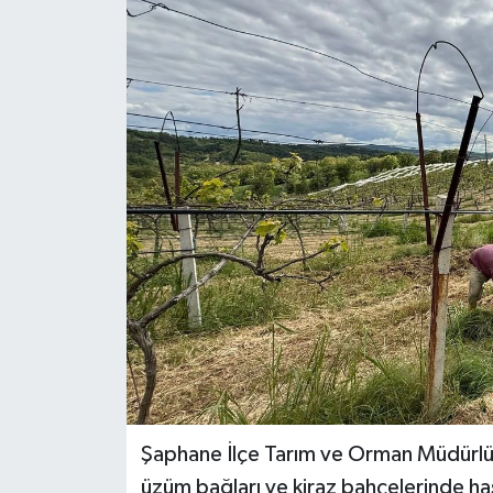
Dünya
Eğitim
Ekonomi
Emet
Foto Galeri
Gediz
Genel
Gündem
Şaphane İlçe Tarım ve Orman Müdürlüğü
üzüm bağları ve kiraz bahçelerinde hast
Hisarcık