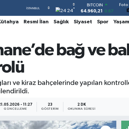
Foto 
DOLAR
°
24
47,7436
0.18
EURO
Kütahya
Resmi İlan
Sağlık
Siyaset
Spor
Yaşa
55,2510
0.32
STERLİN
64,4811
0.38
GRAM ALTIN
ane’de bağ ve ba
6660.55
0.03
BİST100
13.779
-14
rolü
BITCOIN
64.960,21
0.87
 ve kiraz bahçelerinde yapılan kontroller
lendirildi.
21.05.2026 - 11:27
23
2 DK
GÜNCELLEME
GÖSTERIM
OKUNMA SÜRESI