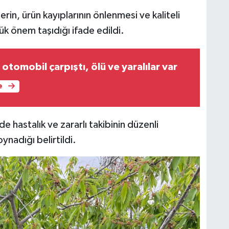
rin, ürün kayıplarının önlenmesi ve kaliteli
k önem taşıdığı ifade edildi.
 otomobil çarpıştı, ölü ve yaralılar var
e
 hastalık ve zararlı takibinin düzenli
ynadığı belirtildi.