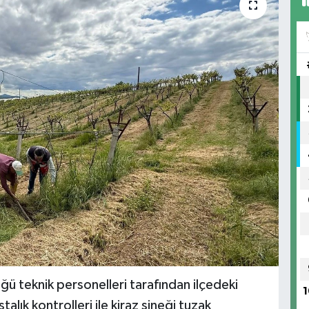
 teknik personelleri tarafından ilçedeki
1
alık kontrolleri ile kiraz sineği tuzak