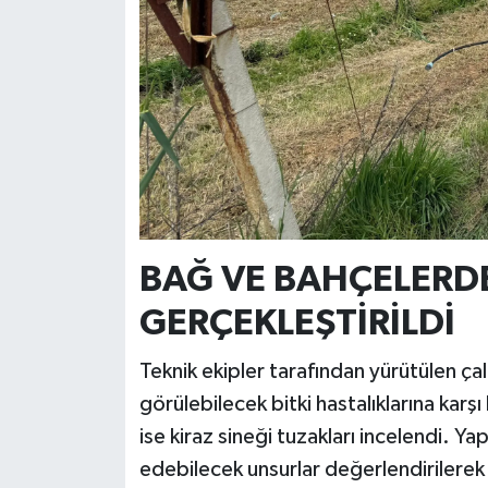
Resmi İlan
Rüya Tabirleri
Sağlık
Şaphane
Simav
BAĞ VE BAHÇELERDE
Siyaset
GERÇEKLEŞTİRİLDİ
Spor
Teknik ekipler tarafından yürütülen ç
Tavşanlı
görülebilecek bitki hastalıklarına karşı
ise kiraz sineği tuzakları incelendi. Ya
Teknoloji
edebilecek unsurlar değerlendirilerek 