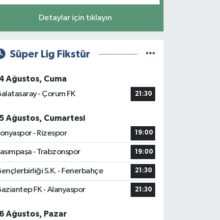
Detaylar için tıklayın
Süper Lig Fikstür
4 Ağustos, Cuma
alatasaray - Çorum FK
21:30
5 Ağustos, Cumartesi
onyaspor - Rizespor
19:00
asımpaşa - Trabzonspor
19:00
ençlerbirliği S.K. - Fenerbahçe
21:30
aziantep FK - Alanyaspor
21:30
6 Ağustos, Pazar