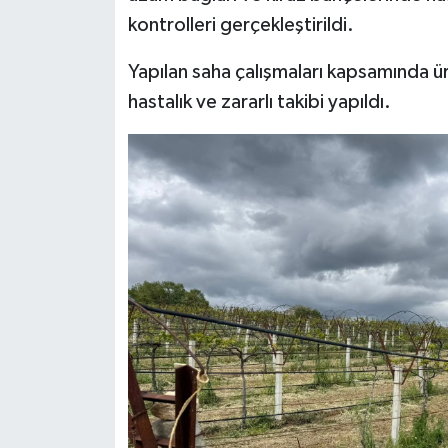
kontrolleri gerçekleştirildi.
İlçeler
Yapılan saha çalışmaları kapsamında ü
Köşe Yazıları
hastalık ve zararlı takibi yapıldı.
Kültür Sanat
Kütahya
Magazin
Otomobil
Pazarlar
Politika