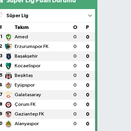
Süper Lig Puan Durumu
Süper Lig
#
Takım
O
P
1
Amed
0
0
2
Erzurumspor FK
0
0
3
Başakşehir
0
0
4
Kocaelispor
0
0
5
Beşiktaş
0
0
6
Eyüpspor
0
0
7
Galatasaray
0
0
8
Çorum FK
0
0
9
Gaziantep FK
0
0
0
Alanyaspor
0
0