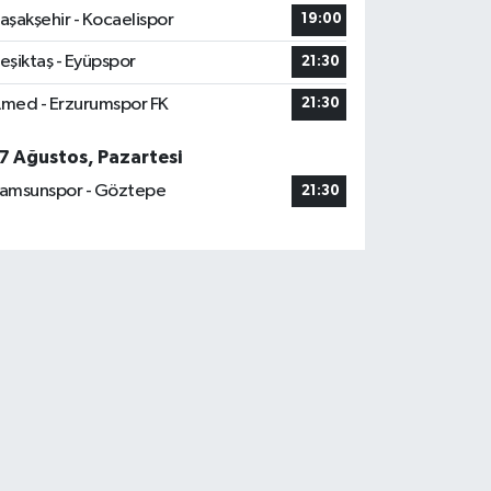
aşakşehir - Kocaelispor
19:00
eşiktaş - Eyüpspor
21:30
med - Erzurumspor FK
21:30
7 Ağustos, Pazartesi
amsunspor - Göztepe
21:30