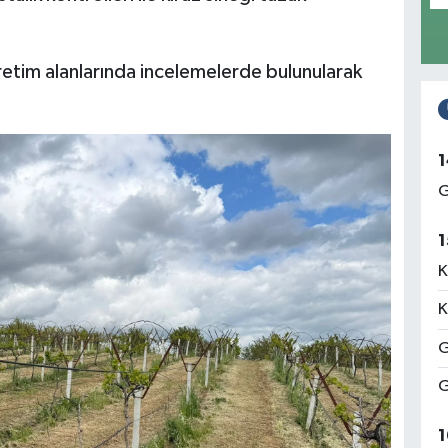
retim alanlarında incelemelerde bulunularak
1
G
1
K
K
G
G
1