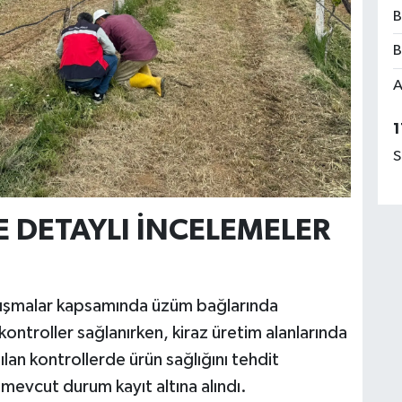
B
B
A
1
S
 DETAYLI İNCELEMELER
alışmalar kapsamında üzüm bağlarında
 kontroller sağlanırken, kiraz üretim alanlarında
pılan kontrollerde ürün sağlığını tehdit
mevcut durum kayıt altına alındı.