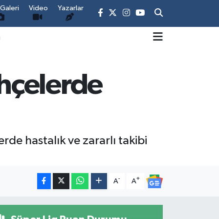
Galeri
Video
Yazarlar
m
hçelerde
de hastalık ve zararlı takibi
-
+
A
A