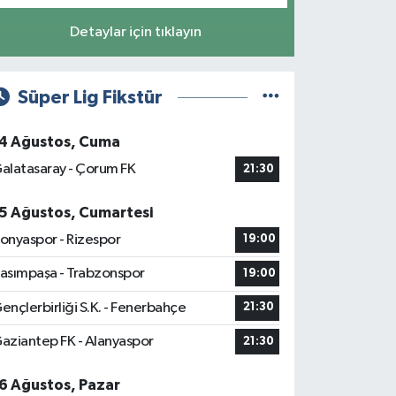
Detaylar için tıklayın
Süper Lig Fikstür
4 Ağustos, Cuma
alatasaray - Çorum FK
21:30
5 Ağustos, Cumartesi
onyaspor - Rizespor
19:00
asımpaşa - Trabzonspor
19:00
ençlerbirliği S.K. - Fenerbahçe
21:30
aziantep FK - Alanyaspor
21:30
6 Ağustos, Pazar