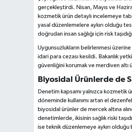
gerçekleştirdi. Nisan, Mayıs ve Hazi
İlçeler
kozmetik ürün detaylı incelemeye tab
yasal düzenlemelere aykırı olduğu tesp
Köşe Yazıları
doğrudan insan sağlığı için risk taşıdığ
Kültür Sanat
Uygunsuzlukların belirlenmesi üzerine
idari para cezası kesildi. Bakanlık yetk
Kütahya
güvenliğini korumak ve merdiven altı 
Magazin
Biyosidal Ürünlerde de S
Otomobil
Denetim kapsamı yalnızca kozmetik ürü
döneminde kullanımı artan el dezenfekta
Pazarlar
biyosidal ürünler de mercek altına alı
denetimlerde, ikisinin sağlık riski taş
Politika
ise teknik düzenlemeye aykırı olduğu be