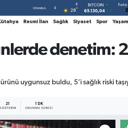
Foto 
BITCOIN
°
28
65.130,04
1.2
DOLAR
Kütahya
Resmi İlan
Sağlık
Siyaset
Spor
Yaşa
47,7106
0.17
EURO
55,1652
0.27
STERLİN
nlerde denetim: 
64,4046
0.35
GRAM ALTIN
6648.99
2.59
BİST100
13.773
-19
rünü uygunsuz buldu, 5’i sağlık riski taşıy
21
1 DK
GÖSTERIM
OKUNMA SÜRESI