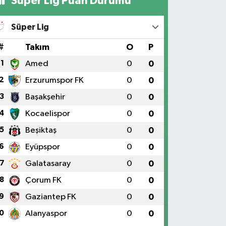
Süper Lig Puan Durumu
Süper Lig
#
Takım
O
P
1
Amed
0
0
2
Erzurumspor FK
0
0
3
Başakşehir
0
0
4
Kocaelispor
0
0
5
Beşiktaş
0
0
6
Eyüpspor
0
0
7
Galatasaray
0
0
8
Çorum FK
0
0
9
Gaziantep FK
0
0
0
Alanyaspor
0
0