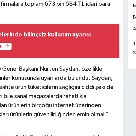
 firmalara toplam 673 bin 584 TL idari para
B
B
A
lerinde bilinçsiz kullanım uyarısı
1
e
S
) Genel Başkanı Nurten Saydan, özellikle
ünler konusunda uyarılarda bulundu. Saydan,
sahte ürün tüketicilerin sağlığını ciddi şekilde
i bile sanal mağazalarda rahatlıkla
lan ürünlerin birçoğu internet üzerinden
ları ürünlerin güvenilirliğinden emin olmalı”