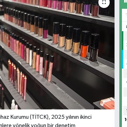
Cihaz Kurumu (TİTCK), 2025 yılının ikinci
1
nlere yönelik yoğun bir denetim