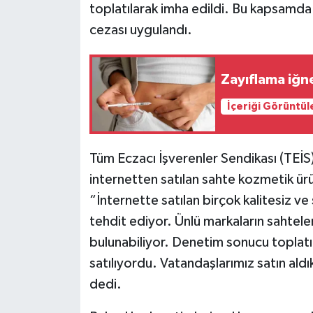
Resmi İlan
toplatılarak imha edildi. Bu kapsamda
cezası uygulandı.
Rüya Tabirleri
Sağlık
Zayıflama iğne
İçeriği Görüntül
Şaphane
Simav
Tüm Eczacı İşverenler Sendikası (TEİS
internetten satılan sahte kozmetik ür
Siyaset
“İnternette satılan birçok kalitesiz ve 
Spor
tehdit ediyor. Ünlü markaların sahteler
bulunabiliyor. Denetim sonucu toplatı
Tavşanlı
satılıyordu. Vatandaşlarımız satın aldık
dedi.
Teknoloji