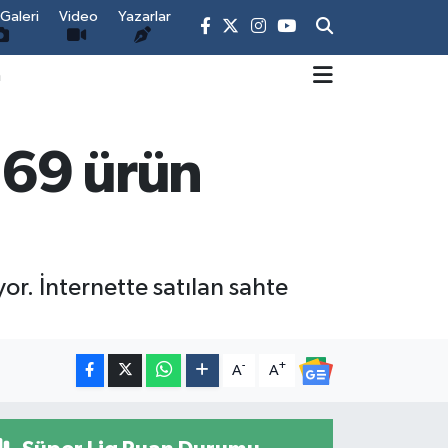
Galeri
Video
Yazarlar
m
269 ürün
or. İnternette satılan sahte
-
+
A
A