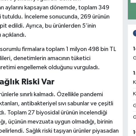
ran aylarını kapsayan dönemde, toplam 349
i tutuldu. İnceleme sonucunda, 269 ürünün
it edildi. Ayrıca, bu ürünlerden 5’inin
ı açıklandı.
1
 sorumlu firmalara toplam 1 milyon 498 bin TL
ilileri, denetimlerin amacının tüketici
G
üretimi engellemek olduğunu vurguladı.
1
ağlık Riski Var
K
nlerle sınırlı kalmadı. Özellikle pandemi
K
nları, antibakteriyel sıvı sabunlar ve çeşitli
G
ndı. Toplam 27 biyosidal ürünün incelendiği
G
ıdığı, üçünün mevzuata uygun olmadığı, birinin
lirlendi. Sağlık riski taşıyan ürünler piyasadan
1