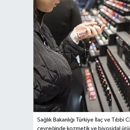
Dünya
Eğitim
Ekonomi
Emet
Foto Galeri
Gediz
Genel
Gündem
Sağlık Bakanlığı Türkiye İlaç ve Tıbbi 
çeyreğinde kozmetik ve biyosidal ürü
Hisarcık