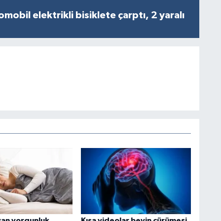
obil elektrikli bisiklete çarptı, 2 yaralı
yan yorgunluk
Kısa videolar beyin çürümesi,