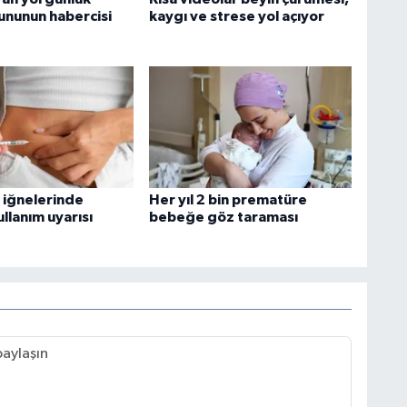
rununun habercisi
kaygı ve strese yol açıyor
 iğnelerinde
Her yıl 2 bin prematüre
ullanım uyarısı
bebeğe göz taraması