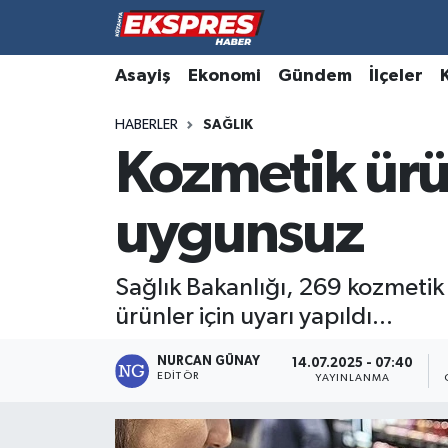
Altıntaş
Hava Durumu
Asayiş
Ekonomi
Gündem
İlçeler
HABERLER
SAĞLIK
Asayiş
Trafik Durumu
Kozmetik ürü
Aslanapa
Süper Lig Puan Durumu ve Fikstür
uygunsuz
Biyografiler
Tüm Manşetler
Bölge
Son Dakika Haberleri
Sağlık Bakanlığı, 269 kozmetik ü
ürünler için uyarı yapıldı...
Çavdarhisar
Haber Arşivi
NURCAN GÜNAY
14.07.2025 - 07:40
EDITÖR
Domaniç
YAYINLANMA
Dumlupınar