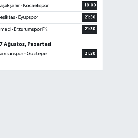
aşakşehir - Kocaelispor
19:00
eşiktaş - Eyüpspor
21:30
med - Erzurumspor FK
21:30
7 Ağustos, Pazartesi
amsunspor - Göztepe
21:30