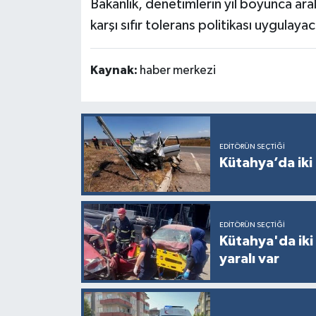
Bakanlık, denetimlerin yıl boyunca ara
Türkiye
karşı sıfır tolerans politikası uygulay
Video Galeri
Kaynak:
haber merkezi
Yaşam
Yemek Tarifleri
EDITÖRÜN SEÇTIĞI
Kütahya’da iki 
EDITÖRÜN SEÇTIĞI
Kütahya'da iki
yaralı var