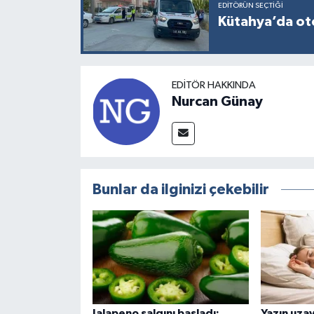
EDITÖRÜN SEÇTIĞI
Kütahya’da otom
EDITÖR HAKKINDA
Nurcan Günay
Bunlar da ilginizi çekebilir
Jalapeno salgını başladı:
Yazın uza