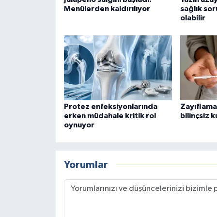
Menülerden kaldırılıyor
sağlık so
olabilir
Protez enfeksiyonlarında
Zayıflama
erken müdahale kritik rol
bilinçsiz k
oynuyor
Yorumlar