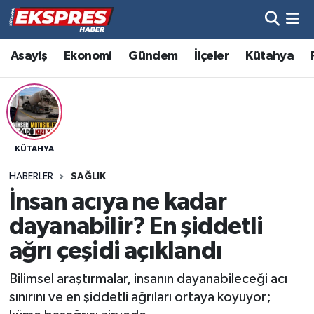
Altıntaş
Hava Durumu
Asayiş
Ekonomi
Gündem
İlçeler
Kütahya
Asayiş
Trafik Durumu
Aslanapa
Süper Lig Puan Durumu ve Fikstür
KÜTAHYA
Biyografiler
Tüm Manşetler
HABERLER
SAĞLIK
Bölge
Son Dakika Haberleri
İnsan acıya ne kadar
dayanabilir? En şiddetli
Çavdarhisar
Haber Arşivi
ağrı çeşidi açıklandı
Domaniç
Bilimsel araştırmalar, insanın dayanabileceği acı
sınırını ve en şiddetli ağrıları ortaya koyuyor;
Dumlupınar