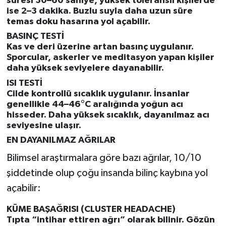
süresi 30–60 saniye, yüksek toleranslı kişilerde
Türkiye
ise 2–3 dakika. Buzlu suyla daha uzun süre
temas doku hasarına yol açabilir.
Video Galeri
BASINÇ TESTİ
Kas ve deri üzerine artan basınç uygulanır.
Sporcular, askerler ve meditasyon yapan kişiler
Yaşam
daha yüksek seviyelere dayanabilir.
ISI TESTİ
Yemek Tarifleri
Cilde kontrollü sıcaklık uygulanır. İnsanlar
genellikle 44–46°C aralığında yoğun acı
hisseder. Daha yüksek sıcaklık, dayanılmaz acı
seviyesine ulaşır.
EN DAYANILMAZ AĞRILAR
Bilimsel araştırmalara göre bazı ağrılar, 10/10
şiddetinde olup çoğu insanda bilinç kaybına yol
açabilir:
KÜME BAŞAĞRISI (CLUSTER HEADACHE)
Tıpta “intihar ettiren ağrı” olarak bilinir. Gözün