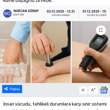
küme başağrısı zirvede.
Dünya
NURCAN GÜNAY
02.12.2025 - 12:21
01.12.2025 - 15:3
EDITÖR
YAYINLANMA
GÜNCELLEME
Eğitim
Ekonomi
Emet
Foto Galeri
Gediz
Genel
Paylaş
-
+
A
A
Gündem
İnsan vücudu, tehlikeli durumlara karşı sinir sistemi
Hisarcık