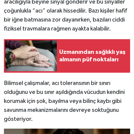
aracılığıyla beyine sinyal gönderir ve bu sinyaller
çoğunlukla “acı” olarak hissedilir. Bazı kişiler hafif
İlçeler
bir iğne batmasına zor dayanırken, bazıları ciddi
fiziksel travmalara rağmen ayakta kalabilir.
Köşe Yazıları
Kültür Sanat
Uzmanından sağlıklı yaş
almanın püf noktaları
Kütahya
Magazin
Bilimsel çalışmalar, acı toleransının bir sınırı
Otomobil
olduğunu ve bu sınır aşıldığında vücudun kendini
korumak için şok, bayılma veya bilinç kaybı gibi
Pazarlar
savunma mekanizmalarını devreye soktuğunu
gösteriyor.
Politika