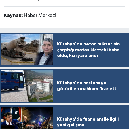
Kaynak:
Haber Merkezi
Kütahya'da beton mikserinin
çarptığı motosikletteki baba
öldü, kızı yaralandı
Kütahya'da hastaneye
götürülen mahkum firar etti
Kütahya’da fuar alanı ile ilgili
yeni gelişme