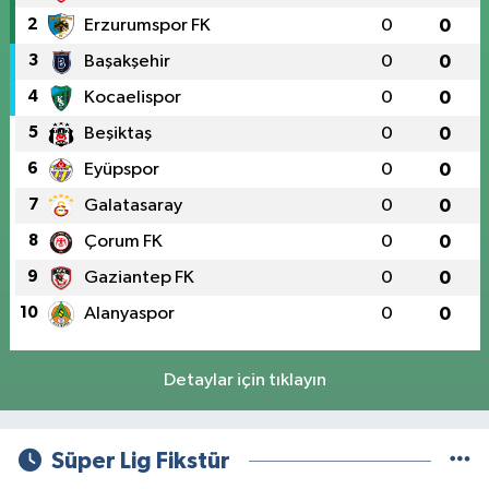
2
Erzurumspor FK
0
0
3
Başakşehir
0
0
4
Kocaelispor
0
0
5
Beşiktaş
0
0
6
Eyüpspor
0
0
7
Galatasaray
0
0
8
Çorum FK
0
0
9
Gaziantep FK
0
0
10
Alanyaspor
0
0
Detaylar için tıklayın
Süper Lig Fikstür