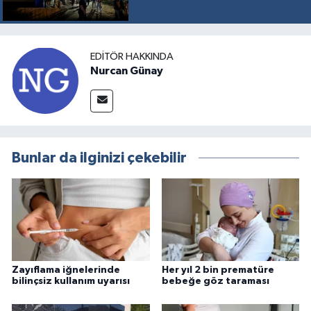
EDITÖR HAKKINDA
Nurcan Günay
Bunlar da ilginizi çekebilir
Zayıflama iğnelerinde
Her yıl 2 bin prematüre
bilinçsiz kullanım uyarısı
bebeğe göz taraması