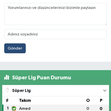
Gönder
Süper Lig Puan Durumu
Süper Lig
#
Takım
O
P
1
Amed
0
0