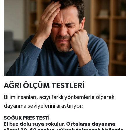
Resmi İlan
Rüya Tabirleri
Sağlık
Şaphane
Simav
Siyaset
AĞRI ÖLÇÜM TESTLERİ
Spor
Bilim insanları, acıyı farklı yöntemlerle ölçerek
dayanma seviyelerini araştırıyor:
Tavşanlı
SOĞUK PRES TESTİ
Teknoloji
El buz dolu suya sokulur. Ortalama dayanma