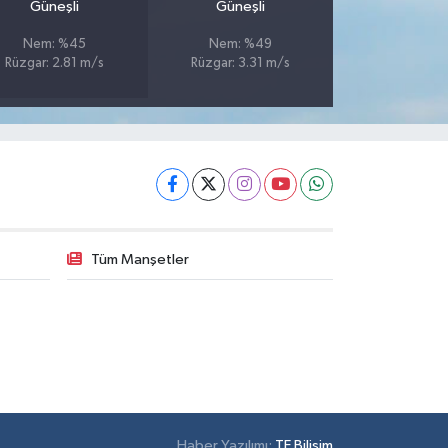
Güneşli
Güneşli
Nem: %45
Nem: %49
Rüzgar: 2.81 m/s
Rüzgar: 3.31 m/s
Tüm Manşetler
Haber Yazılımı:
TE Bilişim