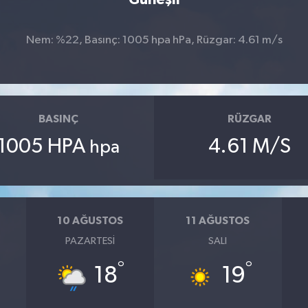
Nem: %22, Basınç: 1005 hpa hPa, Rüzgar: 4.61 m/s
BASINÇ
RÜZGAR
1005 HPA
4.61 M/S
hpa
10 AĞUSTOS
11 AĞUSTOS
PAZARTESI
SALI
°
°
18
19