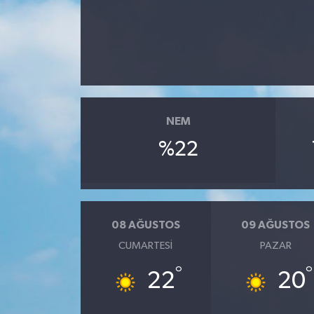
Dünya
Eğitim
Ekonomi
NEM
Emet
%22
Foto Galeri
Gediz
08 AĞUSTOS
09 AĞUSTOS
Genel
CUMARTESI
PAZAR
°
°
22
20
Gündem
Hisarcık