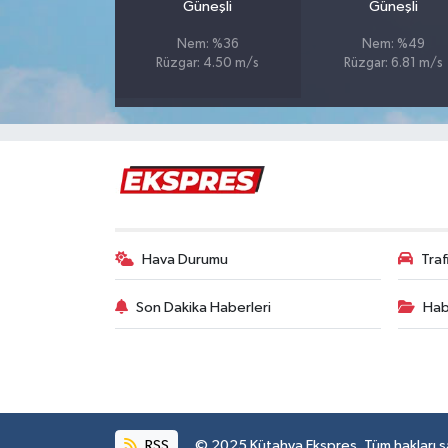
Güneşli
Güneşli
Nem: %36
Nem: %49
İlçeler
Rüzgar: 4.50 m/s
Rüzgar: 6.81 m/s
Köşe Yazıları
Kültür Sanat
Kütahya
Magazin
Hava Durumu
Tra
Otomobil
Son Dakika Haberleri
Hab
Pazarlar
Politika
RSS
© 2025 Kütahya Ekspres. Tüm hakları sak