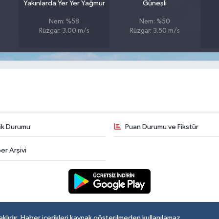
Yakınlarda Yer Yer Yağmur
Güneşli
Nem: %58
Nem: %50
Rüzgar: 3.00 m/s
Rüzgar: 3.50 m/s
fik Durumu
Puan Durumu ve Fikstür
er Arşivi
lıdır. Haber içerikleri kaynak gösterilmeden kullanılamaz.