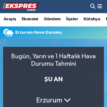
Altıntaş
Hava Durumu
Asayiş
Ekonomi
Gündem
İlçeler
Kütahya
Asayiş
Trafik Durumu
Erzurum Hava Durumu
Aslanapa
Süper Lig Puan Durumu ve Fikstür
Biyografiler
Tüm Manşetler
Bugün, Yarın ve 1 Haftalık Hava
Durumu Tahmini
Bölge
Son Dakika Haberleri
ŞU AN
Çavdarhisar
Haber Arşivi
Domaniç
Erzurum
Dumlupınar