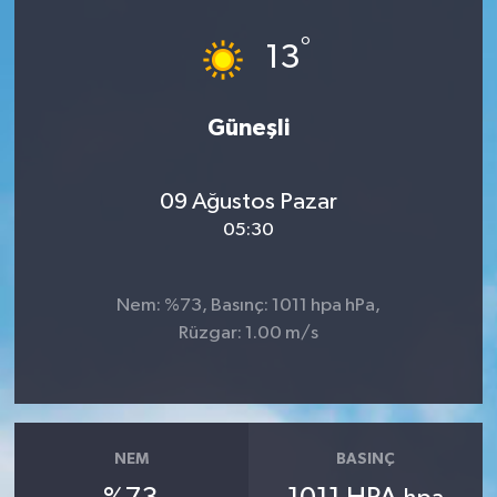
Dünya
°
13
Eğitim
Güneşli
Ekonomi
09 Ağustos Pazar
Emet
05:30
Foto Galeri
Nem: %73, Basınç: 1011 hpa hPa,
Gediz
Rüzgar: 1.00 m/s
Genel
Gündem
NEM
BASINÇ
Hisarcık