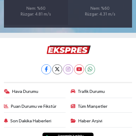
Türkiye
Nem: %60
Nem: %60
Rüzgar: 4.81 m/s
Rüzgar: 4.31 m/s
Video Galeri
Yaşam
Yemek Tarifleri
Hava Durumu
Trafik Durumu
Puan Durumu ve Fikstür
Tüm Manşetler
Son Dakika Haberleri
Haber Arşivi