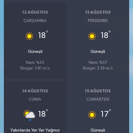
Resmi İlan
12 AĞUSTOS
13 AĞUSTOS
Rüya Tabirleri
ÇARŞAMBA
PERŞEMBE
Sağlık
°
°
18
18
Şaphane
Güneşli
Güneşli
Simav
Nem: %53
Nem: %57
Rüzgar: 3.81 m/s
Rüzgar: 3.39 m/s
Siyaset
14 AĞUSTOS
15 AĞUSTOS
Spor
CUMA
CUMARTESI
Tavşanlı
°
°
18
17
Teknoloji
Yakınlarda Yer Yer Yağmur
Güneşli