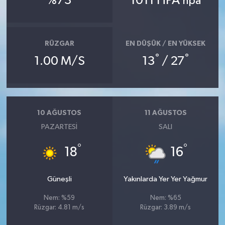
%73
1011 HPA
hpa
İlçeler
RÜZGAR
EN DÜŞÜK / EN YÜKSEK
Köşe Yazıları
°
°
1.00 M/S
13
/ 27
Kültür Sanat
Kütahya
10 AĞUSTOS
11 AĞUSTOS
Magazin
PAZARTESI
SALI
°
°
18
16
Otomobil
Pazarlar
Güneşli
Yakınlarda Yer Yer Yağmur
Nem: %59
Nem: %65
Politika
Rüzgar: 4.81 m/s
Rüzgar: 3.89 m/s