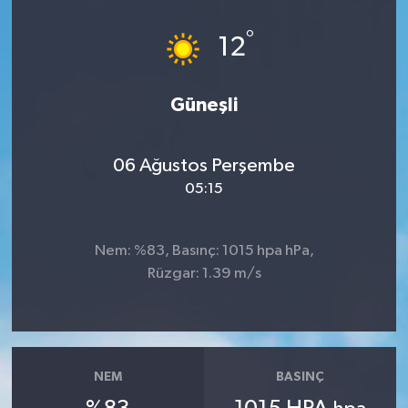
Dünya
°
12
Eğitim
Güneşli
Ekonomi
06 Ağustos Perşembe
Emet
05:15
Foto Galeri
Nem: %83, Basınç: 1015 hpa hPa,
Gediz
Rüzgar: 1.39 m/s
Genel
Gündem
NEM
BASINÇ
Hisarcık