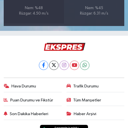
Türkiye
Nem: %48
Nem: %45
Rüzgar: 4.50 m/s
Rüzgar: 6.31 m/s
Video Galeri
Yaşam
Yemek Tarifleri
Hava Durumu
Trafik Durumu
Puan Durumu ve Fikstür
Tüm Manşetler
Son Dakika Haberleri
Haber Arşivi