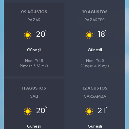
Resmi İlan
09 AĞUSTOS
10 AĞUSTOS
Rüya Tabirleri
PAZAR
PAZARTESI
Sağlık
°
°
20
18
Şaphane
Güneşli
Güneşli
Simav
Nem: %49
Nem: %56
Rüzgar: 5.61 m/s
Rüzgar: 4.19 m/s
Siyaset
11 AĞUSTOS
12 AĞUSTOS
Spor
SALI
ÇARŞAMBA
Tavşanlı
°
°
20
21
Teknoloji
Güneşli
Güneşli