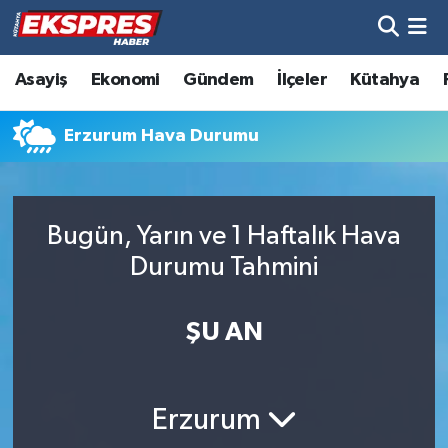
Altıntaş
Hava Durumu
Asayiş
Ekonomi
Gündem
İlçeler
Kütahya
Asayiş
Trafik Durumu
Erzurum Hava Durumu
Aslanapa
Süper Lig Puan Durumu ve Fikstür
Biyografiler
Tüm Manşetler
Bugün, Yarın ve 1 Haftalık Hava
Durumu Tahmini
Bölge
Son Dakika Haberleri
ŞU AN
Çavdarhisar
Haber Arşivi
Domaniç
Erzurum
Dumlupınar