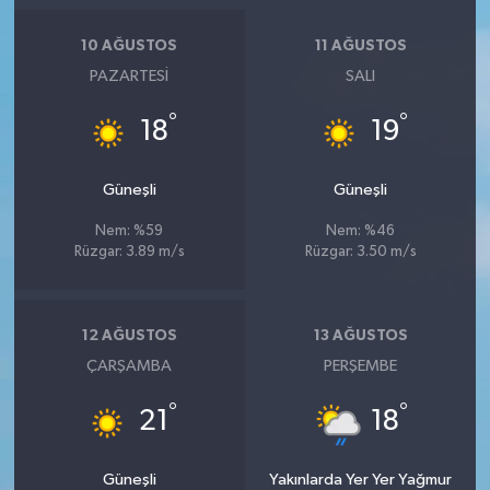
Resmi İlan
10 AĞUSTOS
11 AĞUSTOS
Rüya Tabirleri
PAZARTESI
SALI
Sağlık
°
°
18
19
Şaphane
Güneşli
Güneşli
Simav
Nem: %59
Nem: %46
Rüzgar: 3.89 m/s
Rüzgar: 3.50 m/s
Siyaset
12 AĞUSTOS
13 AĞUSTOS
Spor
ÇARŞAMBA
PERŞEMBE
Tavşanlı
°
°
21
18
Teknoloji
Güneşli
Yakınlarda Yer Yer Yağmur