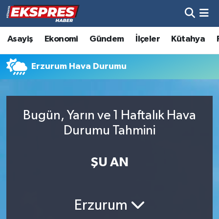
Altıntaş
Hava Durumu
Asayiş
Ekonomi
Gündem
İlçeler
Kütahya
Asayiş
Trafik Durumu
Erzurum Hava Durumu
Aslanapa
Süper Lig Puan Durumu ve Fikstür
Biyografiler
Tüm Manşetler
Bugün, Yarın ve 1 Haftalık Hava
Durumu Tahmini
Bölge
Son Dakika Haberleri
ŞU AN
Çavdarhisar
Haber Arşivi
Domaniç
Erzurum
Dumlupınar