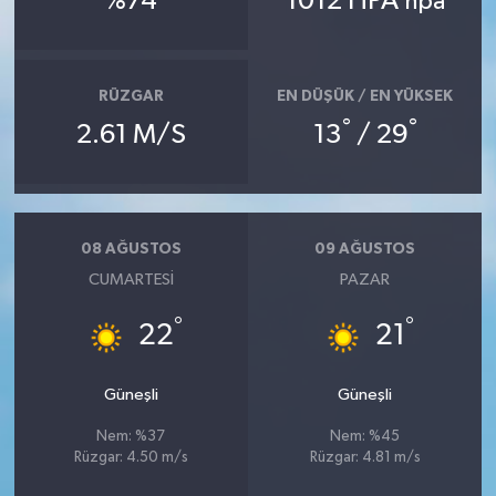
%74
1012 HPA
hpa
İlçeler
RÜZGAR
EN DÜŞÜK / EN YÜKSEK
Köşe Yazıları
°
°
2.61 M/S
13
/ 29
Kültür Sanat
Kütahya
08 AĞUSTOS
09 AĞUSTOS
Magazin
CUMARTESI
PAZAR
°
°
22
21
Otomobil
Pazarlar
Güneşli
Güneşli
Nem: %37
Nem: %45
Politika
Rüzgar: 4.50 m/s
Rüzgar: 4.81 m/s