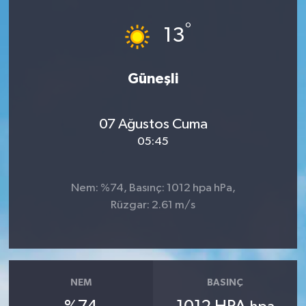
Dünya
°
13
Eğitim
Güneşli
Ekonomi
07 Ağustos Cuma
Emet
05:45
Foto Galeri
Nem: %74, Basınç: 1012 hpa hPa,
Gediz
Rüzgar: 2.61 m/s
Genel
Gündem
NEM
BASINÇ
Hisarcık