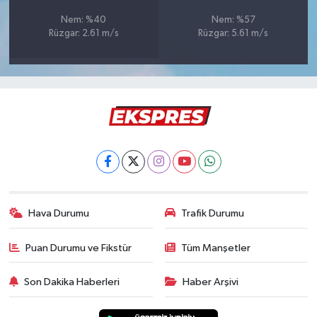
Türkiye
Nem: %40
Nem: %57
Rüzgar: 2.61 m/s
Rüzgar: 5.61 m/s
Video Galeri
Yaşam
Yemek Tarifleri
Hava Durumu
Trafik Durumu
Puan Durumu ve Fikstür
Tüm Manşetler
Son Dakika Haberleri
Haber Arşivi