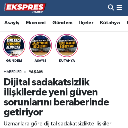
Altıntaş
Hava Durumu
Asayiş
Ekonomi
Gündem
İlçeler
Kütahya
Asayiş
Trafik Durumu
Aslanapa
Süper Lig Puan Durumu ve Fikstür
GÜNDEM
ASAYIŞ
KÜTAHYA
Biyografiler
Tüm Manşetler
HABERLER
YAŞAM
Bölge
Son Dakika Haberleri
Dijital sadakatsizlik
ilişkilerde yeni güven
Çavdarhisar
Haber Arşivi
sorunlarını beraberinde
Domaniç
getiriyor
Uzmanlara göre dijital sadakatsizlikte ilişkileri
Dumlupınar