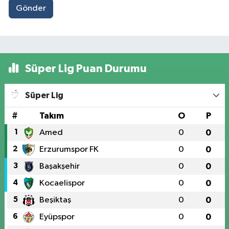
Gönder
Süper Lig Puan Durumu
Süper Lig
#
Takım
O
P
1
Amed
0
0
2
Erzurumspor FK
0
0
3
Başakşehir
0
0
4
Kocaelispor
0
0
5
Beşiktaş
0
0
6
Eyüpspor
0
0