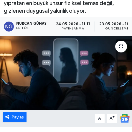
yıpratan en büyük unsur fiziksel temas değil,
gizlenen duygusal yakınlık oluyor.
Dünya
NURCAN GÜNAY
24.05.2026 - 11:11
23.05.2026 - 18:
Eğitim
EDITÖR
YAYINLANMA
GÜNCELLEME
Ekonomi
Emet
Foto Galeri
Gediz
Genel
Gündem
Paylaş
-
+
A
A
Hisarcık