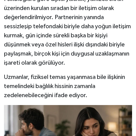
Resmi İlan
üzerinden kurulan sıradan bir iletişim olarak
değerlendirilmiyor. Partnerinin yanında
Rüya Tabirleri
sessizleşip telefondaki biriyle daha yoğun iletişim
Sağlık
kurmak, gün içinde sürekli başka bir kişiyi
düşünmek veya özel hisleri ilişki dışındaki biriyle
Şaphane
paylaşmak, birçok kişi için duygusal uzaklaşmanın
işareti olarak görülüyor.
Simav
Uzmanlar, fiziksel temas yaşanmasa bile ilişkinin
Siyaset
temelindeki bağlılık hissinin zamanla
Spor
zedelenebileceğini ifade ediyor.
Tavşanlı
Teknoloji