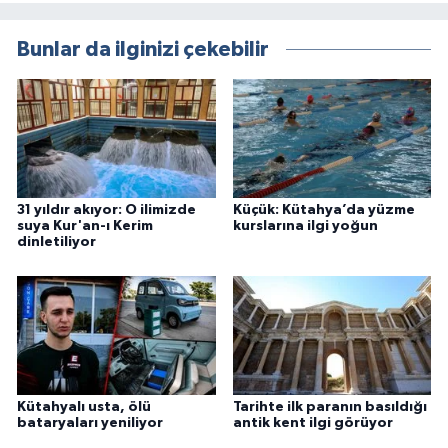
Bunlar da ilginizi çekebilir
31 yıldır akıyor: O ilimizde
Küçük: Kütahya’da yüzme
suya Kur'an-ı Kerim
kurslarına ilgi yoğun
dinletiliyor
Kütahyalı usta, ölü
Tarihte ilk paranın basıldığı
bataryaları yeniliyor
antik kent ilgi görüyor