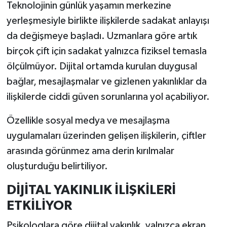
Teknolojinin günlük yaşamın merkezine
yerleşmesiyle birlikte ilişkilerde sadakat anlayışı
İlçeler
da değişmeye başladı. Uzmanlara göre artık
Köşe Yazıları
birçok çift için sadakat yalnızca fiziksel temasla
ölçülmüyor. Dijital ortamda kurulan duygusal
Kültür Sanat
bağlar, mesajlaşmalar ve gizlenen yakınlıklar da
ilişkilerde ciddi güven sorunlarına yol açabiliyor.
Kütahya
Özellikle sosyal medya ve mesajlaşma
Magazin
uygulamaları üzerinden gelişen ilişkilerin, çiftler
arasında görünmez ama derin kırılmalar
Otomobil
oluşturduğu belirtiliyor.
Pazarlar
DİJİTAL YAKINLIK İLİŞKİLERİ
ETKİLİYOR
Politika
Psikologlara göre dijital yakınlık, yalnızca ekran