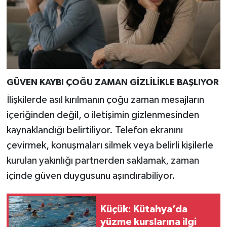
Türkiye
Video Galeri
Yaşam
GÜVEN KAYBI ÇOĞU ZAMAN GİZLİLİKLE BAŞLIYOR
Yemek Tarifleri
İlişkilerde asıl kırılmanın çoğu zaman mesajların
içeriğinden değil, o iletişimin gizlenmesinden
kaynaklandığı belirtiliyor. Telefon ekranını
çevirmek, konuşmaları silmek veya belirli kişilerle
kurulan yakınlığı partnerden saklamak, zaman
içinde güven duygusunu aşındırabiliyor.
Küçük: Kütahya’da
yüzme kurslarına ilgi