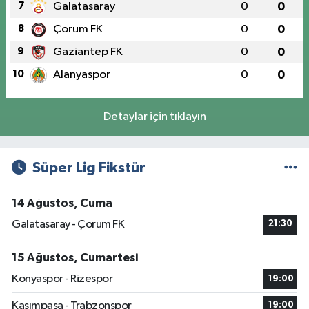
7
Galatasaray
0
0
8
Çorum FK
0
0
9
Gaziantep FK
0
0
10
Alanyaspor
0
0
Detaylar için tıklayın
Süper Lig Fikstür
14 Ağustos, Cuma
Galatasaray - Çorum FK
21:30
15 Ağustos, Cumartesi
Konyaspor - Rizespor
19:00
Kasımpaşa - Trabzonspor
19:00