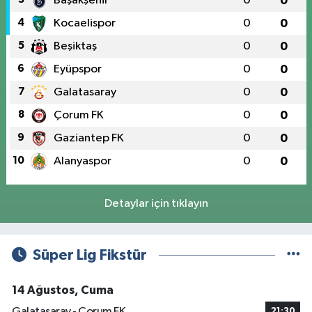
Başakşehir
0
0
4
Kocaelispor
0
0
5
Beşiktaş
0
0
6
Eyüpspor
0
0
7
Galatasaray
0
0
8
Çorum FK
0
0
9
Gaziantep FK
0
0
10
Alanyaspor
0
0
Detaylar için tıklayın
Süper Lig Fikstür
14 Ağustos, Cuma
Galatasaray - Çorum FK
21:30