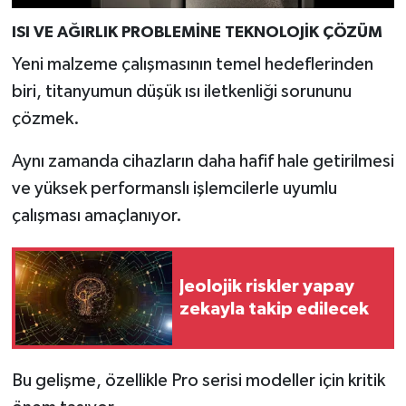
Türkiye
ISI VE AĞIRLIK PROBLEMİNE TEKNOLOJİK ÇÖZÜM
Video Galeri
Yeni malzeme çalışmasının temel hedeflerinden
biri, titanyumun düşük ısı iletkenliği sorununu
Yaşam
çözmek.
Yemek Tarifleri
Aynı zamanda cihazların daha hafif hale getirilmesi
ve yüksek performanslı işlemcilerle uyumlu
çalışması amaçlanıyor.
Jeolojik riskler yapay
zekayla takip edilecek
Bu gelişme, özellikle Pro serisi modeller için kritik