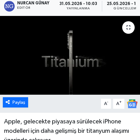
NURCAN GÜNAY
31.05.2026 - 10:03
25.05.2026 - 12
EDITÖR
YAYINLANMA
GÜNCELLEME
Dünya
Eğitim
Ekonomi
Emet
Foto Galeri
Gediz
Paylaş
-
+
A
A
Genel
Apple, gelecekte piyasaya sürülecek iPhone
Gündem
modelleri için daha gelişmiş bir titanyum alaşımı
Hisarcık