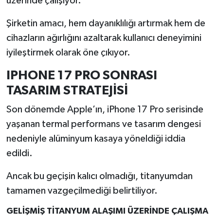
üzerinde çalışıyor.
Şirketin amacı, hem dayanıklılığı artırmak hem de
İlçeler
cihazların ağırlığını azaltarak kullanıcı deneyimini
Köşe Yazıları
iyileştirmek olarak öne çıkıyor.
Kültür Sanat
IPHONE 17 PRO SONRASI
TASARIM STRATEJİSİ
Kütahya
Son dönemde Apple’ın, iPhone 17 Pro serisinde
Magazin
yaşanan termal performans ve tasarım dengesi
nedeniyle alüminyum kasaya yöneldiği iddia
Otomobil
edildi.
Pazarlar
Ancak bu geçişin kalıcı olmadığı, titanyumdan
tamamen vazgeçilmediği belirtiliyor.
Politika
GELİŞMİŞ TİTANYUM ALAŞIMI ÜZERİNDE ÇALIŞMA