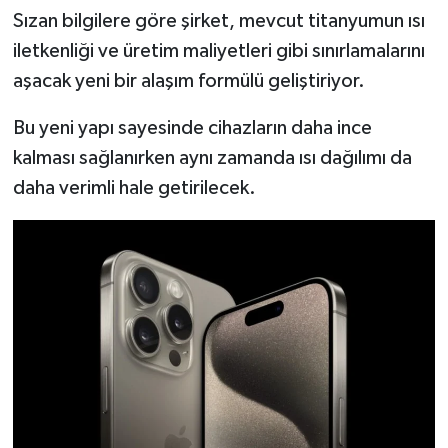
Resmi İlan
Sızan bilgilere göre şirket, mevcut titanyumun ısı
iletkenliği ve üretim maliyetleri gibi sınırlamalarını
Rüya Tabirleri
aşacak yeni bir alaşım formülü geliştiriyor.
Sağlık
Bu yeni yapı sayesinde cihazların daha ince
kalması sağlanırken aynı zamanda ısı dağılımı da
Şaphane
daha verimli hale getirilecek.
Simav
Siyaset
Spor
Tavşanlı
Teknoloji