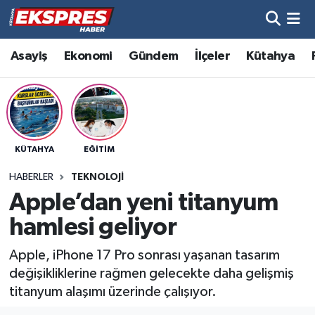
Altıntaş
Hava Durumu
Asayiş
Ekonomi
Gündem
İlçeler
Kütahya
Asayiş
Trafik Durumu
Aslanapa
Süper Lig Puan Durumu ve Fikstür
KÜTAHYA
EĞITIM
Biyografiler
Tüm Manşetler
HABERLER
TEKNOLOJI
Bölge
Son Dakika Haberleri
Apple’dan yeni titanyum
hamlesi geliyor
Çavdarhisar
Haber Arşivi
Apple, iPhone 17 Pro sonrası yaşanan tasarım
Domaniç
değişikliklerine rağmen gelecekte daha gelişmiş
titanyum alaşımı üzerinde çalışıyor.
Dumlupınar