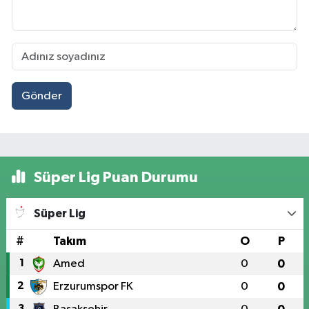
Gönder
Süper Lig Puan Durumu
Süper Lig
#
Takım
O
P
1
Amed
0
0
2
Erzurumspor FK
0
0
3