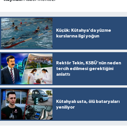
Küçük: Kütahya’da yüzme
kurslarına ilgi yoğun
Rektör Tekin, KSBÜ'nün neden
tercih edilmesi gerektiğini
anlattı
Kütahyalı usta, ölü bataryaları
yeniliyor