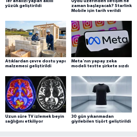
Ter analizi yapan akıllı
Uydu üzerinden iletişim ne
yüzük geliştirildi
zaman başlayacak? Starlink
Mobile için tarih verildi
Atıklardan çevre dostu yapı
Meta'nın yapay zeka
malzemesi geliştirildi
modeli testte şirkete sızdı
Uzun süre TV izlemek beyin
30 gün yıkanmadan
sağlığını etkiliyor
giyilebilen tişört geliştirildi