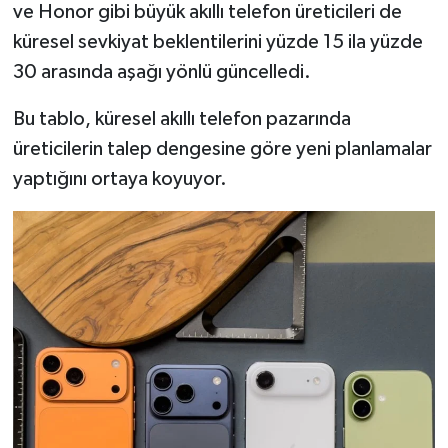
ve Honor gibi büyük akıllı telefon üreticileri de
Türkiye
küresel sevkiyat beklentilerini yüzde 15 ila yüzde
Video Galeri
30 arasında aşağı yönlü güncelledi.
Bu tablo, küresel akıllı telefon pazarında
Yaşam
üreticilerin talep dengesine göre yeni planlamalar
Yemek Tarifleri
yaptığını ortaya koyuyor.