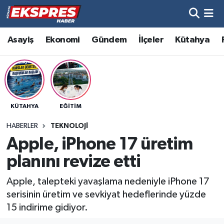
Altıntaş
Hava Durumu
Asayiş
Ekonomi
Gündem
İlçeler
Kütahya
Asayiş
Trafik Durumu
Aslanapa
Süper Lig Puan Durumu ve Fikstür
KÜTAHYA
EĞITIM
Biyografiler
Tüm Manşetler
HABERLER
TEKNOLOJI
Bölge
Son Dakika Haberleri
Apple, iPhone 17 üretim
planını revize etti
Çavdarhisar
Haber Arşivi
Apple, talepteki yavaşlama nedeniyle iPhone 17
Domaniç
serisinin üretim ve sevkiyat hedeflerinde yüzde
15 indirime gidiyor.
Dumlupınar