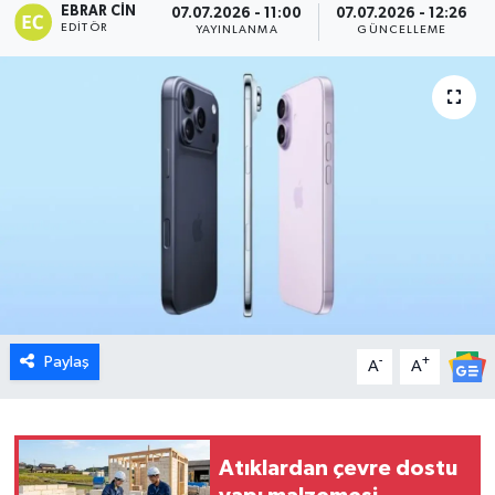
EBRAR CIN
07.07.2026 - 11:00
07.07.2026 - 12:26
EDITÖR
YAYINLANMA
GÜNCELLEME
Dünya
Eğitim
Ekonomi
Emet
Foto Galeri
Gediz
Paylaş
-
+
A
A
Genel
Gündem
Atıklardan çevre dostu
Hisarcık