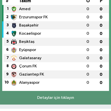
#
Takım
O
P
1
Amed
0
0
2
Erzurumspor FK
0
0
3
Başakşehir
0
0
4
Kocaelispor
0
0
5
Beşiktaş
0
0
6
Eyüpspor
0
0
7
Galatasaray
0
0
8
Çorum FK
0
0
9
Gaziantep FK
0
0
10
Alanyaspor
0
0
Detaylar için tıklayın