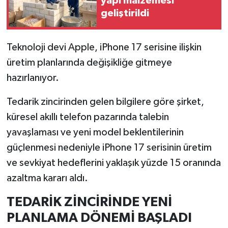
yapı malzemesi
geliştirildi
İlçeler
Teknoloji devi Apple, iPhone 17 serisine ilişkin
Köşe Yazıları
üretim planlarında değişikliğe gitmeye
Kültür Sanat
hazırlanıyor.
Tedarik zincirinden gelen bilgilere göre şirket,
Kütahya
küresel akıllı telefon pazarında talebin
Magazin
yavaşlaması ve yeni model beklentilerinin
güçlenmesi nedeniyle iPhone 17 serisinin üretim
Otomobil
ve sevkiyat hedeflerini yaklaşık yüzde 15 oranında
azaltma kararı aldı.
Pazarlar
TEDARİK ZİNCİRİNDE YENİ
Politika
PLANLAMA DÖNEMİ BAŞLADI