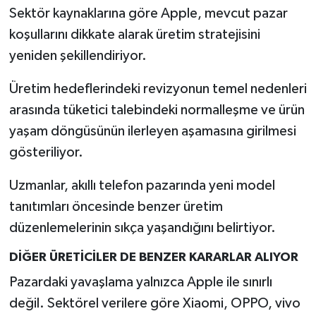
Resmi İlan
Sektör kaynaklarına göre Apple, mevcut pazar
koşullarını dikkate alarak üretim stratejisini
Rüya Tabirleri
yeniden şekillendiriyor.
Sağlık
Üretim hedeflerindeki revizyonun temel nedenleri
arasında tüketici talebindeki normalleşme ve ürün
Şaphane
yaşam döngüsünün ilerleyen aşamasına girilmesi
Simav
gösteriliyor.
Siyaset
Uzmanlar, akıllı telefon pazarında yeni model
tanıtımları öncesinde benzer üretim
Spor
düzenlemelerinin sıkça yaşandığını belirtiyor.
Tavşanlı
DİĞER ÜRETİCİLER DE BENZER KARARLAR ALIYOR
Pazardaki yavaşlama yalnızca Apple ile sınırlı
Teknoloji
değil. Sektörel verilere göre Xiaomi, OPPO, vivo