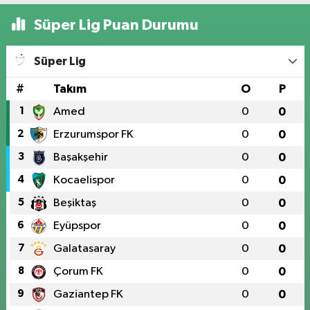
Süper Lig Puan Durumu
Süper Lig
#
Takım
O
P
1
Amed
0
0
2
Erzurumspor FK
0
0
3
Başakşehir
0
0
4
Kocaelispor
0
0
5
Beşiktaş
0
0
6
Eyüpspor
0
0
7
Galatasaray
0
0
8
Çorum FK
0
0
9
Gaziantep FK
0
0