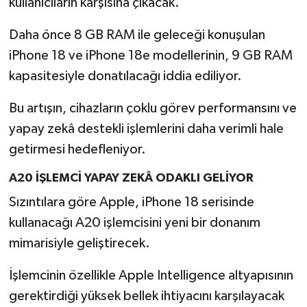
kullanıcıların karşısına çıkacak.
Resmi İlan
Daha önce 8 GB RAM ile geleceği konuşulan
Rüya Tabirleri
iPhone 18 ve iPhone 18e modellerinin, 9 GB RAM
Sağlık
kapasitesiyle donatılacağı iddia ediliyor.
Bu artışın, cihazların çoklu görev performansını ve
Şaphane
yapay zekâ destekli işlemlerini daha verimli hale
Simav
getirmesi hedefleniyor.
A20 İŞLEMCİ YAPAY ZEKÂ ODAKLI GELİYOR
Siyaset
Sızıntılara göre Apple, iPhone 18 serisinde
Spor
kullanacağı A20 işlemcisini yeni bir donanım
mimarisiyle geliştirecek.
Tavşanlı
İşlemcinin özellikle Apple Intelligence altyapısının
Teknoloji
gerektirdiği yüksek bellek ihtiyacını karşılayacak