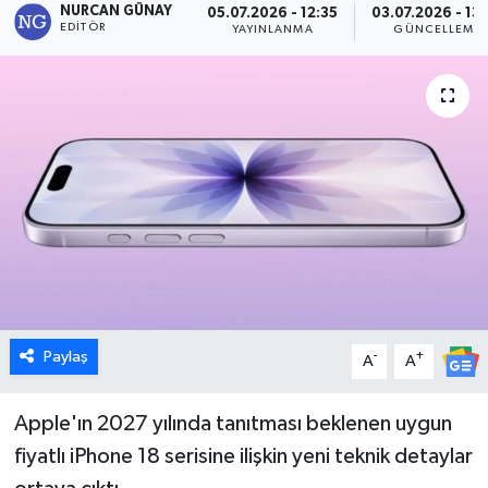
NURCAN GÜNAY
05.07.2026 - 12:35
03.07.2026 - 13
EDITÖR
YAYINLANMA
GÜNCELLEME
Dünya
Eğitim
Ekonomi
Emet
Foto Galeri
Gediz
Paylaş
-
+
A
A
Genel
Apple'ın 2027 yılında tanıtması beklenen uygun
Gündem
fiyatlı iPhone 18 serisine ilişkin yeni teknik detaylar
Hisarcık