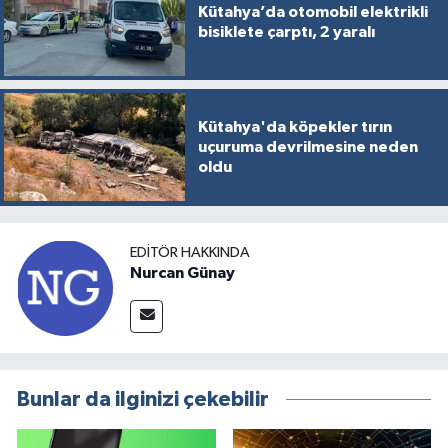
Kütahya’da otomobil elektrikli
bisiklete çarptı, 2 yaralı
Kütahya'da köpekler tırın
uçuruma devrilmesine neden
oldu
EDITÖR HAKKINDA
Nurcan Günay
Bunlar da ilginizi çekebilir