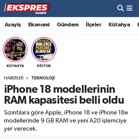
Altıntaş
Hava Durumu
Asayiş
Ekonomi
Gündem
İlçeler
Kütahya
Asayiş
Trafik Durumu
Aslanapa
Süper Lig Puan Durumu ve Fikstür
KÜTAHYA
EĞITIM
Biyografiler
Tüm Manşetler
HABERLER
TEKNOLOJI
Bölge
Son Dakika Haberleri
iPhone 18 modellerinin
RAM kapasitesi belli oldu
Çavdarhisar
Haber Arşivi
Sızıntılara göre Apple, iPhone 18 ve iPhone 18e
Domaniç
modellerinde 9 GB RAM ve yeni A20 işlemciye
yer verecek.
Dumlupınar