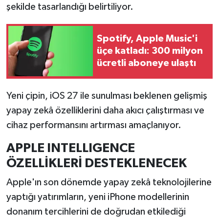
şekilde tasarlandığı belirtiliyor.
Türkiye
Video Galeri
Spotify, Apple Music'i
üçe katladı: 300 milyon
Yaşam
ücretli aboneye ulaştı
Yemek Tarifleri
Yeni çipin, iOS 27 ile sunulması beklenen gelişmiş
yapay zekâ özelliklerini daha akıcı çalıştırması ve
cihaz performansını artırması amaçlanıyor.
APPLE INTELLIGENCE
ÖZELLİKLERİ DESTEKLENECEK
Apple'ın son dönemde yapay zekâ teknolojilerine
yaptığı yatırımların, yeni iPhone modellerinin
donanım tercihlerini de doğrudan etkilediği