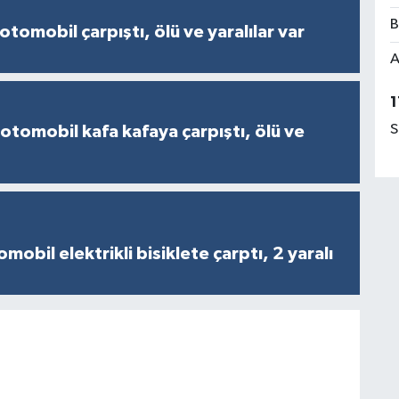
B
otomobil çarpıştı, ölü ve yaralılar var
A
1
S
 otomobil kafa kafaya çarpıştı, ölü ve
obil elektrikli bisiklete çarptı, 2 yaralı