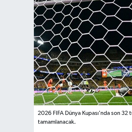
Dünya
Eğitim
Ekonomi
Emet
Foto Galeri
Gediz
Genel
2026 FIFA Dünya Kupası'nda son 32 tur
Gündem
tamamlanacak.
Hisarcık