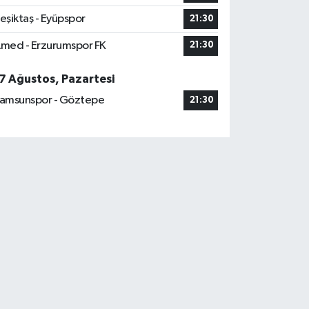
eşiktaş - Eyüpspor
21:30
med - Erzurumspor FK
21:30
7 Ağustos, Pazartesi
amsunspor - Göztepe
21:30