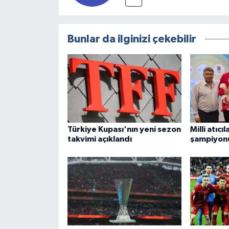
Türkiye
Video Galeri
Bunlar da ilginizi çekebilir
Yaşam
Yemek Tarifleri
Türkiye Kupası'nın yeni sezon
Milli atıcı
takvimi açıklandı
şampiyon