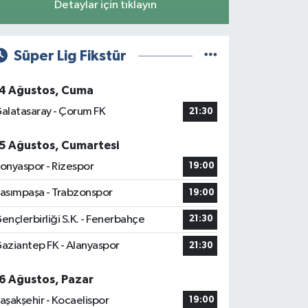
Detaylar için tıklayın
Süper Lig Fikstür
4 Ağustos, Cuma
alatasaray - Çorum FK
21:30
5 Ağustos, Cumartesi
onyaspor - Rizespor
19:00
asımpaşa - Trabzonspor
19:00
ençlerbirliği S.K. - Fenerbahçe
21:30
aziantep FK - Alanyaspor
21:30
6 Ağustos, Pazar
aşakşehir - Kocaelispor
19:00