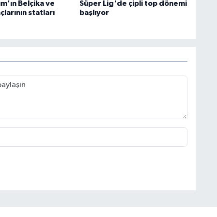
kım'ın Belçika ve
Süper Lig'de çipli top dönemi
larının statları
başlıyor