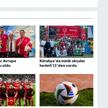
lar Avrupa
Kütahya’da minik okçular
u oldu
hedefi 12’den vurdu