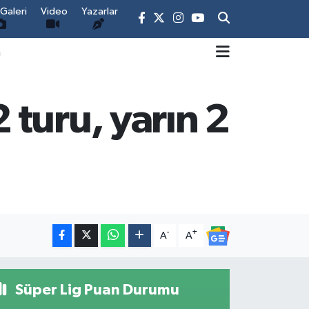
Galeri
Video
Yazarlar
m
turu, yarın 2
-
+
A
A
Süper Lig Puan Durumu