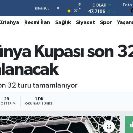
Foto 
EURO
°
31
55,1652
0.27
STERLİN
Kütahya
Resmi İlan
Sağlık
Siyaset
Spor
Yaşa
64,4046
0.35
GRAM ALTIN
6618.49
2.12
BİST100
nya Kupası son 32 
13.773
-19
BITCOIN
65.130,04
1.2
lanacak
DOLAR
47,7106
0.17
on 32 turu tamamlanıyor
28
1 DK
ÖSTERIM
OKUNMA SÜRESI