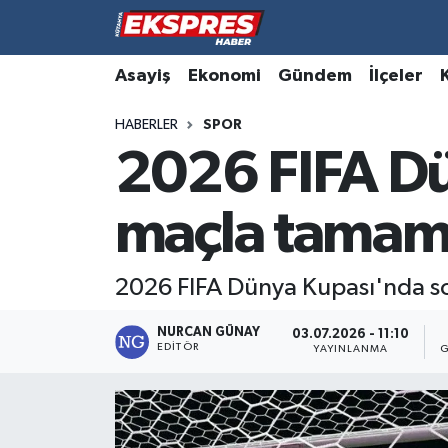
Altıntaş
Hava Durumu
Asayiş
Ekonomi
Gündem
İlçeler
HABERLER
SPOR
Asayiş
Trafik Durumu
2026 FIFA Dü
Aslanapa
Süper Lig Puan Durumu ve Fikstür
maçla tamam
Biyografiler
Tüm Manşetler
Bölge
Son Dakika Haberleri
2026 FIFA Dünya Kupası'nda s
Çavdarhisar
Haber Arşivi
NURCAN GÜNAY
03.07.2026 - 11:10
EDITÖR
YAYINLANMA
G
Domaniç
Dumlupınar