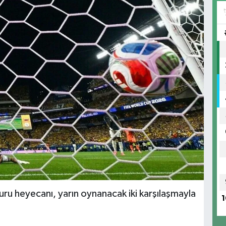
u heyecanı, yarın oynanacak iki karşılaşmayla
1