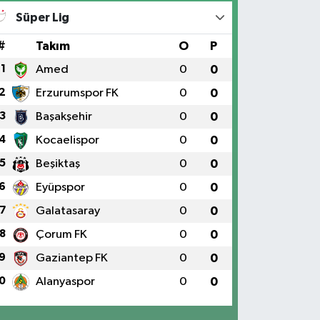
Süper Lig
#
Takım
O
P
1
Amed
0
0
2
Erzurumspor FK
0
0
3
Başakşehir
0
0
4
Kocaelispor
0
0
5
Beşiktaş
0
0
6
Eyüpspor
0
0
7
Galatasaray
0
0
8
Çorum FK
0
0
9
Gaziantep FK
0
0
0
Alanyaspor
0
0