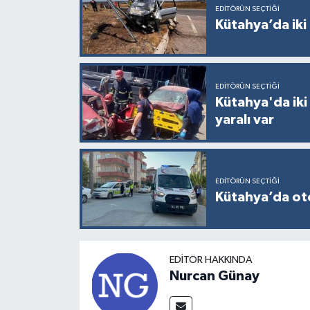
Resmi İlan
EDITÖRÜN SEÇTIĞI
Kütahya’da iki 
Rüya Tabirleri
Sağlık
EDITÖRÜN SEÇTIĞI
Kütahya'da iki
Şaphane
yaralı var
Simav
Siyaset
EDITÖRÜN SEÇTIĞI
Kütahya’da otom
Spor
Tavşanlı
EDITÖR HAKKINDA
Nurcan Günay
Teknoloji