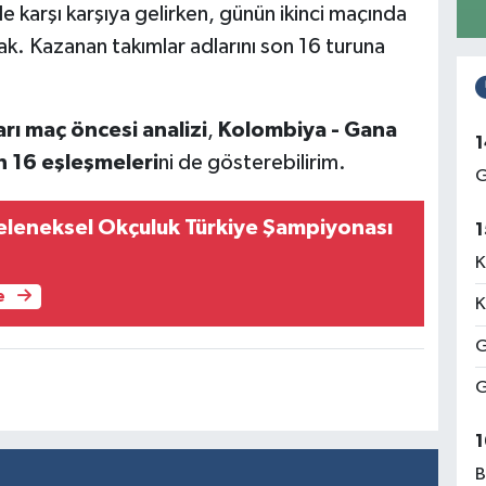
ile karşı karşıya gelirken, günün ikinci maçında
ak. Kazanan takımlar adlarını son 16 turuna
arı maç öncesi analizi
,
Kolombiya - Gana
1
 16 eşleşmeleri
ni de gösterebilirim.
G
leneksel Okçuluk Türkiye Şampiyonası
1
K
e
K
G
G
1
B