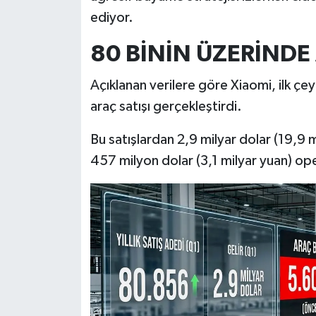
ediyor.
İlçeler
80 BİNİN ÜZERİNDE 
Köşe Yazıları
Açıklanan verilere göre Xiaomi, ilk çe
Kültür Sanat
araç satışı gerçekleştirdi.
Bu satışlardan 2,9 milyar dolar (19,9 
Kütahya
457 milyon dolar (3,1 milyar yuan) ope
Magazin
Otomobil
Pazarlar
Politika