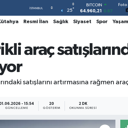
Foto 
DOLAR
°
25
47,7436
0.18
EURO
Kütahya
Resmi İlan
Sağlık
Siyaset
Spor
Yaşa
55,2510
0.32
STERLİN
64,4811
0.38
GRAM ALTIN
ikli araç satışları
6660.55
0.03
BİST100
13.779
-14
ıyor
BITCOIN
64.960,21
0.87
arındaki satışlarını artırmasına rağmen ara
01.06.2026 - 15:54
20
2 DK
GÜNCELLEME
GÖSTERIM
OKUNMA SÜRESI