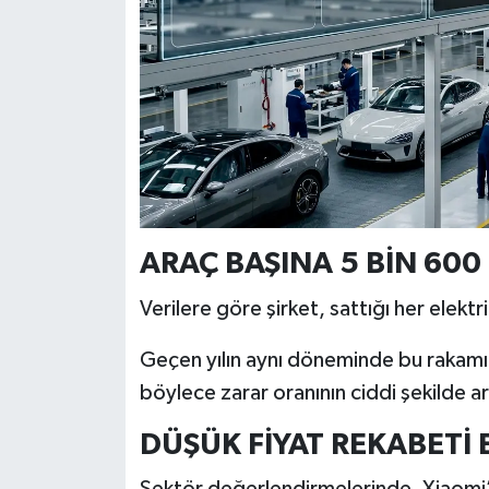
Resmi İlan
Rüya Tabirleri
Sağlık
Şaphane
Simav
ARAÇ BAŞINA 5 BİN 60
Siyaset
Verilere göre şirket, sattığı her elektr
Spor
Geçen yılın aynı döneminde bu rakamı
böylece zarar oranının ciddi şekilde artt
Tavşanlı
DÜŞÜK FİYAT REKABETİ 
Teknoloji