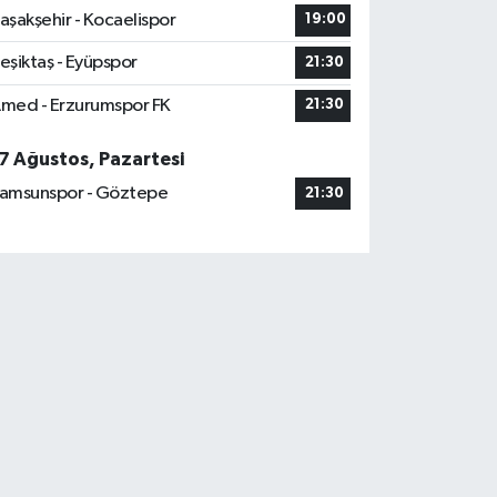
aşakşehir - Kocaelispor
19:00
eşiktaş - Eyüpspor
21:30
med - Erzurumspor FK
21:30
7 Ağustos, Pazartesi
amsunspor - Göztepe
21:30