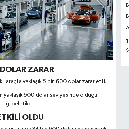
B
B
A
1
S
0 DOLAR ZARAR
ikli araçta yaklaşık 5 bin 600 dolar zarar etti.
n yaklaşık 900 dolar seviyesinde olduğu,
ığı belirtildi.
ETKİLİ OLDU