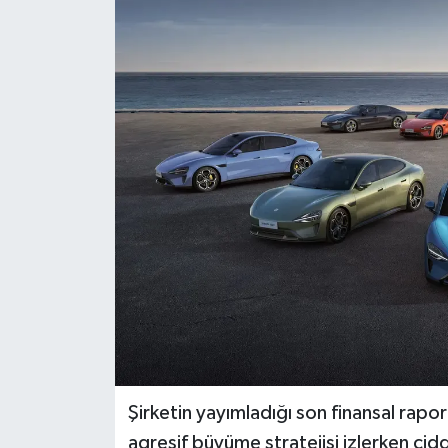
Dünya
Eğitim
Ekonomi
Emet
Foto Galeri
Gediz
Genel
Gündem
Şirketin yayımladığı son finansal rapo
agresif büyüme stratejisi izlerken c
Hisarcık