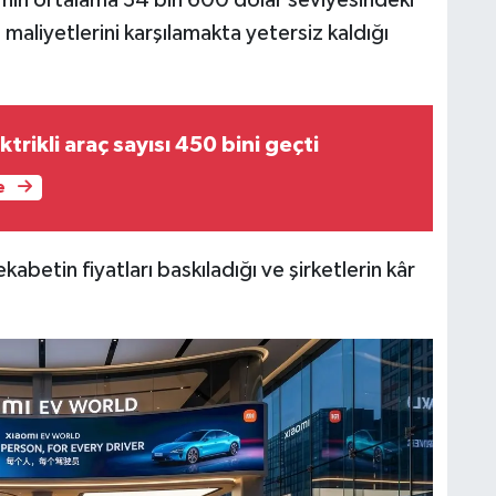
nin ortalama 34 bin 600 dolar seviyesindeki
 maliyetlerini karşılamakta yetersiz kaldığı
trikli araç sayısı 450 bini geçti
e
kabetin fiyatları baskıladığı ve şirketlerin kâr