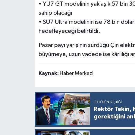
• YU7 GT modelinin yaklaşık 57 bin 3
sahip olacağı
• SU7 Ultra modelinin ise 78 bin dolar
hedefleyeceği belirtildi.
Pazar payı yarışının sürdüğü Çin elekt
büyümeye, uzun vadede ise kârlılığı ar
Kaynak:
Haber Merkezi
EDITÖRÜN SEÇTIĞI
Rektör Tekin, 
gerektiğini anl