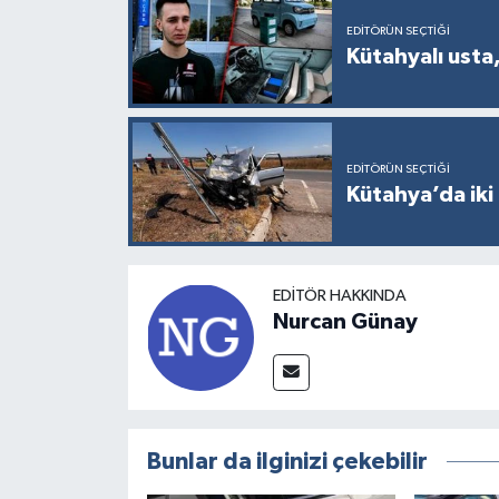
EDITÖRÜN SEÇTIĞI
Kütahyalı usta,
EDITÖRÜN SEÇTIĞI
Kütahya’da iki 
EDITÖR HAKKINDA
Nurcan Günay
Bunlar da ilginizi çekebilir