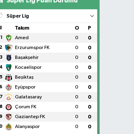
Süper Lig Puan Durumu
Süper Lig
#
Takım
O
P
1
Amed
0
0
2
Erzurumspor FK
0
0
3
Başakşehir
0
0
4
Kocaelispor
0
0
5
Beşiktaş
0
0
6
Eyüpspor
0
0
7
Galatasaray
0
0
8
Çorum FK
0
0
9
Gaziantep FK
0
0
0
Alanyaspor
0
0