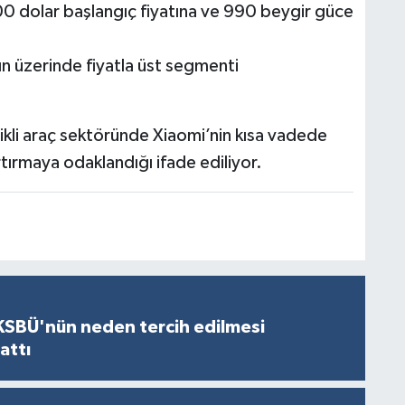
00 dolar başlangıç fiyatına ve 990 beygir güce
ın üzerinde fiyatla üst segmenti
rikli araç sektöründe Xiaomi’nin kısa vadede
tırmaya odaklandığı ifade ediliyor.
KSBÜ'nün neden tercih edilmesi
attı