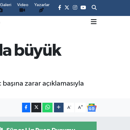
Galeri
Video
Yazarlar
m
nda büyük
ç başına zarar açıklamasıyla
-
+
A
A