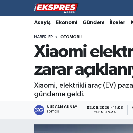
Altıntaş
Hava Durumu
Asayiş
Ekonomi
Gündem
İlçeler
HABERLER
OTOMOBIL
Asayiş
Trafik Durumu
Xiaomi elektr
Aslanapa
Süper Lig Puan Durumu ve Fikstür
zarar açıklan
Biyografiler
Tüm Manşetler
Bölge
Son Dakika Haberleri
Xiaomi, elektrikli araç (EV) paz
gündeme geldi.
Çavdarhisar
Haber Arşivi
NURCAN GÜNAY
02.06.2026 - 11:03
EDITÖR
Domaniç
YAYINLANMA
Dumlupınar