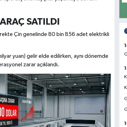
ARAÇ SATILDI
yrekte Çin genelinde 80 bin 856 adet elektrikli
1
G
milyar yuan) gelir elde edilirken, aynı dönemde
rasyonel zarar açıklandı.
1
K
K
G
G
1