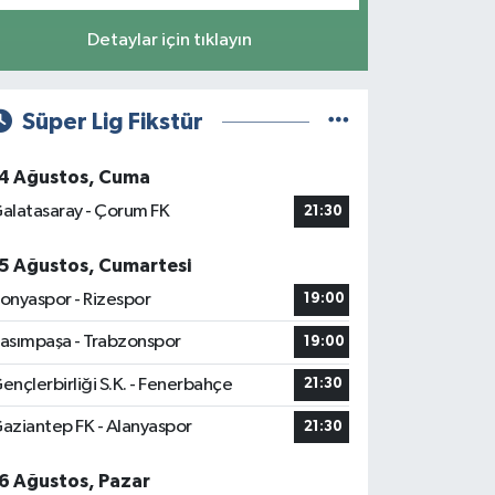
Detaylar için tıklayın
Süper Lig Fikstür
4 Ağustos, Cuma
alatasaray - Çorum FK
21:30
5 Ağustos, Cumartesi
onyaspor - Rizespor
19:00
asımpaşa - Trabzonspor
19:00
ençlerbirliği S.K. - Fenerbahçe
21:30
aziantep FK - Alanyaspor
21:30
6 Ağustos, Pazar