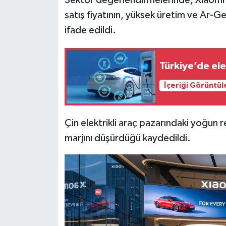
Sektör değerlendirmelerinde, Xiaomi’
Türkiye
satış fiyatının, yüksek üretim ve Ar-Ge
ifade edildi.
Video Galeri
Yaşam
Türkiye’de elek
Yemek Tarifleri
İçeriği Görüntül
Çin elektrikli araç pazarındaki yoğun re
marjını düşürdüğü kaydedildi.