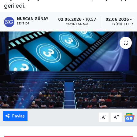
geriledi.
Dünya
NURCAN GÜNAY
02.06.2026 - 10:57
02.06.2026 - 1
EDITÖR
YAYINLANMA
GÜNCELLEM
Eğitim
Ekonomi
Emet
Foto Galeri
Gediz
Genel
Paylaş
-
+
A
A
Gündem
Hisarcık