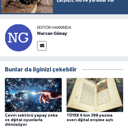
çarpıştı, ölü ve yaralılar var
EDITÖR HAKKINDA
Nurcan Günay
Bunlar da ilginizi çekebilir
Çeviri sektörü yapay zeka
TÜYEK 6 bin 388 yazma
ve dijital oyunlarla
eseri dijital erişime açtı
dönüşüyor