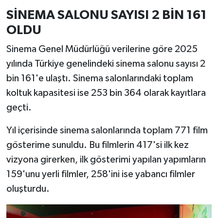
Resmi İlan
SİNEMA SALONU SAYISI 2 BİN 161
OLDU
Rüya Tabirleri
Sinema Genel Müdürlüğü verilerine göre 2025
Sağlık
yılında Türkiye genelindeki sinema salonu sayısı 2
Şaphane
bin 161'e ulaştı. Sinema salonlarındaki toplam
koltuk kapasitesi ise 253 bin 364 olarak kayıtlara
Simav
geçti.
Siyaset
Yıl içerisinde sinema salonlarında toplam 771 film
gösterime sunuldu. Bu filmlerin 417'si ilk kez
Spor
vizyona girerken, ilk gösterimi yapılan yapımların
159'unu yerli filmler, 258'ini ise yabancı filmler
Tavşanlı
oluşturdu.
Teknoloji