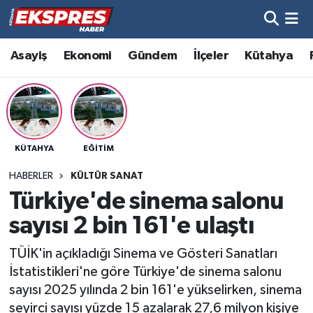
Altıntaş
Hava Durumu
Asayiş
Ekonomi
Gündem
İlçeler
Kütahya
Asayiş
Trafik Durumu
Aslanapa
Süper Lig Puan Durumu ve Fikstür
KÜTAHYA
EĞITIM
Biyografiler
Tüm Manşetler
HABERLER
KÜLTÜR SANAT
Bölge
Son Dakika Haberleri
Türkiye'de sinema salonu
sayısı 2 bin 161'e ulaştı
Çavdarhisar
Haber Arşivi
TÜİK'in açıkladığı Sinema ve Gösteri Sanatları
Domaniç
İstatistikleri'ne göre Türkiye'de sinema salonu
sayısı 2025 yılında 2 bin 161'e yükselirken, sinema
Dumlupınar
seyirci sayısı yüzde 15 azalarak 27,6 milyon kişiye