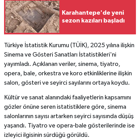
Karahantepe'de yeni
İlçeler
sezon kazıları başladı
Köşe Yazıları
Türkiye İstatistik Kurumu (TÜİK), 2025 yılına ilişkin
Kültür Sanat
Sinema ve Gösteri Sanatları İstatistikleri'ni
Kütahya
yayımladı. Açıklanan veriler, sinema, tiyatro,
opera, bale, orkestra ve koro etkinliklerine ilişkin
Magazin
salon, gösteri ve seyirci sayılarını ortaya koydu.
Otomobil
Kültür ve sanat alanındaki faaliyetlerin kapsamını
gözler önüne seren istatistiklere göre, sinema
Pazarlar
salonlarının sayısı artarken seyirci sayısında düşüş
yaşandı. Tiyatro ve opera-bale gösterilerinde ise
Politika
izleyici ilgisinin sürdüğü görüldü.