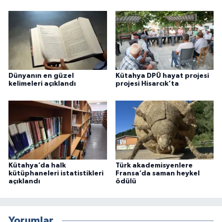
Dünyanın en güzel
Kütahya DPÜ hayat projesi
kelimeleri açıklandı
projesi Hisarcık’ta
Kütahya’da halk
Türk akademisyenlere
kütüphaneleri istatistikleri
Fransa’da saman heykel
açıklandı
ödülü
Yorumlar