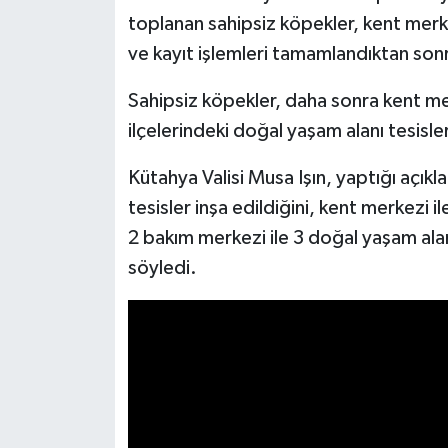
toplanan sahipsiz köpekler, kent me
İlçeler
ve kayıt işlemleri tamamlandıktan sonr
Köşe Yazıları
Sahipsiz köpekler, daha sonra kent me
ilçelerindeki doğal yaşam alanı tesisler
Kültür Sanat
Kütahya Valisi Musa Işın, yaptığı açıkl
Kütahya
tesisler inşa edildiğini, kent merkezi 
2 bakım merkezi ile 3 doğal yaşam ala
Magazin
söyledi.
Otomobil
Pazarlar
Politika