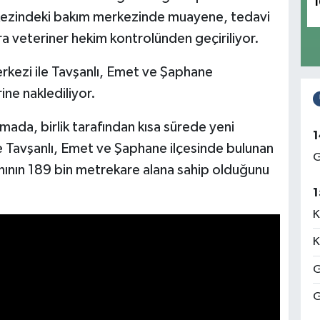
1
rkezindeki bakım merkezinde muayene, tedavi
a veteriner hekim kontrolünden geçiriliyor.
rkezi ile Tavşanlı, Emet ve Şaphane
ine naklediliyor.
amada, birlik tarafından kısa sürede yeni
1
ile Tavşanlı, Emet ve Şaphane ilçesinde bulunan
G
nının 189 bin metrekare alana sahip olduğunu
1
K
K
G
G