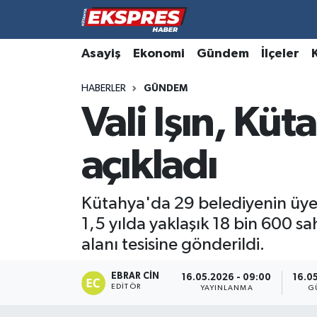
Altıntaş
Hava Durumu
Asayiş
Ekonomi
Gündem
İlçeler
HABERLER
GÜNDEM
Asayiş
Trafik Durumu
Vali Işın, Kü
Aslanapa
Süper Lig Puan Durumu ve Fikstür
açıkladı
Biyografiler
Tüm Manşetler
Bölge
Son Dakika Haberleri
Kütahya'da 29 belediyenin üye 
1,5 yılda yaklaşık 18 bin 600 s
Çavdarhisar
Haber Arşivi
alanı tesisine gönderildi.
Domaniç
EBRAR CIN
16.05.2026 - 09:00
16.0
EDITÖR
YAYINLANMA
G
Dumlupınar