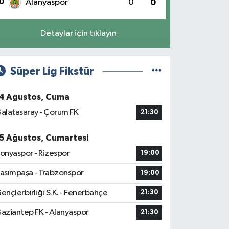
0
Alanyaspor
0
0
Detaylar için tıklayın
Süper Lig Fikstür
4 Ağustos, Cuma
alatasaray - Çorum FK
21:30
5 Ağustos, Cumartesi
onyaspor - Rizespor
19:00
asımpaşa - Trabzonspor
19:00
ençlerbirliği S.K. - Fenerbahçe
21:30
aziantep FK - Alanyaspor
21:30