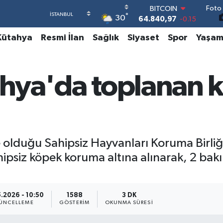
Foto 
DOLAR
°
30
47,7436
0.18
EURO
Kütahya
Resmi İlan
Sağlık
Siyaset
Spor
Yaşa
55,2510
0.32
STERLİN
64,4811
0.38
GRAM ALTIN
tahya'da toplanan 
6660.55
0
BİST100
13.779
-14
BITCOIN
64.840,97
-0.15
olduğu Sahipsiz Hayvanları Koruma Birliğin
ahipsiz köpek koruma altına alınarak, 2 b
5.2026 - 10:50
1588
3 DK
ÜNCELLEME
GÖSTERIM
OKUNMA SÜRESI