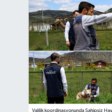
Dünya
Eğitim
Ekonomi
Emet
Foto Galeri
Gediz
Genel
Gündem
Valilik koordinasyonunda Sahipsiz Hayv
Hisarcık