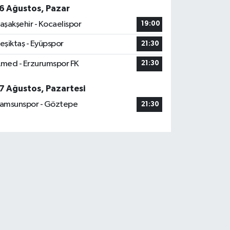
6 Ağustos, Pazar
aşakşehir - Kocaelispor
19:00
eşiktaş - Eyüpspor
21:30
med - Erzurumspor FK
21:30
7 Ağustos, Pazartesi
amsunspor - Göztepe
21:30