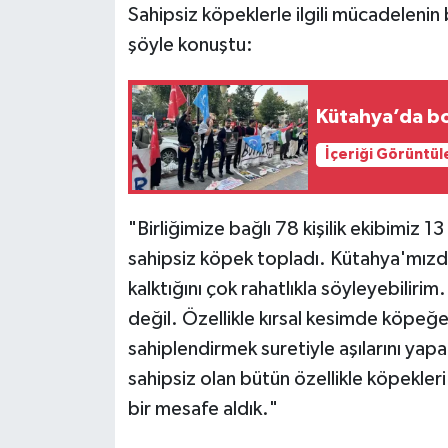
Sahipsiz köpeklerle ilgili mücadelenin 
Türkiye
şöyle konuştu:
Video Galeri
Kütahya’da bo
Yaşam
İçeriği Görüntül
Yemek Tarifleri
"Birliğimize bağlı 78 kişilik ekibimiz 1
sahipsiz köpek topladı. Kütahya'mızd
kalktığını çok rahatlıkla söyleyebili
değil. Özellikle kırsal kesimde köpeğe i
sahiplendirmek suretiyle aşılarını yap
sahipsiz olan bütün özellikle köpekle
bir mesafe aldık."