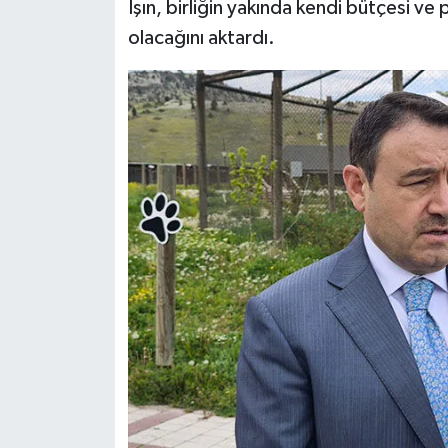
Işın, birliğin yakında kendi bütçesi ve
olacağını aktardı.