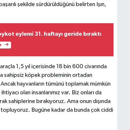
başarılı şekilde sürdürüldüğünü belirten Işın,
ykot eylemi 31. haftayı geride bıraktı
e
3 araçla 1,5 yıl içerisinde 18 bin 600 civarında
a sahipsiz köpek probleminin ortadan
rim. Ancak hayvanların tümünü toplamak mümkün
htiyacı olan insanlarımız var. Biz onları da
arak sahiplerine bırakıyoruz. Ama onun dışında
ri topluyoruz. Bugüne kadar da bunda çok ciddi