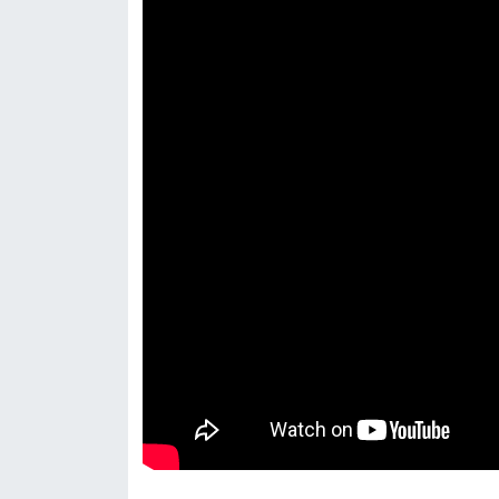
Resmi İlan
Rüya Tabirleri
Sağlık
Şaphane
Simav
Siyaset
Spor
Tavşanlı
Teknoloji