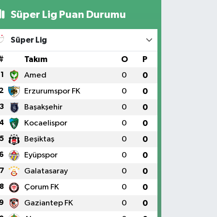
Süper Lig Puan Durumu
Süper Lig
#
Takım
O
P
1
Amed
0
0
2
Erzurumspor FK
0
0
3
Başakşehir
0
0
4
Kocaelispor
0
0
5
Beşiktaş
0
0
6
Eyüpspor
0
0
7
Galatasaray
0
0
8
Çorum FK
0
0
9
Gaziantep FK
0
0