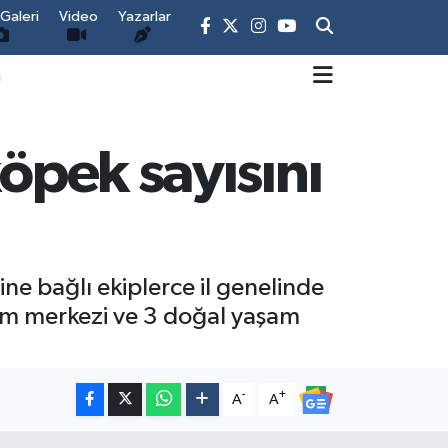
Galeri
Video
Yazarlar
m
köpek sayısını
e bağlı ekiplerce il genelinde
akım merkezi ve 3 doğal yaşam
-
+
A
A