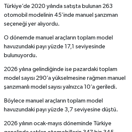
Resmi İlan
Türkiye’de 2020 yılında satışta bulunan 263
otomobil modelinin 45’inde manuel şanzıman
Rüya Tabirleri
seçeneği yer alıyordu.
Sağlık
O dönemde manuel araçların toplam model
havuzundaki payı yüzde 17,1 seviyesinde
Şaphane
bulunuyordu.
Simav
2026 yılına gelindiğinde ise pazardaki toplam
Siyaset
model sayısı 290’a yükselmesine rağmen manuel
şanzımanlı model sayısı yalnızca 10’a geriledi.
Spor
Böylece manuel araçların toplam model
Tavşanlı
havuzundaki payı yüzde 3,7 seviyesine düştü.
Teknoloji
2026 yılının ocak-mayıs döneminde Türkiye