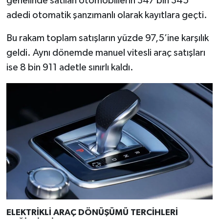
genelinde satılan otomobillerin 347 bin 345
Türkiye
adedi otomatik şanzımanlı olarak kayıtlara geçti.
Video Galeri
Bu rakam toplam satışların yüzde 97,5’ine karşılık
geldi. Aynı dönemde manuel vitesli araç satışları
Yaşam
ise 8 bin 911 adetle sınırlı kaldı.
Yemek Tarifleri
ELEKTRİKLİ ARAÇ DÖNÜŞÜMÜ TERCİHLERİ