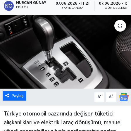
NURCAN GÜNAY
07.06.2026 - 11:21
07.06.2026 - 12:
EDITÖR
YAYINLANMA
GÜNCELLEME
Dünya
Eğitim
Ekonomi
Emet
Foto Galeri
Gediz
Paylaş
-
+
A
A
Genel
Türkiye otomobil pazarında değişen tüketici
Gündem
alışkanlıkları ve elektrikli araç dönüşümü, manuel
Hisarcık