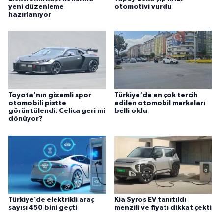
yeni düzenleme
otomotivi vurdu
hazırlanıyor
Toyota'nın gizemli spor
Türkiye'de en çok tercih
otomobili pistte
edilen otomobil markaları
görüntülendi: Celica geri mi
belli oldu
dönüyor?
Türkiye’de elektrikli araç
Kia Syros EV tanıtıldı
sayısı 450 bini geçti
menzili ve fiyatı dikkat çekti