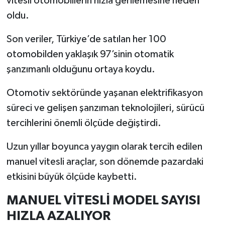
vitesli otomobillerin hızla gerilemesine neden
oldu.
İlçeler
Son veriler, Türkiye’de satılan her 100
Köşe Yazıları
otomobilden yaklaşık 97’sinin otomatik
şanzımanlı olduğunu ortaya koydu.
Kültür Sanat
Otomotiv sektöründe yaşanan elektrifikasyon
Kütahya
süreci ve gelişen şanzıman teknolojileri, sürücü
tercihlerini önemli ölçüde değiştirdi.
Magazin
Uzun yıllar boyunca yaygın olarak tercih edilen
Otomobil
manuel vitesli araçlar, son dönemde pazardaki
etkisini büyük ölçüde kaybetti.
Pazarlar
MANUEL VİTESLİ MODEL SAYISI
Politika
HIZLA AZALIYOR