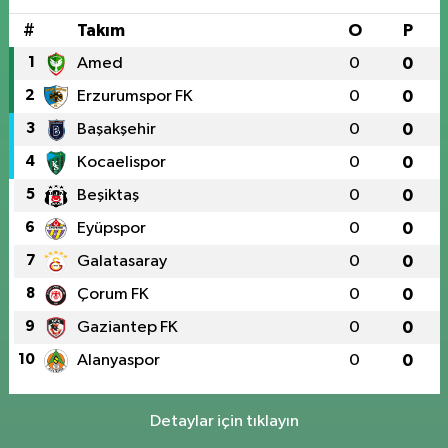
#
Takım
O
P
1
Amed
0
0
2
Erzurumspor FK
0
0
3
Başakşehir
0
0
4
Kocaelispor
0
0
5
Beşiktaş
0
0
6
Eyüpspor
0
0
7
Galatasaray
0
0
8
Çorum FK
0
0
9
Gaziantep FK
0
0
10
Alanyaspor
0
0
Detaylar için tıklayın