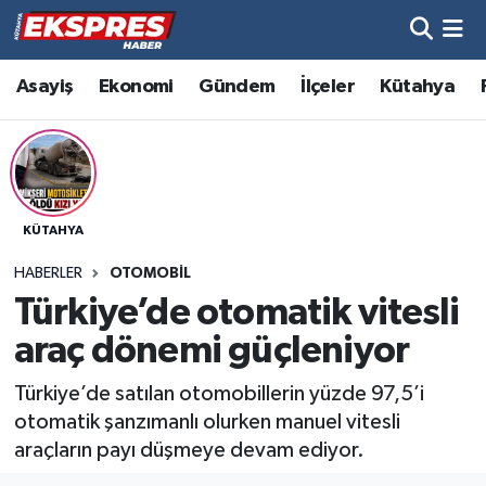
Altıntaş
Hava Durumu
Asayiş
Ekonomi
Gündem
İlçeler
Kütahya
Asayiş
Trafik Durumu
Aslanapa
Süper Lig Puan Durumu ve Fikstür
KÜTAHYA
Biyografiler
Tüm Manşetler
HABERLER
OTOMOBIL
Bölge
Son Dakika Haberleri
Türkiye’de otomatik vitesli
araç dönemi güçleniyor
Çavdarhisar
Haber Arşivi
Türkiye’de satılan otomobillerin yüzde 97,5’i
Domaniç
otomatik şanzımanlı olurken manuel vitesli
araçların payı düşmeye devam ediyor.
Dumlupınar